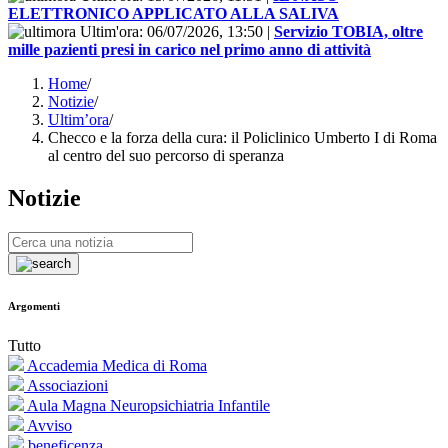
ELETTRONICO APPLICATO ALLA SALIVA
Ultim'ora:
06/07/2026, 13:50
|
Servizio TOBIA, oltre
mille pazienti presi in carico nel primo anno di attività
Home
/
Notizie
/
Ultim’ora
/
Checco e la forza della cura: il Policlinico Umberto I di Roma
al centro del suo percorso di speranza
Notizie
Argomenti
Tutto
Accademia Medica di Roma
Associazioni
Aula Magna Neuropsichiatria Infantile
Avviso
beneficenza