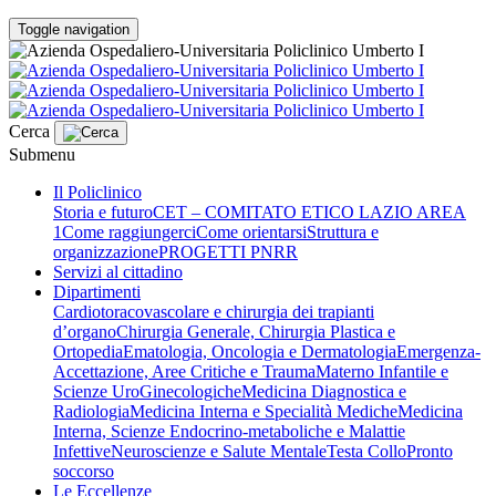
Toggle navigation
Cerca
Submenu
Il Policlinico
Storia e futuro
CET – COMITATO ETICO LAZIO AREA
1
Come raggiungerci
Come orientarsi
Struttura e
organizzazione
PROGETTI PNRR
Servizi al cittadino
Dipartimenti
Cardiotoracovascolare e chirurgia dei trapianti
d’organo
Chirurgia Generale, Chirurgia Plastica e
Ortopedia
Ematologia, Oncologia e Dermatologia
Emergenza-
Accettazione, Aree Critiche e Trauma
Materno Infantile e
Scienze UroGinecologiche
Medicina Diagnostica e
Radiologia
Medicina Interna e Specialità Mediche
Medicina
Interna, Scienze Endocrino-metaboliche e Malattie
Infettive
Neuroscienze e Salute Mentale
Testa Collo
Pronto
soccorso
Le Eccellenze