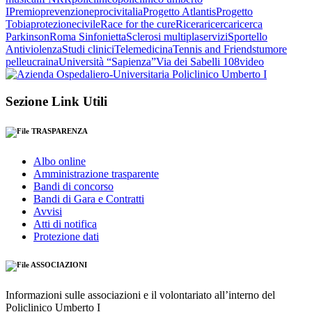
I
Premio
prevenzione
procivitalia
Progetto Atlantis
Progetto
Tobia
protezionecivile
Race for the cure
Ricera
ricerca
ricerca
Parkinson
Roma Sinfonietta
Sclerosi multipla
servizi
Sportello
Antiviolenza
Studi clinici
Telemedicina
Tennis and Friends
tumore
pelle
ucraina
Università “Sapienza”
Via dei Sabelli 108
video
Sezione Link Utili
TRASPARENZA
Albo online
Amministrazione trasparente
Bandi di concorso
Bandi di Gara e Contratti
Avvisi
Atti di notifica
Protezione dati
ASSOCIAZIONI
Informazioni sulle associazioni e il volontariato all’interno del
Policlinico Umberto I