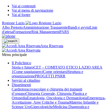
Vai ai contenuti
Vai al menu di navigazione
Vai al footer
Regione Lazio
Albo Pretorio
Amministrazione Trasparente
Bandi e avvisi
Liste
d'attesa
Formazione
Risk Management
PARS
Area Riservata
Menu principale
Il Policlinico
Storia e futuro
CET – COMITATO ETICO LAZIO AREA
1
Come raggiungerci
Come orientarsi
Struttura e
organizzazione
PROGETTI PNRR
Servizi al cittadino
Dipartimenti
Cardiotoracovascolare e chirurgia dei trapianti
d’organo
Chirurgia Generale, Chirurgia Plastica e
Ortopedia
Ematologia, Oncologia e Dermatologia
Emergenza-
Accettazione, Aree Critiche e Trauma
Materno Infantile e
Scienze UroGinecologiche
Medicina Diagnostica e