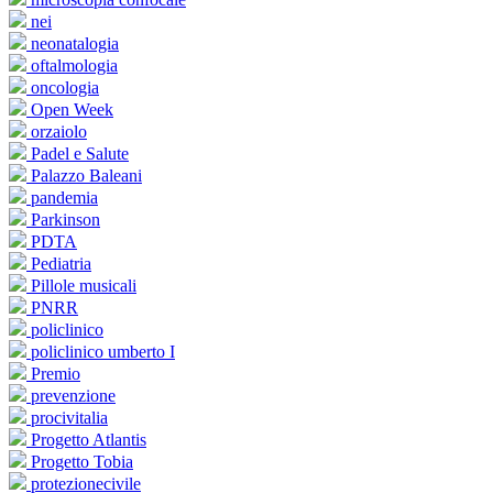
nei
neonatalogia
oftalmologia
oncologia
Open Week
orzaiolo
Padel e Salute
Palazzo Baleani
pandemia
Parkinson
PDTA
Pediatria
Pillole musicali
PNRR
policlinico
policlinico umberto I
Premio
prevenzione
procivitalia
Progetto Atlantis
Progetto Tobia
protezionecivile