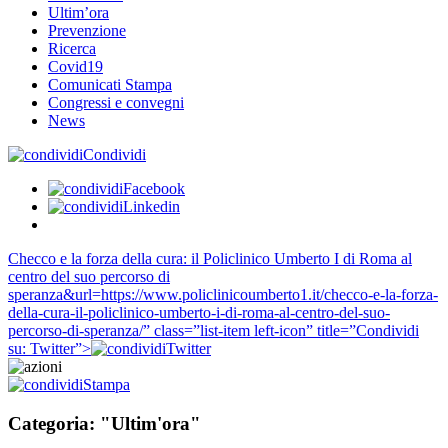
Ultim’ora
Prevenzione
Ricerca
Covid19
Comunicati Stampa
Congressi e convegni
News
Condividi
Facebook
Linkedin
Checco e la forza della cura: il Policlinico Umberto I di Roma al
centro del suo percorso di
speranza&url=https://www.policlinicoumberto1.it/checco-e-la-forza-
della-cura-il-policlinico-umberto-i-di-roma-al-centro-del-suo-
percorso-di-speranza/” class=”list-item left-icon” title=”Condividi
su: Twitter”>
Twitter
Stampa
Categoria: "Ultim'ora"