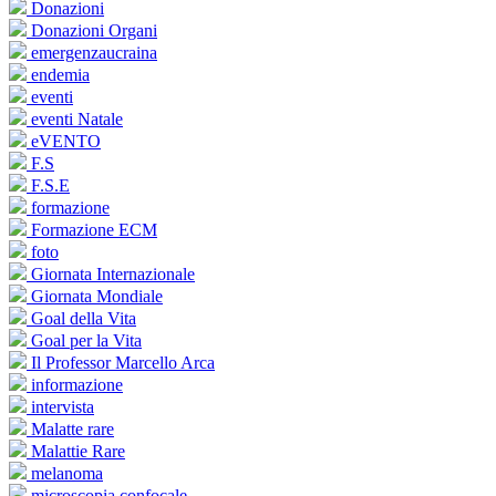
Donazioni
Donazioni Organi
emergenzaucraina
endemia
eventi
eventi Natale
eVENTO
F.S
F.S.E
formazione
Formazione ECM
foto
Giornata Internazionale
Giornata Mondiale
Goal della Vita
Goal per la Vita
Il Professor Marcello Arca
informazione
intervista
Malatte rare
Malattie Rare
melanoma
microscopia confocale