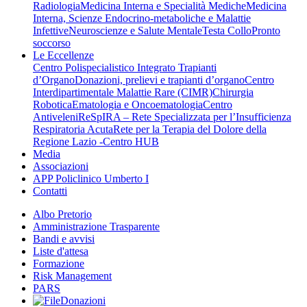
Radiologia
Medicina Interna e Specialità Mediche
Medicina
Interna, Scienze Endocrino-metaboliche e Malattie
Infettive
Neuroscienze e Salute Mentale
Testa Collo
Pronto
soccorso
Le Eccellenze
Centro Polispecialistico Integrato Trapianti
d’Organo
Donazioni, prelievi e trapianti d’organo
Centro
Interdipartimentale Malattie Rare (CIMR)
Chirurgia
Robotica
Ematologia e Oncoematologia
Centro
Antiveleni
ReSpIRA – Rete Specializzata per l’Insufficienza
Respiratoria Acuta
Rete per la Terapia del Dolore della
Regione Lazio -Centro HUB
Media
Associazioni
APP Policlinico Umberto I
Contatti
Albo Pretorio
Amministrazione Trasparente
Bandi e avvisi
Liste d'attesa
Formazione
Risk Management
PARS
Donazioni