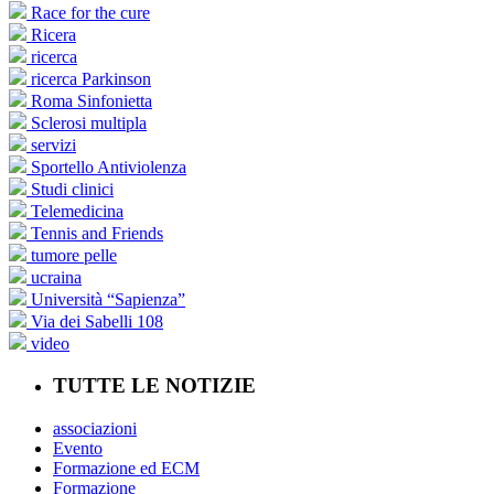
Race for the cure
Ricera
ricerca
ricerca Parkinson
Roma Sinfonietta
Sclerosi multipla
servizi
Sportello Antiviolenza
Studi clinici
Telemedicina
Tennis and Friends
tumore pelle
ucraina
Università “Sapienza”
Via dei Sabelli 108
video
TUTTE LE NOTIZIE
associazioni
Evento
Formazione ed ECM
Formazione