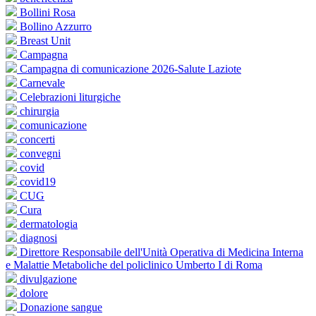
Bollini Rosa
Bollino Azzurro
Breast Unit
Campagna
Campagna di comunicazione 2026-Salute Laziote
Carnevale
Celebrazioni liturgiche
chirurgia
comunicazione
concerti
convegni
covid
covid19
CUG
Cura
dermatologia
diagnosi
Direttore Responsabile dell'Unità Operativa di Medicina Interna
e Malattie Metaboliche del policlinico Umberto I di Roma
divulgazione
dolore
Donazione sangue