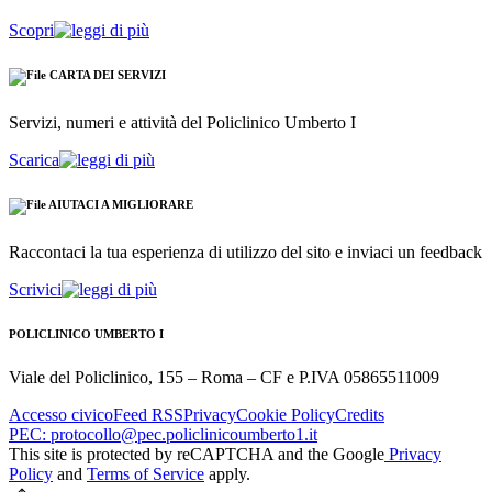
Scopri
CARTA DEI SERVIZI
Servizi, numeri e attività del Policlinico Umberto I
Scarica
AIUTACI A MIGLIORARE
Raccontaci la tua esperienza di utilizzo del sito e inviaci un feedback
Scrivici
POLICLINICO UMBERTO I
Viale del Policlinico, 155 – Roma – CF e P.IVA 05865511009
Accesso civico
Feed RSS
Privacy
Cookie Policy
Credits
PEC: protocollo@pec.policlinicoumberto1.it
This site is protected by reCAPTCHA and the Google
Privacy
Policy
and
Terms of Service
apply.