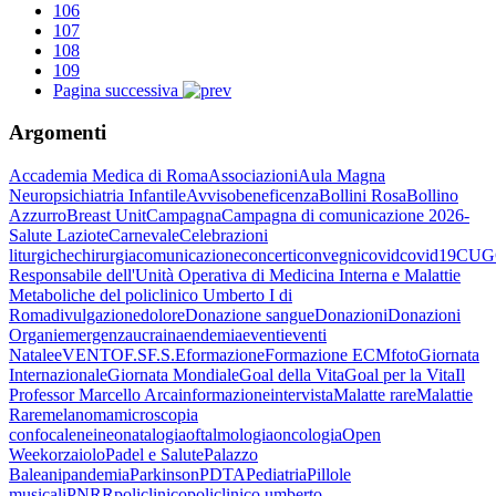
106
107
108
109
Pagina successiva
Argomenti
Accademia Medica di Roma
Associazioni
Aula Magna
Neuropsichiatria Infantile
Avviso
beneficenza
Bollini Rosa
Bollino
Azzurro
Breast Unit
Campagna
Campagna di comunicazione 2026-
Salute Laziote
Carnevale
Celebrazioni
liturgiche
chirurgia
comunicazione
concerti
convegni
covid
covid19
CUG
Responsabile dell'Unità Operativa di Medicina Interna e Malattie
Metaboliche del policlinico Umberto I di
Roma
divulgazione
dolore
Donazione sangue
Donazioni
Donazioni
Organi
emergenzaucraina
endemia
eventi
eventi
Natale
eVENTO
F.S
F.S.E
formazione
Formazione ECM
foto
Giornata
Internazionale
Giornata Mondiale
Goal della Vita
Goal per la Vita
Il
Professor Marcello Arca
informazione
intervista
Malatte rare
Malattie
Rare
melanoma
microscopia
confocale
nei
neonatalogia
oftalmologia
oncologia
Open
Week
orzaiolo
Padel e Salute
Palazzo
Baleani
pandemia
Parkinson
PDTA
Pediatria
Pillole
musicali
PNRR
policlinico
policlinico umberto