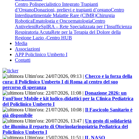
Centro Polispecialistico Integrato Trapianti
d’Organo
Donazioni, prelievi e trapianti d’organo
Centro
Interdipartimentale Malattie Rare (CIMR)
Chirurgia
Robotica
Ematologia e Oncoematologia
Centro
Antiveleni
ReSpIRA – Rete Specializzata per l’Insufficienza
Respiratoria Acuta
Rete per la Terapia del Dolore della
Regione Lazio -Centro HUB
Media
Associazioni
APP Policlinico Umberto I
Contatti
Ultim'ora:
24/07/2026, 09:13
|
Checco e la forza della
cura: il Policlinico Umberto I di Roma al centro del suo
percorso di speranza
Ultim'ora:
22/07/2026, 11:08
|
Donazione 2026: un
FunFloor Mobile e kit ludico-didattici per la Clinica Pediatrica
del Policlinico Umberto I
Ultim'ora:
21/07/2026, 10:08
|
Il Fascicolo Sanitario è
già disponibile
Ultim'ora:
20/07/2026, 13:47
|
Un gesto di solidarietà
che illumina il reparto di Otorinolaringoiatria Pediatrica del
Policlinico Umberto I
Ultim'ora:
15/07/2026, 11:51
|
IL NASO