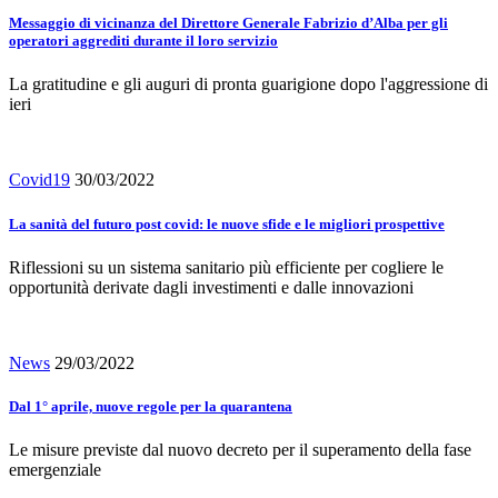
Messaggio di vicinanza del Direttore Generale Fabrizio d’Alba per gli
operatori aggrediti durante il loro servizio
La gratitudine e gli auguri di pronta guarigione dopo l'aggressione di
ieri
Covid19
30/03/2022
La sanità del futuro post covid: le nuove sfide e le migliori prospettive
Riflessioni su un sistema sanitario più efficiente per cogliere le
opportunità derivate dagli investimenti e dalle innovazioni
News
29/03/2022
Dal 1° aprile, nuove regole per la quarantena
Le misure previste dal nuovo decreto per il superamento della fase
emergenziale