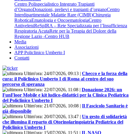
Centro Polispecialistico Integrato Trapianti
d’Organo
Donazioni, prelievi e trapianti d’organo
Centro
Interdipartimentale Malattie Rare (CIMR)
Chirurgia
Robotica
Ematologia e Oncoematologia
Centro
Antiveleni
ReSpIRA – Rete Specializzata per l’Insufficienza
Respiratoria Acuta
Rete per la Terapia del Dolore della
Regione Lazio -Centro HUB
Media
Associazioni
APP Policlinico Umberto I
Contatti
Ultim'ora:
24/07/2026, 09:13
|
Checco e la forza della
cura: il Policlinico Umberto I di Roma al centro del suo
percorso di speranza
Ultim'ora:
22/07/2026, 11:08
|
Donazione 2026: un
FunFloor Mobile e kit ludico-didattici per la Clinica Pediatrica
del Policlinico Umberto I
Ultim'ora:
21/07/2026, 10:08
|
Il Fascicolo Sanitario è
già disponibile
Ultim'ora:
20/07/2026, 13:47
|
Un gesto di solidarietà
che illumina il reparto di Otorinolaringoiatria Pediatrica del
Policlinico Umberto I
Ultim'ora:
15/07/2026, 11:51
|
IL NASO