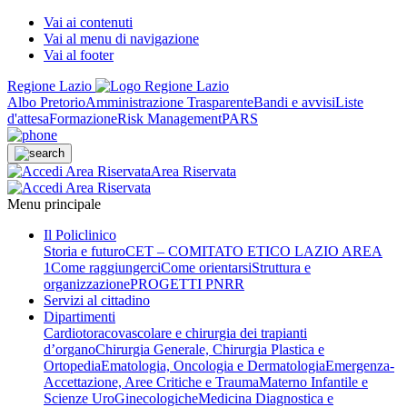
Vai ai contenuti
Vai al menu di navigazione
Vai al footer
Regione Lazio
Albo Pretorio
Amministrazione Trasparente
Bandi e avvisi
Liste
d'attesa
Formazione
Risk Management
PARS
Area Riservata
Menu principale
Il Policlinico
Storia e futuro
CET – COMITATO ETICO LAZIO AREA
1
Come raggiungerci
Come orientarsi
Struttura e
organizzazione
PROGETTI PNRR
Servizi al cittadino
Dipartimenti
Cardiotoracovascolare e chirurgia dei trapianti
d’organo
Chirurgia Generale, Chirurgia Plastica e
Ortopedia
Ematologia, Oncologia e Dermatologia
Emergenza-
Accettazione, Aree Critiche e Trauma
Materno Infantile e
Scienze UroGinecologiche
Medicina Diagnostica e