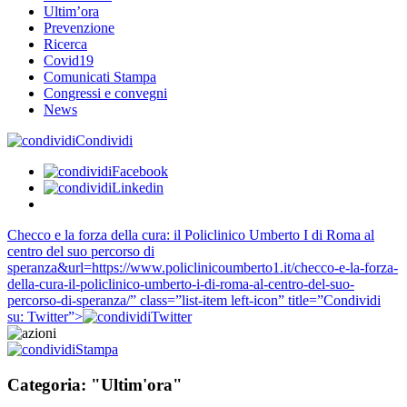
Ultim’ora
Prevenzione
Ricerca
Covid19
Comunicati Stampa
Congressi e convegni
News
Condividi
Facebook
Linkedin
Checco e la forza della cura: il Policlinico Umberto I di Roma al
centro del suo percorso di
speranza&url=https://www.policlinicoumberto1.it/checco-e-la-forza-
della-cura-il-policlinico-umberto-i-di-roma-al-centro-del-suo-
percorso-di-speranza/” class=”list-item left-icon” title=”Condividi
su: Twitter”>
Twitter
Stampa
Categoria: "Ultim'ora"