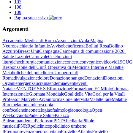
107
108
109
Pagina successiva
Argomenti
Accademia Medica di Roma
Associazioni
Aula Magna
Neuropsichiatria Infantile
Avviso
beneficenza
Bollini Rosa
Bollino
Azzurro
Breast Unit
Campagna
Campagna di comunicazione 2026-
Salute Laziote
Carnevale
Celebrazioni
liturgiche
chirurgia
comunicazione
concerti
convegni
covid
covid19
CUG
Responsabile dell'Unità Operativa di Medicina Interna e Malattie
Metaboliche del policlinico Umberto I di
Roma
divulgazione
dolore
Donazione sangue
Donazioni
Donazioni
Organi
emergenzaucraina
endemia
eventi
eventi
Natale
eVENTO
F.S
F.S.E
formazione
Formazione ECM
foto
Giornata
Internazionale
Giornata Mondiale
Goal della Vita
Goal per la Vita
Il
Professor Marcello Arca
informazione
intervista
Malatte rare
Malattie
Rare
melanoma
microscopia
confocale
nei
neonatalogia
oftalmologia
oncologia
Open
Week
orzaiolo
Padel e Salute
Palazzo
Baleani
pandemia
Parkinson
PDTA
Pediatria
Pillole
musicali
PNRR
policlinico
policlinico umberto
I
Premio
prevenzione
procivitalia
Progetto Atlantis
Progetto