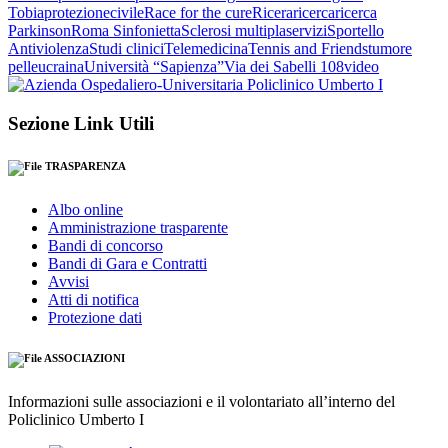
Tobia
protezionecivile
Race for the cure
Ricera
ricerca
ricerca
Parkinson
Roma Sinfonietta
Sclerosi multipla
servizi
Sportello
Antiviolenza
Studi clinici
Telemedicina
Tennis and Friends
tumore
pelle
ucraina
Università “Sapienza”
Via dei Sabelli 108
video
Sezione Link Utili
TRASPARENZA
Albo online
Amministrazione trasparente
Bandi di concorso
Bandi di Gara e Contratti
Avvisi
Atti di notifica
Protezione dati
ASSOCIAZIONI
Informazioni sulle associazioni e il volontariato all’interno del
Policlinico Umberto I