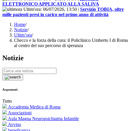
ELETTRONICO APPLICATO ALLA SALIVA
Ultim'ora:
06/07/2026, 13:50
|
Servizio TOBIA, oltre
mille pazienti presi in carico nel primo anno di attività
Home
/
Notizie
/
Ultim’ora
/
Checco e la forza della cura: il Policlinico Umberto I di Roma
al centro del suo percorso di speranza
Notizie
Argomenti
Tutto
Accademia Medica di Roma
Associazioni
Aula Magna Neuropsichiatria Infantile
Avviso
beneficenza