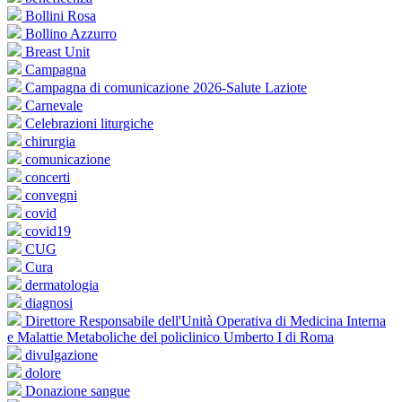
Bollini Rosa
Bollino Azzurro
Breast Unit
Campagna
Campagna di comunicazione 2026-Salute Laziote
Carnevale
Celebrazioni liturgiche
chirurgia
comunicazione
concerti
convegni
covid
covid19
CUG
Cura
dermatologia
diagnosi
Direttore Responsabile dell'Unità Operativa di Medicina Interna
e Malattie Metaboliche del policlinico Umberto I di Roma
divulgazione
dolore
Donazione sangue