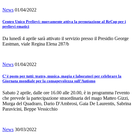
News
01/04/2022
Centro Unico Prelievi: nuovamente attiva la prenotazione al ReCup per i
prelievi ematici
Da lunedì 4 aprile sarà attivato il servizio presso il Presidio George
Eastman, viale Regina Elena 287/b
News
01/04/2022
C’ è posto per tutti: teatro, musica, magia e laboratori per celebrare la
Giornata mondiale per la consapevolezza sull’Autismo
Sabato 2 aprile, dalle ore 16.00 alle 20.00, è in programma l'evento
che prevede la partecipazione straordinaria del mago Matteo Gizzi,
Murga del Quadraro, Dario D'Ambrosi, Gaia De Laurentis, Sabrina
Paravicini, Beppe Vessicchio
News
30/03/2022