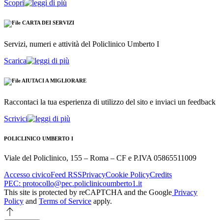
Scopri
CARTA DEI SERVIZI
Servizi, numeri e attività del Policlinico Umberto I
Scarica
AIUTACI A MIGLIORARE
Raccontaci la tua esperienza di utilizzo del sito e inviaci un feedback
Scrivici
POLICLINICO UMBERTO I
Viale del Policlinico, 155 – Roma – CF e P.IVA 05865511009
Accesso civico
Feed RSS
Privacy
Cookie Policy
Credits
PEC: protocollo@pec.policlinicoumberto1.it
This site is protected by reCAPTCHA and the Google
Privacy
Policy
and
Terms of Service
apply.