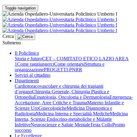
Toggle navigation
Cerca
Submenu
Il Policlinico
Storia e futuro
CET – COMITATO ETICO LAZIO AREA
1
Come raggiungerci
Come orientarsi
Struttura e
organizzazione
PROGETTI PNRR
Servizi al cittadino
Dipartimenti
Cardiotoracovascolare e chirurgia dei trapianti
d’organo
Chirurgia Generale, Chirurgia Plastica e
Ortopedia
Ematologia, Oncologia e Dermatologia
Emergenza-
Accettazione, Aree Critiche e Trauma
Materno Infantile e
Scienze UroGinecologiche
Medicina Diagnostica e
Radiologia
Medicina Interna e Specialità Mediche
Medicina
Interna, Scienze Endocrino-metaboliche e Malattie
Infettive
Neuroscienze e Salute Mentale
Testa Collo
Pronto
soccorso
Le Eccellenze