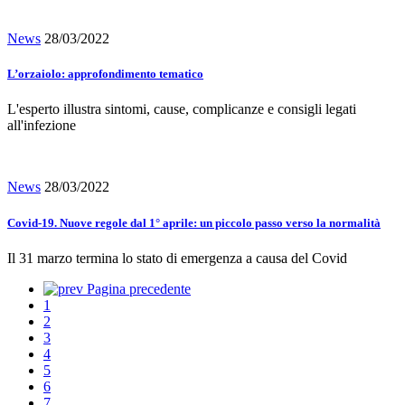
News
28/03/2022
L’orzaiolo: approfondimento tematico
L'esperto illustra sintomi, cause, complicanze e consigli legati
all'infezione
News
28/03/2022
Covid-19. Nuove regole dal 1° aprile: un piccolo passo verso la normalità
Il 31 marzo termina lo stato di emergenza a causa del Covid
Pagina precedente
1
2
3
4
5
6
7