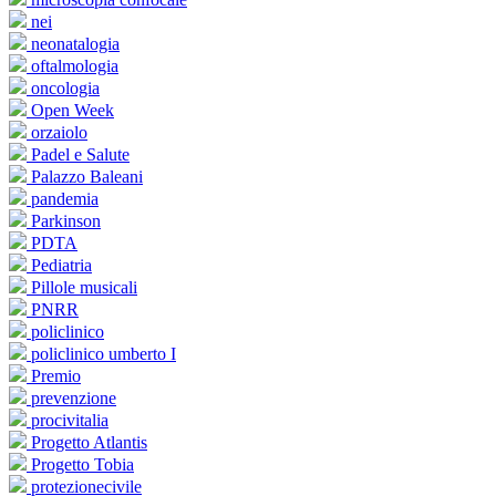
nei
neonatalogia
oftalmologia
oncologia
Open Week
orzaiolo
Padel e Salute
Palazzo Baleani
pandemia
Parkinson
PDTA
Pediatria
Pillole musicali
PNRR
policlinico
policlinico umberto I
Premio
prevenzione
procivitalia
Progetto Atlantis
Progetto Tobia
protezionecivile