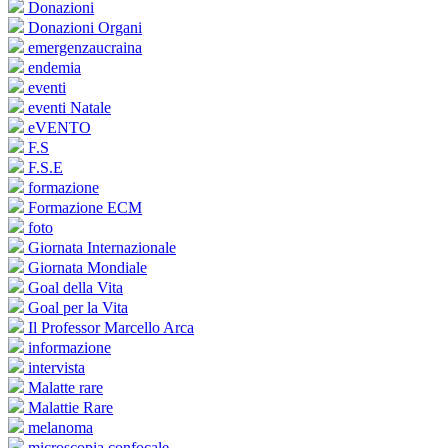
Donazioni
Donazioni Organi
emergenzaucraina
endemia
eventi
eventi Natale
eVENTO
F.S
F.S.E
formazione
Formazione ECM
foto
Giornata Internazionale
Giornata Mondiale
Goal della Vita
Goal per la Vita
Il Professor Marcello Arca
informazione
intervista
Malatte rare
Malattie Rare
melanoma
microscopia confocale