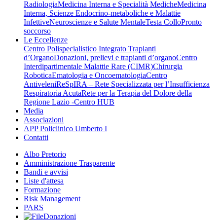
Radiologia
Medicina Interna e Specialità Mediche
Medicina
Interna, Scienze Endocrino-metaboliche e Malattie
Infettive
Neuroscienze e Salute Mentale
Testa Collo
Pronto
soccorso
Le Eccellenze
Centro Polispecialistico Integrato Trapianti
d’Organo
Donazioni, prelievi e trapianti d’organo
Centro
Interdipartimentale Malattie Rare (CIMR)
Chirurgia
Robotica
Ematologia e Oncoematologia
Centro
Antiveleni
ReSpIRA – Rete Specializzata per l’Insufficienza
Respiratoria Acuta
Rete per la Terapia del Dolore della
Regione Lazio -Centro HUB
Media
Associazioni
APP Policlinico Umberto I
Contatti
Albo Pretorio
Amministrazione Trasparente
Bandi e avvisi
Liste d'attesa
Formazione
Risk Management
PARS
Donazioni