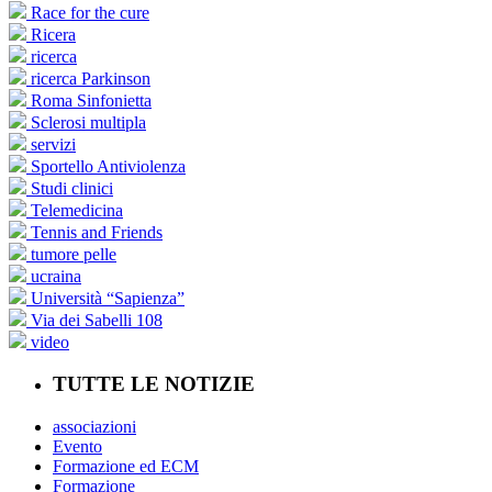
Race for the cure
Ricera
ricerca
ricerca Parkinson
Roma Sinfonietta
Sclerosi multipla
servizi
Sportello Antiviolenza
Studi clinici
Telemedicina
Tennis and Friends
tumore pelle
ucraina
Università “Sapienza”
Via dei Sabelli 108
video
TUTTE LE NOTIZIE
associazioni
Evento
Formazione ed ECM
Formazione