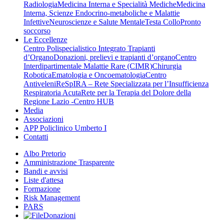
Radiologia
Medicina Interna e Specialità Mediche
Medicina
Interna, Scienze Endocrino-metaboliche e Malattie
Infettive
Neuroscienze e Salute Mentale
Testa Collo
Pronto
soccorso
Le Eccellenze
Centro Polispecialistico Integrato Trapianti
d’Organo
Donazioni, prelievi e trapianti d’organo
Centro
Interdipartimentale Malattie Rare (CIMR)
Chirurgia
Robotica
Ematologia e Oncoematologia
Centro
Antiveleni
ReSpIRA – Rete Specializzata per l’Insufficienza
Respiratoria Acuta
Rete per la Terapia del Dolore della
Regione Lazio -Centro HUB
Media
Associazioni
APP Policlinico Umberto I
Contatti
Albo Pretorio
Amministrazione Trasparente
Bandi e avvisi
Liste d'attesa
Formazione
Risk Management
PARS
Donazioni