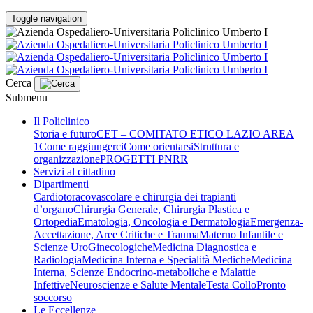
Toggle navigation
Cerca
Submenu
Il Policlinico
Storia e futuro
CET – COMITATO ETICO LAZIO AREA
1
Come raggiungerci
Come orientarsi
Struttura e
organizzazione
PROGETTI PNRR
Servizi al cittadino
Dipartimenti
Cardiotoracovascolare e chirurgia dei trapianti
d’organo
Chirurgia Generale, Chirurgia Plastica e
Ortopedia
Ematologia, Oncologia e Dermatologia
Emergenza-
Accettazione, Aree Critiche e Trauma
Materno Infantile e
Scienze UroGinecologiche
Medicina Diagnostica e
Radiologia
Medicina Interna e Specialità Mediche
Medicina
Interna, Scienze Endocrino-metaboliche e Malattie
Infettive
Neuroscienze e Salute Mentale
Testa Collo
Pronto
soccorso
Le Eccellenze