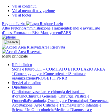
Vai ai contenuti
Vai al menu di navigazione
Vai al footer
Regione Lazio
Albo Pretorio
Amministrazione Trasparente
Bandi e avvisi
Liste
d'attesa
Formazione
Risk Management
PARS
Area Riservata
Menu principale
Il Policlinico
Storia e futuro
CET – COMITATO ETICO LAZIO AREA
1
Come raggiungerci
Come orientarsi
Struttura e
organizzazione
PROGETTI PNRR
Servizi al cittadino
Dipartimenti
Cardiotoracovascolare e chirurgia dei trapianti
d’organo
Chirurgia Generale, Chirurgia Plastica e
Ortopedia
Ematologia, Oncologia e Dermatologia
Emergenza-
Accettazione, Aree Critiche e Trauma
Materno Infantile e
Scienze UroGinecologiche
Medicina Diagnostica e