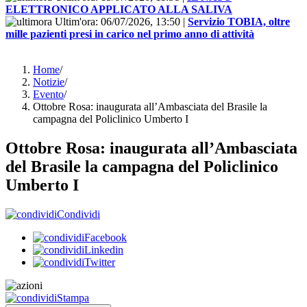
ELETTRONICO APPLICATO ALLA SALIVA
Ultim'ora:
06/07/2026, 13:50
|
Servizio TOBIA, oltre
mille pazienti presi in carico nel primo anno di attività
Home
/
Notizie
/
Evento
/
Ottobre Rosa: inaugurata all’Ambasciata del Brasile la
campagna del Policlinico Umberto I
Ottobre Rosa: inaugurata all’Ambasciata
del Brasile la campagna del Policlinico
Umberto I
Condividi
Facebook
Linkedin
Twitter
Stampa