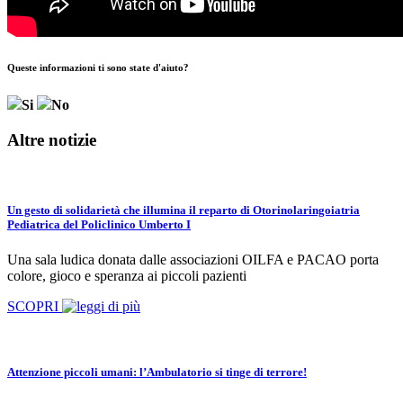
Queste informazioni ti sono state d'aiuto?
Si
No
Altre notizie
Un gesto di solidarietà che illumina il reparto di Otorinolaringoiatria
Pediatrica del Policlinico Umberto I
Una sala ludica donata dalle associazioni OILFA e PACAO porta
colore, gioco e speranza ai piccoli pazienti
SCOPRI
Attenzione piccoli umani: l’Ambulatorio si tinge di terrore!