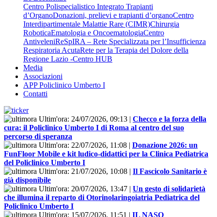
Centro Polispecialistico Integrato Trapianti
d’Organo
Donazioni, prelievi e trapianti d’organo
Centro
Interdipartimentale Malattie Rare (CIMR)
Chirurgia
Robotica
Ematologia e Oncoematologia
Centro
Antiveleni
ReSpIRA – Rete Specializzata per l’Insufficienza
Respiratoria Acuta
Rete per la Terapia del Dolore della
Regione Lazio -Centro HUB
Media
Associazioni
APP Policlinico Umberto I
Contatti
Ultim'ora:
24/07/2026, 09:13
|
Checco e la forza della
cura: il Policlinico Umberto I di Roma al centro del suo
percorso di speranza
Ultim'ora:
22/07/2026, 11:08
|
Donazione 2026: un
FunFloor Mobile e kit ludico-didattici per la Clinica Pediatrica
del Policlinico Umberto I
Ultim'ora:
21/07/2026, 10:08
|
Il Fascicolo Sanitario è
già disponibile
Ultim'ora:
20/07/2026, 13:47
|
Un gesto di solidarietà
che illumina il reparto di Otorinolaringoiatria Pediatrica del
Policlinico Umberto I
Ultim'ora:
15/07/2026, 11:51
|
IL NASO