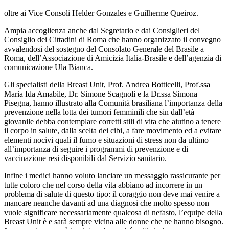
oltre ai Vice Consoli Helder Gonzales e Guilherme Queiroz.
Ampia accoglienza anche dal Segretario e dai Consiglieri del
Consiglio dei Cittadini di Roma che hanno organizzato il convegno
avvalendosi del sostegno del Consolato Generale del Brasile a
Roma, dell’Associazione di Amicizia Italia-Brasile e dell’agenzia di
comunicazione Ula Bianca.
Gli specialisti della Breast Unit, Prof. Andrea Botticelli, Prof.ssa
Maria Ida Amabile, Dr. Simone Scagnoli e la Dr.ssa Simona
Pisegna, hanno illustrato alla Comunità brasiliana l’importanza della
prevenzione nella lotta dei tumori femminili che sin dall’età
giovanile debba contemplare corretti stili di vita che aiutino a tenere
il corpo in salute, dalla scelta dei cibi, a fare movimento ed a evitare
elementi nocivi quali il fumo e situazioni di stress non da ultimo
all’importanza di seguire i programmi di prevenzione e di
vaccinazione resi disponibili dal Servizio sanitario.
Infine i medici hanno voluto lanciare un messaggio rassicurante per
tutte coloro che nel corso della vita abbiano ad incorrere in un
problema di salute di questo tipo: il coraggio non deve mai venire a
mancare neanche davanti ad una diagnosi che molto spesso non
vuole significare necessariamente qualcosa di nefasto, l’equipe della
Breast Unit è e sarà sempre vicina alle donne che ne hanno bisogno.