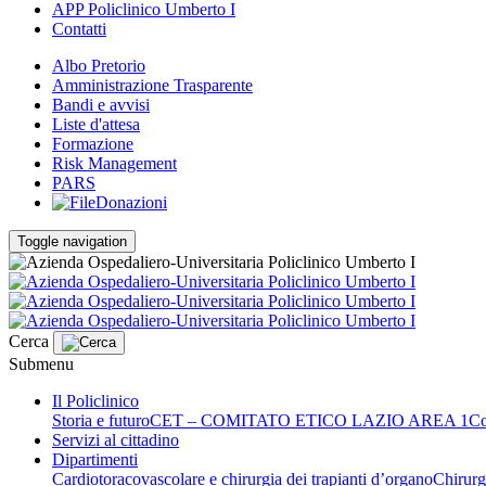
APP Policlinico Umberto I
Contatti
Albo Pretorio
Amministrazione Trasparente
Bandi e avvisi
Liste d'attesa
Formazione
Risk Management
PARS
Donazioni
Toggle navigation
Cerca
Submenu
Il Policlinico
Storia e futuro
CET – COMITATO ETICO LAZIO AREA 1
Co
Servizi al cittadino
Dipartimenti
Cardiotoracovascolare e chirurgia dei trapianti d’organo
Chirurg