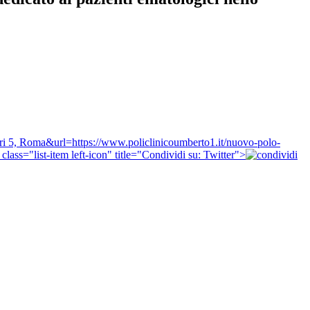
 Bari 5, Roma&url=https://www.policlinicoumberto1.it/nuovo-polo-
class="list-item left-icon" title="Condividi su: Twitter">