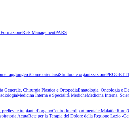
a
Formazione
Risk Management
PARS
me raggiungerci
Come orientarsi
Struttura e organizzazione
PROGETTI
ia Generale, Chirurgia Plastica e Ortopedia
Ematologia, Oncologia e D
adiologia
Medicina Interna e Specialità Mediche
Medicina Interna, Scie
 prelievi e trapianti d’organo
Centro Interdipartimentale Malattie Rare
spiratoria Acuta
Rete per la Terapia del Dolore della Regione Lazio -