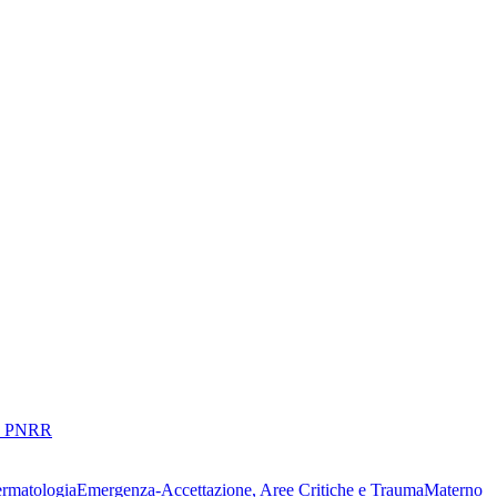
 PNRR
ermatologia
Emergenza-Accettazione, Aree Critiche e Trauma
Materno