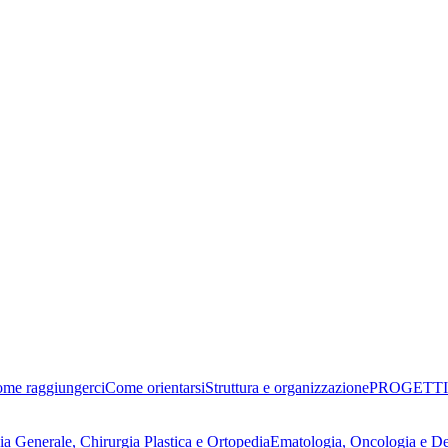
me raggiungerci
Come orientarsi
Struttura e organizzazione
PROGETTI
ia Generale, Chirurgia Plastica e Ortopedia
Ematologia, Oncologia e D