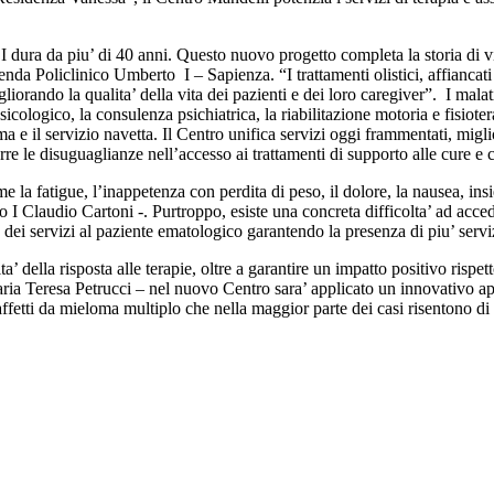
 dura da piu’ di 40 anni. Questo nuovo progetto completa la storia di vi
a Policlinico Umberto I – Sapienza. “I trattamenti olistici, affiancati 
migliorando la qualita’ della vita dei pazienti e dei loro caregiver”. I m
 psicologico, la consulenza psichiatrica, la riabilitazione motoria e fisiot
a e il servizio navetta. Il Centro unifica servizi oggi frammentati, migli
 le disuguaglianze nell’accesso ai trattamenti di supporto alle cure e cr
ome la fatigue, l’inappetenza con perdita di peso, il dolore, la nausea, in
I Claudio Cartoni -. Purtroppo, esiste una concreta difficolta’ ad acce
dei servizi al paziente ematologico garantendo la presenza di piu’ servi
’ della risposta alle terapie, oltre a garantire un impatto positivo rispetto
a Teresa Petrucci – nel nuovo Centro sara’ applicato un innovativo approc
 affetti da mieloma multiplo che nella maggior parte dei casi risentono