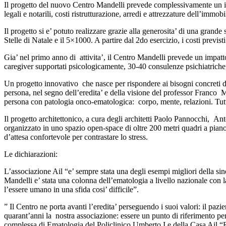
Il progetto del nuovo Centro Mandelli prevede complessivamente un i
legali e notarili, costi ristrutturazione, arredi e attrezzature dell’immob
Il progetto si e’ potuto realizzare grazie alla generosita’ di una gran
Stelle di Natale e il 5×1000. A partire dal 2do esercizio, i costi previs
Gia’ nel primo anno di attivita’, il Centro Mandelli prevede un impatto 
caregiver supportati psicologicamente, 30-40 consulenze psichiatriche, 5
Un progetto innovativo che nasce per rispondere ai bisogni concreti de
persona, nel segno dell’eredita’ e della visione del professor Franco 
persona con patologia onco-ematologica: corpo, mente, relazioni. Tutti i
Il progetto architettonico, a cura degli architetti Paolo Pannocchi, A
organizzato in uno spazio open-space di oltre 200 metri quadri a piano 
d’attesa confortevole per contrastare lo stress.
Le dichiarazioni:
L’associazione Ail “e’ sempre stata una degli esempi migliori della sine
Mandelli e’ stata una colonna dell’ematologia a livello nazionale con l
l’essere umano in una sfida cosi’ difficile”.
” Il Centro ne porta avanti l’eredita’ perseguendo i suoi valori: il paz
quarant’anni la nostra associazione: essere un punto di riferimento per 
complessa di Ematologia del Policlinico Umberto I e della Casa Ail “R