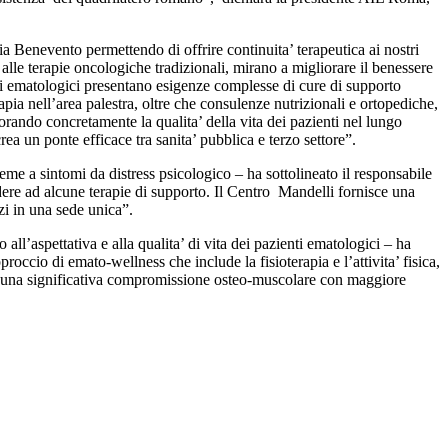
a Benevento permettendo di offrire continuita’ terapeutica ai nostri
alle terapie oncologiche tradizionali, mirano a migliorare il benessere
alati ematologici presentano esigenze complesse di cure di supporto
erapia nell’area palestra, oltre che consulenze nutrizionali e ortopediche,
orando concretamente la qualita’ della vita dei pazienti nel lungo
ea un ponte efficace tra sanita’ pubblica e terzo settore”.
sieme a sintomi da distress psicologico – ha sottolineato il responsabile
dere ad alcune terapie di supporto. Il Centro Mandelli fornisce una
zi in una sede unica”.
 all’aspettativa e alla qualita’ di vita dei pazienti ematologici – ha
cio di emato-wellness che include la fisioterapia e l’attivita’ fisica,
 di una significativa compromissione osteo-muscolare con maggiore