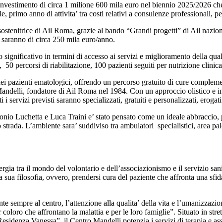
nvestimento di circa 1 milione 600 mila euro nel biennio 2025/2026 ch
ile, primo anno di attivita’ tra costi relativi a consulenze professionali, 
de sostenitrice di Ail Roma, grazie al bando “Grandi progetti” di Ail nazi
ti saranno di circa 250 mila euro/anno.
significativo in termini di accesso ai servizi e miglioramento della quali
0 percorsi di riabilitazione, 100 pazienti seguiti per nutrizione clinica 
i pazienti ematologici, offrendo un percorso gratuito di cure complement
Mandelli, fondatore di Ail Roma nel 1984. Con un approccio olistico e in
 servizi previsti saranno specializzati, gratuiti e personalizzati, eroga
ntonio Luchetta e Luca Traini e’ stato pensato come un ideale abbraccio,
strada. L’ambiente sara’ suddiviso tra ambulatori specialistici, area pal
rgia tra il mondo del volontario e dell’associazionismo e il servizio sani
a sua filosofia, ovvero, prendersi cura del paziente che affronta una sf
iente sempre al centro, l’attenzione alla qualita’ della vita e l’umanizzaz
coloro che affrontano la malattia e per le loro famiglie”. Situato in stre
esidenza Vanessa”, il Centro Mandelli potenzia i servizi di terapia e a