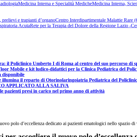
adiologia
Medicina Interna e Specialità Mediche
Medicina Interna, Scie
 prelievi e trapianti d’organo
Centro Interdipartimentale Malattie Rare
spiratoria Acuta
Rete per la Terapia del Dolore della Regione Lazio -
ra: il Policlinico Umberto I di Roma al centro del suo percorso di 
r Mobile e kit ludico-didattici per la Clinica Pediatrica del Poli
à disponibile
e illumina il reparto di Otorinolaringoiatria Pediatrica del Policlin
CO APPLICATO ALLA SALIVA
e pazienti presi in carico nel primo anno di attività
uovo polo d’eccellenza dedicato ai pazienti ematologici nello spazio di
 per accogliere il nuovo polo d’eccellenza d