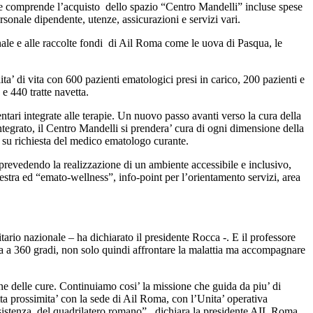
e comprende l’acquisto dello spazio “Centro Mandelli” incluse spese
personale dipendente, utenze, assicurazioni e servizi vari.
onale e alle raccolte fondi di Ail Roma come le uova di Pasqua, le
ta’ di vita con 600 pazienti ematologici presi in carico, 200 pazienti e
e 440 tratte navetta.
ari integrate alle terapie. Un nuovo passo avanti verso la cura della
tegrato, il Centro Mandelli si prendera’ cura di ogni dimensione della
ti su richiesta del medico ematologo curante.
 prevedendo la realizzazione di un ambiente accessibile e inclusivo,
estra ed “emato-wellness”, info-point per l’orientamento servizi, area
tario nazionale – ha dichiarato il presidente Rocca -. E il professore
ida a 360 gradi, non solo quindi affrontare la malattia ma accompagnare
ione delle cure. Continuiamo cosi’ la missione che guida da piu’ di
tta prossimita’ con la sede di Ail Roma, con l’Unita’ operativa
ssistenza del quadrilatero romano”, dichiara la presidente AIL Roma,