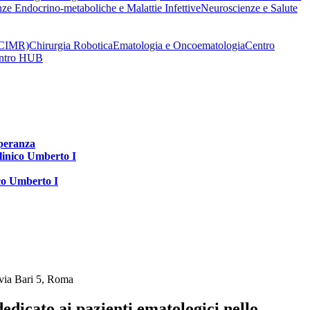
nze Endocrino-metaboliche e Malattie Infettive
Neuroscienze e Salute
 (CIMR)
Chirurgia Robotica
Ematologia e Oncoematologia
Centro
Centro HUB
speranza
clinico Umberto I
ico Umberto I
 via Bari 5, Roma
edicato ai pazienti ematologici nello