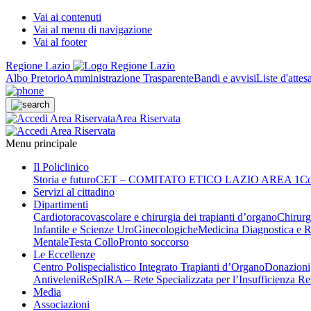
Vai ai contenuti
Vai al menu di navigazione
Vai al footer
Regione Lazio
Albo Pretorio
Amministrazione Trasparente
Bandi e avvisi
Liste d'attes
Area Riservata
Menu principale
Il Policlinico
Storia e futuro
CET – COMITATO ETICO LAZIO AREA 1
Co
Servizi al cittadino
Dipartimenti
Cardiotoracovascolare e chirurgia dei trapianti d’organo
Chirurg
Infantile e Scienze UroGinecologiche
Medicina Diagnostica e R
Mentale
Testa Collo
Pronto soccorso
Le Eccellenze
Centro Polispecialistico Integrato Trapianti d’Organo
Donazioni,
Antiveleni
ReSpIRA – Rete Specializzata per l’Insufficienza Re
Media
Associazioni