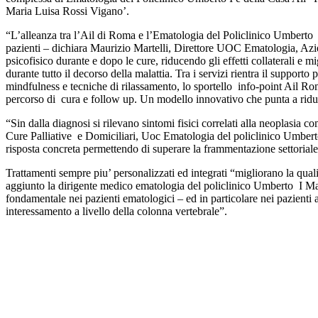
Maria Luisa Rossi Vigano’.
“L’alleanza tra l’Ail di Roma e l’Ematologia del Policlinico Umberto I
pazienti – dichiara Maurizio Martelli, Direttore UOC Ematologia, Aziend
psicofisico durante e dopo le cure, riducendo gli effetti collaterali e 
durante tutto il decorso della malattia. Tra i servizi rientra il supporto
mindfulness e tecniche di rilassamento, lo sportello info-point Ail Rom
percorso di cura e follow up. Un modello innovativo che punta a ridurre
“Sin dalla diagnosi si rilevano sintomi fisici correlati alla neoplasia c
Cure Palliative e Domiciliari, Uoc Ematologia del policlinico Umberto 
risposta concreta permettendo di superare la frammentazione settoriale 
Trattamenti sempre piu’ personalizzati ed integrati “migliorano la qualita
aggiunto la dirigente medico ematologia del policlinico Umberto I Mari
fondamentale nei pazienti ematologici – ed in particolare nei pazienti
interessamento a livello della colonna vertebrale”.