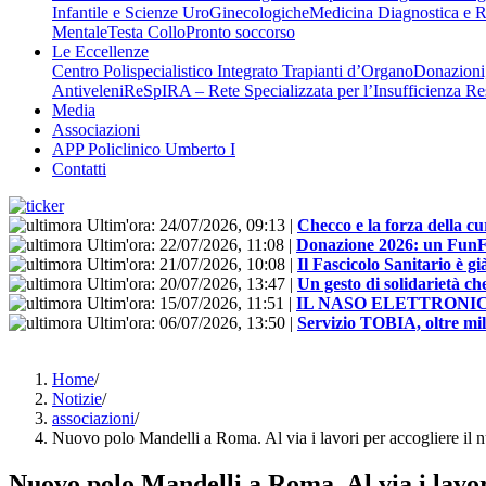
Infantile e Scienze UroGinecologiche
Medicina Diagnostica e R
Mentale
Testa Collo
Pronto soccorso
Le Eccellenze
Centro Polispecialistico Integrato Trapianti d’Organo
Donazioni,
Antiveleni
ReSpIRA – Rete Specializzata per l’Insufficienza Re
Media
Associazioni
APP Policlinico Umberto I
Contatti
Ultim'ora:
24/07/2026, 09:13
|
Checco e la forza della cu
Ultim'ora:
22/07/2026, 11:08
|
Donazione 2026: un FunFloo
Ultim'ora:
21/07/2026, 10:08
|
Il Fascicolo Sanitario è gi
Ultim'ora:
20/07/2026, 13:47
|
Un gesto di solidarietà ch
Ultim'ora:
15/07/2026, 11:51
|
IL NASO ELETTRONI
Ultim'ora:
06/07/2026, 13:50
|
Servizio TOBIA, oltre mill
Home
/
Notizie
/
associazioni
/
Nuovo polo Mandelli a Roma. Al via i lavori per accogliere il n
Nuovo polo Mandelli a Roma. Al via i lavori