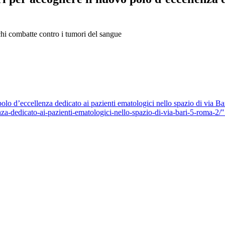
hi combatte contro i tumori del sangue
polo d’eccellenza dedicato ai pazienti ematologici nello spazio di via
za-dedicato-ai-pazienti-ematologici-nello-spazio-di-via-bari-5-roma-2/" 