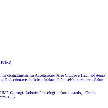
 PNRR
ermatologia
Emergenza-Accettazione, Aree Critiche e Trauma
Materno
nze Endocrino-metaboliche e Malattie Infettive
Neuroscienze e Salute
 (CIMR)
Chirurgia Robotica
Ematologia e Oncoematologia
Centro
Centro HUB