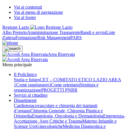
Vai ai contenuti
Vai al menu di navigazione
Vai al footer
Regione Lazio
Albo Pretorio
Amministrazione Trasparente
Bandi e avvisi
Liste
d'attesa
Formazione
Risk Management
PARS
Area Riservata
Menu principale
Il Policlinico
Storia e futuro
CET – COMITATO ETICO LAZIO AREA
1
Come raggiungerci
Come orientarsi
Struttura e
organizzazione
PROGETTI PNRR
Servizi al cittadino
Dipartimenti
Cardiotoracovascolare e chirurgia dei trapianti
d’organo
Chirurgia Generale, Chirurgia Plastica e
Ortopedia
Ematologia, Oncologia e Dermatologia
Emergenza-
Accettazione, Aree Critiche e Trauma
Materno Infantile e
Scienze UroGinecologiche
Medicina Diagnostica e