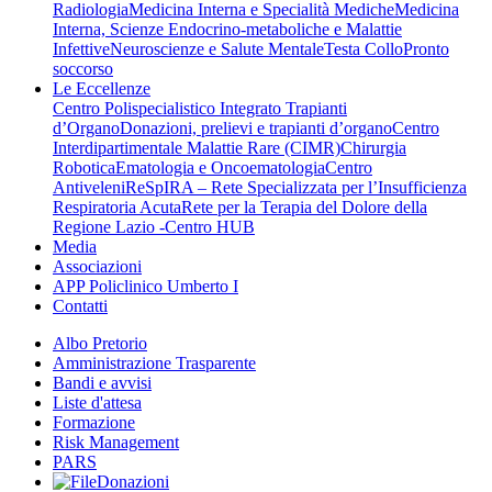
Radiologia
Medicina Interna e Specialità Mediche
Medicina
Interna, Scienze Endocrino-metaboliche e Malattie
Infettive
Neuroscienze e Salute Mentale
Testa Collo
Pronto
soccorso
Le Eccellenze
Centro Polispecialistico Integrato Trapianti
d’Organo
Donazioni, prelievi e trapianti d’organo
Centro
Interdipartimentale Malattie Rare (CIMR)
Chirurgia
Robotica
Ematologia e Oncoematologia
Centro
Antiveleni
ReSpIRA – Rete Specializzata per l’Insufficienza
Respiratoria Acuta
Rete per la Terapia del Dolore della
Regione Lazio -Centro HUB
Media
Associazioni
APP Policlinico Umberto I
Contatti
Albo Pretorio
Amministrazione Trasparente
Bandi e avvisi
Liste d'attesa
Formazione
Risk Management
PARS
Donazioni