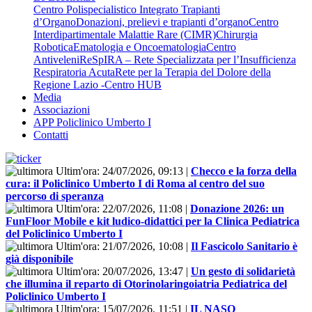
Centro Polispecialistico Integrato Trapianti
d’Organo
Donazioni, prelievi e trapianti d’organo
Centro
Interdipartimentale Malattie Rare (CIMR)
Chirurgia
Robotica
Ematologia e Oncoematologia
Centro
Antiveleni
ReSpIRA – Rete Specializzata per l’Insufficienza
Respiratoria Acuta
Rete per la Terapia del Dolore della
Regione Lazio -Centro HUB
Media
Associazioni
APP Policlinico Umberto I
Contatti
Ultim'ora:
24/07/2026, 09:13
|
Checco e la forza della
cura: il Policlinico Umberto I di Roma al centro del suo
percorso di speranza
Ultim'ora:
22/07/2026, 11:08
|
Donazione 2026: un
FunFloor Mobile e kit ludico-didattici per la Clinica Pediatrica
del Policlinico Umberto I
Ultim'ora:
21/07/2026, 10:08
|
Il Fascicolo Sanitario è
già disponibile
Ultim'ora:
20/07/2026, 13:47
|
Un gesto di solidarietà
che illumina il reparto di Otorinolaringoiatria Pediatrica del
Policlinico Umberto I
Ultim'ora:
15/07/2026, 11:51
|
IL NASO