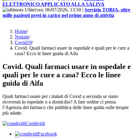
ELETTRONICO APPLICATO ALLA SALIVA
Ultim'ora:
06/07/2026, 13:50
|
Servizio TOBIA, oltre
mille pazienti presi in carico nel primo anno di attività
Home
/
Notizie
/
Covid19
/
Covid. Quali farmaci usare in ospedale e quali per le cure a
casa? Ecco le linee guida di Aifa
Covid. Quali farmaci usare in ospedale e
quali per le cure a casa? Ecco le linee
guida di Aifa
Quali farmaci usare per i malati di Covid a seconda se siano
ricoverati in ospedale o a domicilio? A fare ordine ci pensa
l’Agenzia del farmaco che pubblica delle linee guida sulle terapie
più adatte.
Condividi
Facebook