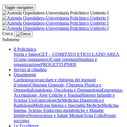
Toggle navigation
Cerca
Submenu
Il Policlinico
Storia e futuro
CET – COMITATO ETICO LAZIO AREA
1
Come raggiungerci
Come orientarsi
Struttura e
organizzazione
PROGETTI PNRR
Servizi al cittadino
Dipartimenti
Cardiotoracovascolare e chirurgia dei trapianti
d’organo
Chirurgia Generale, Chirurgia Plastica e
Ortopedia
Ematologia, Oncologia e Dermatologia
Emergenza-
Accettazione, Aree Critiche e Trauma
Materno Infantile e
Scienze UroGinecologiche
Medicina Diagnostica e
Radiologia
Medicina Interna e Specialità Mediche
Medicina
Interna, Scienze Endocrino-metaboliche e Malattie
Infettive
Neuroscienze e Salute Mentale
Testa Collo
Pronto
soccorso
Le Eccellenze