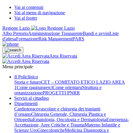
Vai ai contenuti
Vai al menu di navigazione
Vai al footer
Regione Lazio
Albo Pretorio
Amministrazione Trasparente
Bandi e avvisi
Liste
d'attesa
Formazione
Risk Management
PARS
Area Riservata
Menu principale
Il Policlinico
Storia e futuro
CET – COMITATO ETICO LAZIO AREA
1
Come raggiungerci
Come orientarsi
Struttura e
organizzazione
PROGETTI PNRR
Servizi al cittadino
Dipartimenti
Cardiotoracovascolare e chirurgia dei trapianti
d’organo
Chirurgia Generale, Chirurgia Plastica e
Ortopedia
Ematologia, Oncologia e Dermatologia
Emergenza-
Accettazione, Aree Critiche e Trauma
Materno Infantile e
Scienze UroGinecologiche
Medicina Diagnostica e