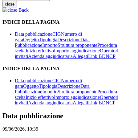
close
Back
INDICE DELLA PAGINA
Data pubblicazione
CIG
Numero di
gara
Oggetto
Tipologia
Descrizione
Data
Pubblicazione
Importo
Struttura proponente
Procedura
scelta
Inizio effettivo
Importo aggiudicazione
Operatori
invitati
Azienda aggiudicataria
Allegati
Link BDNCP
INDICE DELLA PAGINA
Data pubblicazione
CIG
Numero di
gara
Oggetto
Tipologia
Descrizione
Data
Pubblicazione
Importo
Struttura proponente
Procedura
scelta
Inizio effettivo
Importo aggiudicazione
Operatori
invitati
Azienda aggiudicataria
Allegati
Link BDNCP
Data pubblicazione
09/06/2026, 10:35