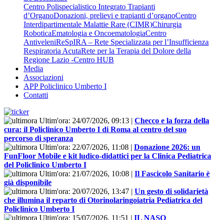
Centro Polispecialistico Integrato Trapianti
d’Organo
Donazioni, prelievi e trapianti d’organo
Centro
Interdipartimentale Malattie Rare (CIMR)
Chirurgia
Robotica
Ematologia e Oncoematologia
Centro
Antiveleni
ReSpIRA – Rete Specializzata per l’Insufficienza
Respiratoria Acuta
Rete per la Terapia del Dolore della
Regione Lazio -Centro HUB
Media
Associazioni
APP Policlinico Umberto I
Contatti
Ultim'ora:
24/07/2026, 09:13
|
Checco e la forza della
cura: il Policlinico Umberto I di Roma al centro del suo
percorso di speranza
Ultim'ora:
22/07/2026, 11:08
|
Donazione 2026: un
FunFloor Mobile e kit ludico-didattici per la Clinica Pediatrica
del Policlinico Umberto I
Ultim'ora:
21/07/2026, 10:08
|
Il Fascicolo Sanitario è
già disponibile
Ultim'ora:
20/07/2026, 13:47
|
Un gesto di solidarietà
che illumina il reparto di Otorinolaringoiatria Pediatrica del
Policlinico Umberto I
Ultim'ora:
15/07/2026, 11:51
|
IL NASO