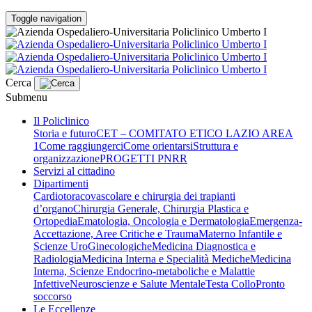
Toggle navigation
Cerca
Submenu
Il Policlinico
Storia e futuro
CET – COMITATO ETICO LAZIO AREA
1
Come raggiungerci
Come orientarsi
Struttura e
organizzazione
PROGETTI PNRR
Servizi al cittadino
Dipartimenti
Cardiotoracovascolare e chirurgia dei trapianti
d’organo
Chirurgia Generale, Chirurgia Plastica e
Ortopedia
Ematologia, Oncologia e Dermatologia
Emergenza-
Accettazione, Aree Critiche e Trauma
Materno Infantile e
Scienze UroGinecologiche
Medicina Diagnostica e
Radiologia
Medicina Interna e Specialità Mediche
Medicina
Interna, Scienze Endocrino-metaboliche e Malattie
Infettive
Neuroscienze e Salute Mentale
Testa Collo
Pronto
soccorso
Le Eccellenze