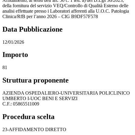
Affidamento, ai sensi dell’art. 50 c. 1 lett. a) del D.Lgs 36/2023,
della fornitura del servizio VEQ/Controllo di Qualità Esterno delle
analisi effettuate presso i Laboratori afferenti alla U.O.C. Patologia
Clinica/RfB per l’anno 2026 – CIG B9DF57F578
Data Pubblicazione
12/01/2026
Importo
81
Struttura proponente
AZIENDA OSPEDALIERO-UNIVERSITARIA POLICLINICO
UMBERTO I-UOC BENI E SERVIZI
C.F.: 05865511009
Procedura scelta
23-AFFIDAMENTO DIRETTO