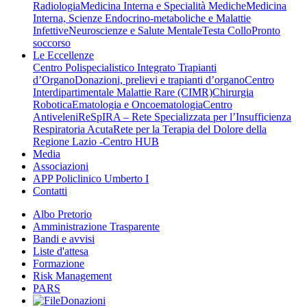
Radiologia
Medicina Interna e Specialità Mediche
Medicina
Interna, Scienze Endocrino-metaboliche e Malattie
Infettive
Neuroscienze e Salute Mentale
Testa Collo
Pronto
soccorso
Le Eccellenze
Centro Polispecialistico Integrato Trapianti
d’Organo
Donazioni, prelievi e trapianti d’organo
Centro
Interdipartimentale Malattie Rare (CIMR)
Chirurgia
Robotica
Ematologia e Oncoematologia
Centro
Antiveleni
ReSpIRA – Rete Specializzata per l’Insufficienza
Respiratoria Acuta
Rete per la Terapia del Dolore della
Regione Lazio -Centro HUB
Media
Associazioni
APP Policlinico Umberto I
Contatti
Albo Pretorio
Amministrazione Trasparente
Bandi e avvisi
Liste d'attesa
Formazione
Risk Management
PARS
Donazioni