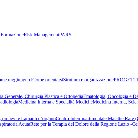
a
Formazione
Risk Management
PARS
me raggiungerci
Come orientarsi
Struttura e organizzazione
PROGETTI
ia Generale, Chirurgia Plastica e Ortopedia
Ematologia, Oncologia e D
adiologia
Medicina Interna e Specialità Mediche
Medicina Interna, Scie
 prelievi e trapianti d’organo
Centro Interdipartimentale Malattie Rare
spiratoria Acuta
Rete per la Terapia del Dolore della Regione Lazio -