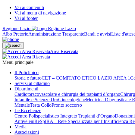
Vai ai contenuti
Vai al menu di navigazione
Vai al footer
Regione Lazio
Albo Pretorio
Amministrazione Trasparente
Bandi e avvisi
Liste d'attes
Area Riservata
Menu principale
Il Policlinico
Storia e futuro
CET – COMITATO ETICO LAZIO AREA 1
Co
Servizi al cittadino
Dipartimenti
Cardiotoracovascolare e chirurgia dei trapianti d’organo
Chirurg
Infantile e Scienze UroGinecologiche
Medicina Diagnostica e R
Mentale
Testa Collo
Pronto soccorso
Le Eccellenze
Centro Polispecialistico Integrato Trapianti d’Organo
Donazioni,
Antiveleni
ReSpIRA – Rete Specializzata per l’Insufficienza Re
Media
Associazioni