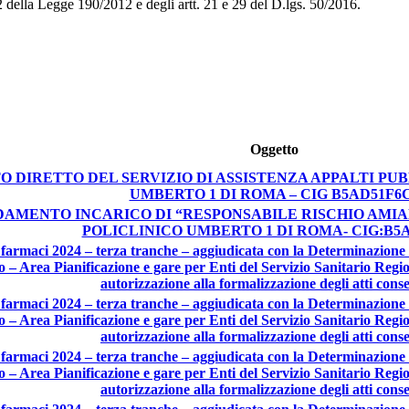
2 della Legge 190/2012 e degli artt. 21 e 29 del D.lgs. 50/2016.
Oggetto
 DIRETTO DEL SERVIZIO DI ASSISTENZA APPALTI PUBB
UMBERTO 1 DI ROMA – CIG B5AD51F6
AMENTO INCARICO DI “RESPONSABILE RISCHIO AMIANT
POLICLINICO UMBERTO 1 DI ROMA- CIG:B5A
armaci 2024 – terza tranche – aggiudicata con la Determinazione de
 – Area Pianificazione e gare per Enti del Servizio Sanitario Regi
autorizzazione alla formalizzazione degli atti cons
armaci 2024 – terza tranche – aggiudicata con la Determinazione de
 – Area Pianificazione e gare per Enti del Servizio Sanitario Regi
autorizzazione alla formalizzazione degli atti cons
armaci 2024 – terza tranche – aggiudicata con la Determinazione de
 – Area Pianificazione e gare per Enti del Servizio Sanitario Regi
autorizzazione alla formalizzazione degli atti cons