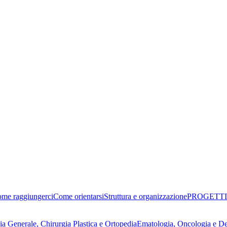
me raggiungerci
Come orientarsi
Struttura e organizzazione
PROGETTI
ia Generale, Chirurgia Plastica e Ortopedia
Ematologia, Oncologia e D