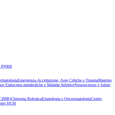
 PNRR
ermatologia
Emergenza-Accettazione, Aree Critiche e Trauma
Materno
nze Endocrino-metaboliche e Malattie Infettive
Neuroscienze e Salute
 (CIMR)
Chirurgia Robotica
Ematologia e Oncoematologia
Centro
Centro HUB