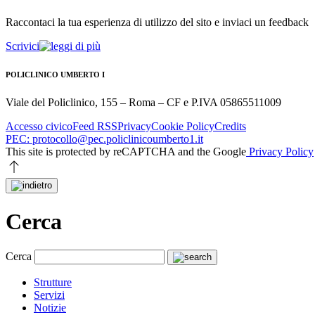
Raccontaci la tua esperienza di utilizzo del sito e inviaci un feedback
Scrivici
POLICLINICO UMBERTO I
Viale del Policlinico, 155 – Roma – CF e P.IVA 05865511009
Accesso civico
Feed RSS
Privacy
Cookie Policy
Credits
PEC: protocollo@pec.policlinicoumberto1.it
This site is protected by reCAPTCHA and the Google
Privacy Policy
Cerca
Cerca
Strutture
Servizi
Notizie