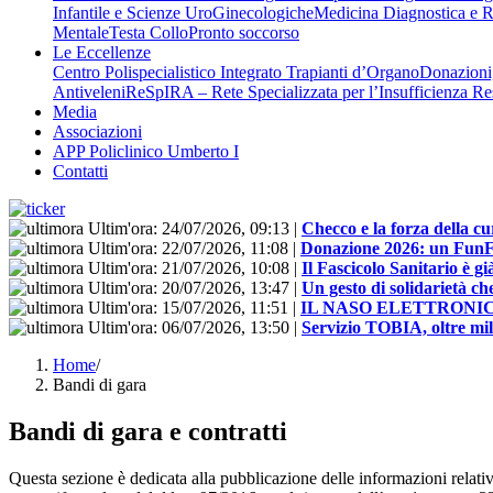
Infantile e Scienze UroGinecologiche
Medicina Diagnostica e R
Mentale
Testa Collo
Pronto soccorso
Le Eccellenze
Centro Polispecialistico Integrato Trapianti d’Organo
Donazioni,
Antiveleni
ReSpIRA – Rete Specializzata per l’Insufficienza Re
Media
Associazioni
APP Policlinico Umberto I
Contatti
Ultim'ora:
24/07/2026, 09:13
|
Checco e la forza della cu
Ultim'ora:
22/07/2026, 11:08
|
Donazione 2026: un FunFloo
Ultim'ora:
21/07/2026, 10:08
|
Il Fascicolo Sanitario è gi
Ultim'ora:
20/07/2026, 13:47
|
Un gesto di solidarietà ch
Ultim'ora:
15/07/2026, 11:51
|
IL NASO ELETTRONI
Ultim'ora:
06/07/2026, 13:50
|
Servizio TOBIA, oltre mill
Home
/
Bandi di gara
Bandi di gara e contratti
Questa sezione è dedicata alla pubblicazione delle informazioni relativ