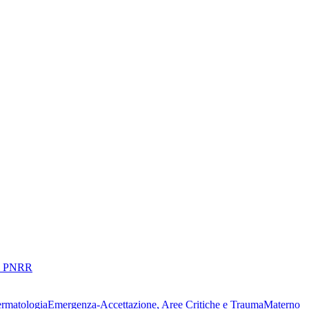
 PNRR
ermatologia
Emergenza-Accettazione, Aree Critiche e Trauma
Materno