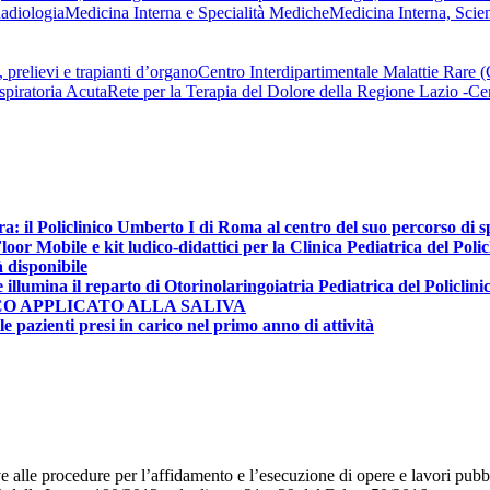
adiologia
Medicina Interna e Specialità Mediche
Medicina Interna, Scie
 prelievi e trapianti d’organo
Centro Interdipartimentale Malattie Rare
spiratoria Acuta
Rete per la Terapia del Dolore della Regione Lazio -
ra: il Policlinico Umberto I di Roma al centro del suo percorso di 
r Mobile e kit ludico-didattici per la Clinica Pediatrica del Poli
à disponibile
e illumina il reparto di Otorinolaringoiatria Pediatrica del Policlin
CO APPLICATO ALLA SALIVA
e pazienti presi in carico nel primo anno di attività
e alle procedure per l’affidamento e l’esecuzione di opere e lavori pubbli