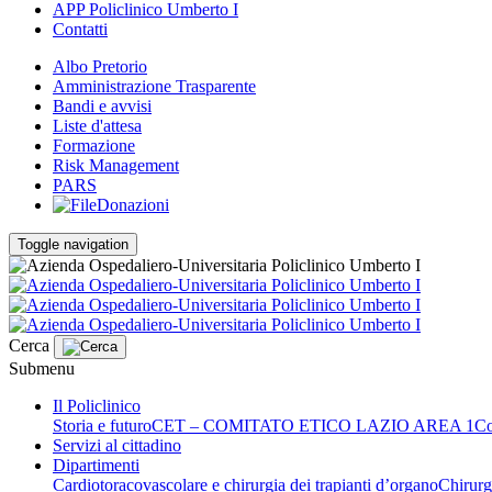
APP Policlinico Umberto I
Contatti
Albo Pretorio
Amministrazione Trasparente
Bandi e avvisi
Liste d'attesa
Formazione
Risk Management
PARS
Donazioni
Toggle navigation
Cerca
Submenu
Il Policlinico
Storia e futuro
CET – COMITATO ETICO LAZIO AREA 1
Co
Servizi al cittadino
Dipartimenti
Cardiotoracovascolare e chirurgia dei trapianti d’organo
Chirurg