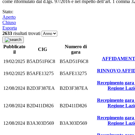
come riformulato dal d.lgs. 97/2016 e nel rispetto dell’art. 1 comma 3
Stato:
Aperto
Chiuso
Esporta
2633
risultati trovati
Pubblicato
Numero di
CIG
il
gara
AFFIDAMENTO
19/02/2025
B5AD51F6C8
B5AD51F6C8
RINNOVO AFFID
19/02/2025
B5AFE13275
B5AFE13275
Recepimento gara f
12/08/2024
B2D3F387EA
B2D3F387EA
Regione Lazio
Recepimento gara f
12/08/2024
B2D411D826
B2D411D826
Regione Lazio
Recepimento gara f
12/08/2024
B3A303D569
B3A303D569
Regione Lazio