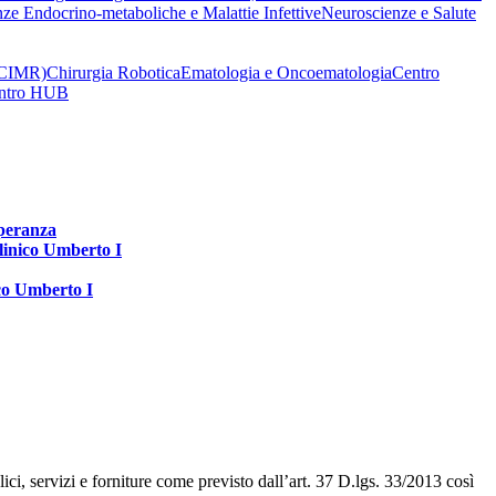
nze Endocrino-metaboliche e Malattie Infettive
Neuroscienze e Salute
 (CIMR)
Chirurgia Robotica
Ematologia e Oncoematologia
Centro
Centro HUB
speranza
clinico Umberto I
ico Umberto I
ci, servizi e forniture come previsto dall’art. 37 D.lgs. 33/2013 così