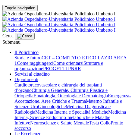
Toggle navigation
Cerca
Submenu
Il Policlinico
Storia e futuro
CET – COMITATO ETICO LAZIO AREA
1
Come raggiungerci
Come orientarsi
Struttura e
organizzazione
PROGETTI PNRR
Servizi al cittadino
Dipartimenti
Cardiotoracovascolare e chirurgia dei trapianti
d’organo
Chirurgia Generale, Chirurgia Plastica e
Ortopedia
Ematologia, Oncologia e Dermatologia
Emergenza-
Accettazione, Aree Critiche e Trauma
Materno Infantile e
Scienze UroGinecologiche
Medicina Diagnostica e
Radiologia
Medicina Interna e Specialità Mediche
Medicina
Interna, Scienze Endocrino-metaboliche e Malattie
Infettive
Neuroscienze e Salute Mentale
Testa Collo
Pronto
soccorso
Le Eccellenze