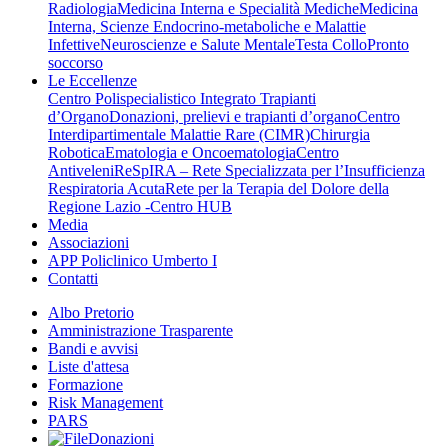
Radiologia
Medicina Interna e Specialità Mediche
Medicina
Interna, Scienze Endocrino-metaboliche e Malattie
Infettive
Neuroscienze e Salute Mentale
Testa Collo
Pronto
soccorso
Le Eccellenze
Centro Polispecialistico Integrato Trapianti
d’Organo
Donazioni, prelievi e trapianti d’organo
Centro
Interdipartimentale Malattie Rare (CIMR)
Chirurgia
Robotica
Ematologia e Oncoematologia
Centro
Antiveleni
ReSpIRA – Rete Specializzata per l’Insufficienza
Respiratoria Acuta
Rete per la Terapia del Dolore della
Regione Lazio -Centro HUB
Media
Associazioni
APP Policlinico Umberto I
Contatti
Albo Pretorio
Amministrazione Trasparente
Bandi e avvisi
Liste d'attesa
Formazione
Risk Management
PARS
Donazioni