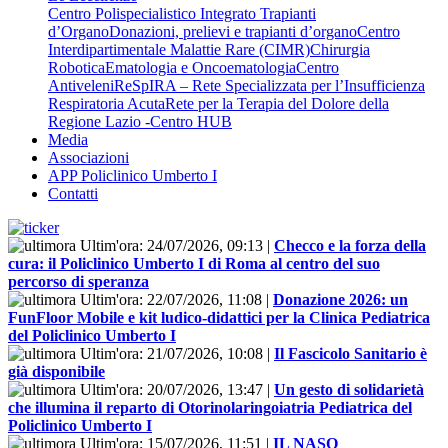
Centro Polispecialistico Integrato Trapianti
d’Organo
Donazioni, prelievi e trapianti d’organo
Centro
Interdipartimentale Malattie Rare (CIMR)
Chirurgia
Robotica
Ematologia e Oncoematologia
Centro
Antiveleni
ReSpIRA – Rete Specializzata per l’Insufficienza
Respiratoria Acuta
Rete per la Terapia del Dolore della
Regione Lazio -Centro HUB
Media
Associazioni
APP Policlinico Umberto I
Contatti
Ultim'ora:
24/07/2026, 09:13
|
Checco e la forza della
cura: il Policlinico Umberto I di Roma al centro del suo
percorso di speranza
Ultim'ora:
22/07/2026, 11:08
|
Donazione 2026: un
FunFloor Mobile e kit ludico-didattici per la Clinica Pediatrica
del Policlinico Umberto I
Ultim'ora:
21/07/2026, 10:08
|
Il Fascicolo Sanitario è
già disponibile
Ultim'ora:
20/07/2026, 13:47
|
Un gesto di solidarietà
che illumina il reparto di Otorinolaringoiatria Pediatrica del
Policlinico Umberto I
Ultim'ora:
15/07/2026, 11:51
|
IL NASO