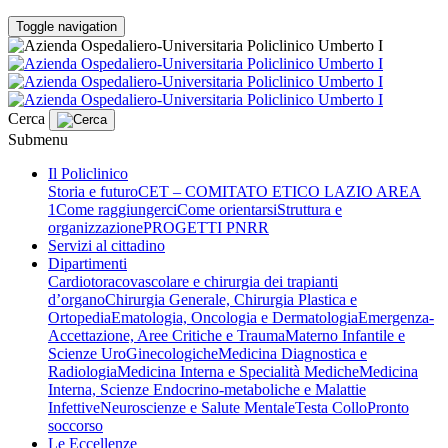
Toggle navigation
Cerca
Submenu
Il Policlinico
Storia e futuro
CET – COMITATO ETICO LAZIO AREA
1
Come raggiungerci
Come orientarsi
Struttura e
organizzazione
PROGETTI PNRR
Servizi al cittadino
Dipartimenti
Cardiotoracovascolare e chirurgia dei trapianti
d’organo
Chirurgia Generale, Chirurgia Plastica e
Ortopedia
Ematologia, Oncologia e Dermatologia
Emergenza-
Accettazione, Aree Critiche e Trauma
Materno Infantile e
Scienze UroGinecologiche
Medicina Diagnostica e
Radiologia
Medicina Interna e Specialità Mediche
Medicina
Interna, Scienze Endocrino-metaboliche e Malattie
Infettive
Neuroscienze e Salute Mentale
Testa Collo
Pronto
soccorso
Le Eccellenze