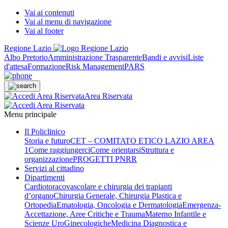
Vai ai contenuti
Vai al menu di navigazione
Vai al footer
Regione Lazio
Albo Pretorio
Amministrazione Trasparente
Bandi e avvisi
Liste
d'attesa
Formazione
Risk Management
PARS
Area Riservata
Menu principale
Il Policlinico
Storia e futuro
CET – COMITATO ETICO LAZIO AREA
1
Come raggiungerci
Come orientarsi
Struttura e
organizzazione
PROGETTI PNRR
Servizi al cittadino
Dipartimenti
Cardiotoracovascolare e chirurgia dei trapianti
d’organo
Chirurgia Generale, Chirurgia Plastica e
Ortopedia
Ematologia, Oncologia e Dermatologia
Emergenza-
Accettazione, Aree Critiche e Trauma
Materno Infantile e
Scienze UroGinecologiche
Medicina Diagnostica e