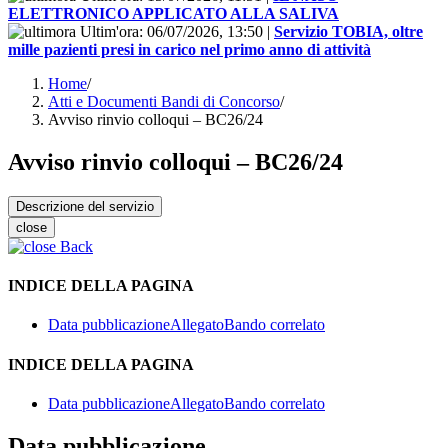
ELETTRONICO APPLICATO ALLA SALIVA
Ultim'ora:
06/07/2026, 13:50
|
Servizio TOBIA, oltre
mille pazienti presi in carico nel primo anno di attività
Home
/
Atti e Documenti Bandi di Concorso
/
Avviso rinvio colloqui – BC26/24
Avviso rinvio colloqui – BC26/24
Descrizione del servizio
close
Back
INDICE DELLA PAGINA
Data pubblicazione
Allegato
Bando correlato
INDICE DELLA PAGINA
Data pubblicazione
Allegato
Bando correlato
Data pubblicazione