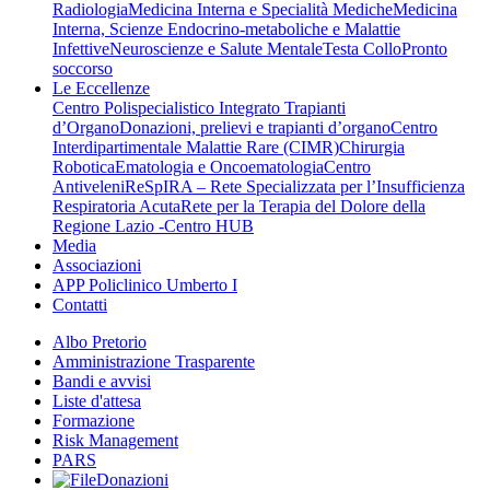
Radiologia
Medicina Interna e Specialità Mediche
Medicina
Interna, Scienze Endocrino-metaboliche e Malattie
Infettive
Neuroscienze e Salute Mentale
Testa Collo
Pronto
soccorso
Le Eccellenze
Centro Polispecialistico Integrato Trapianti
d’Organo
Donazioni, prelievi e trapianti d’organo
Centro
Interdipartimentale Malattie Rare (CIMR)
Chirurgia
Robotica
Ematologia e Oncoematologia
Centro
Antiveleni
ReSpIRA – Rete Specializzata per l’Insufficienza
Respiratoria Acuta
Rete per la Terapia del Dolore della
Regione Lazio -Centro HUB
Media
Associazioni
APP Policlinico Umberto I
Contatti
Albo Pretorio
Amministrazione Trasparente
Bandi e avvisi
Liste d'attesa
Formazione
Risk Management
PARS
Donazioni