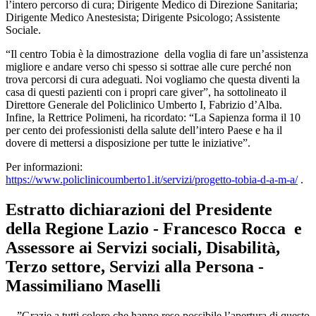
l’intero percorso di cura; Dirigente Medico di Direzione Sanitaria;
Dirigente Medico Anestesista; Dirigente Psicologo; Assistente
Sociale.
“Il centro Tobia è la dimostrazione della voglia di fare un’assistenza
migliore e andare verso chi spesso si sottrae alle cure perché non
trova percorsi di cura adeguati. Noi vogliamo che questa diventi la
casa di questi pazienti con i propri care giver”, ha sottolineato il
Direttore Generale del Policlinico Umberto I, Fabrizio d’Alba.
Infine, la Rettrice Polimeni, ha ricordato: “La Sapienza forma il 10
per cento dei professionisti della salute dell’intero Paese e ha il
dovere di mettersi a disposizione per tutte le iniziative”.
Per informazioni:
https://www.policlinicoumberto1.it/servizi/progetto-tobia-d-a-m-a/
.
Estratto dichiarazioni del Presidente
della Regione Lazio - Francesco Rocca e
Assessore ai Servizi sociali, Disabilità,
Terzo settore, Servizi alla Persona -
Massimiliano Maselli
…”Grazie a tutti coloro che hanno reso possibile l’apertura di questo