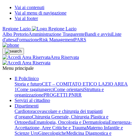
Vai ai contenuti
Vai al menu di navigazione
Vai al footer
Regione Lazio
Albo Pretorio
Amministrazione Trasparente
Bandi e avvisi
Liste
d'attesa
Formazione
Risk Management
PARS
Area Riservata
Menu principale
Il Policlinico
Storia e futuro
CET – COMITATO ETICO LAZIO AREA
1
Come raggiungerci
Come orientarsi
Struttura e
organizzazione
PROGETTI PNRR
Servizi al cittadino
Dipartimenti
Cardiotoracovascolare e chirurgia dei trapianti
d’organo
Chirurgia Generale, Chirurgia Plastica e
Ortopedia
Ematologia, Oncologia e Dermatologia
Emergenza-
Accettazione, Aree Critiche e Trauma
Materno Infantile e
Scienze UroGinecologiche
Medicina Diagnostica e