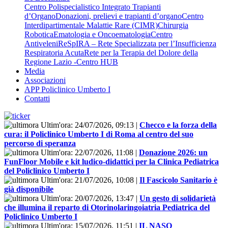
Centro Polispecialistico Integrato Trapianti
d’Organo
Donazioni, prelievi e trapianti d’organo
Centro
Interdipartimentale Malattie Rare (CIMR)
Chirurgia
Robotica
Ematologia e Oncoematologia
Centro
Antiveleni
ReSpIRA – Rete Specializzata per l’Insufficienza
Respiratoria Acuta
Rete per la Terapia del Dolore della
Regione Lazio -Centro HUB
Media
Associazioni
APP Policlinico Umberto I
Contatti
Ultim'ora:
24/07/2026, 09:13
|
Checco e la forza della
cura: il Policlinico Umberto I di Roma al centro del suo
percorso di speranza
Ultim'ora:
22/07/2026, 11:08
|
Donazione 2026: un
FunFloor Mobile e kit ludico-didattici per la Clinica Pediatrica
del Policlinico Umberto I
Ultim'ora:
21/07/2026, 10:08
|
Il Fascicolo Sanitario è
già disponibile
Ultim'ora:
20/07/2026, 13:47
|
Un gesto di solidarietà
che illumina il reparto di Otorinolaringoiatria Pediatrica del
Policlinico Umberto I
Ultim'ora:
15/07/2026, 11:51
|
IL NASO