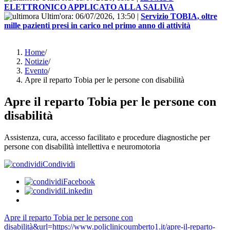
ELETTRONICO APPLICATO ALLA SALIVA
Ultim'ora:
06/07/2026, 13:50
|
Servizio TOBIA, oltre
mille pazienti presi in carico nel primo anno di attività
Home
/
Notizie
/
Evento
/
Apre il reparto Tobia per le persone con disabilità
Apre il reparto Tobia per le persone con
disabilità
Assistenza, cura, accesso facilitato e procedure diagnostiche per
persone con disabilità intellettiva e neuromotoria
Condividi
Facebook
Linkedin
Apre il reparto Tobia per le persone con
disabilità&url=https://www.policlinicoumberto1.it/apre-il-reparto-