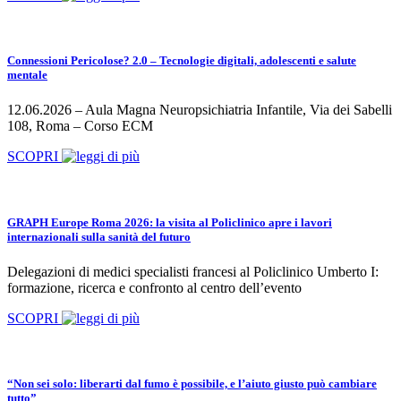
Connessioni Pericolose? 2.0 – Tecnologie digitali, adolescenti e salute
mentale
12.06.2026 – Aula Magna Neuropsichiatria Infantile, Via dei Sabelli
108, Roma – Corso ECM
SCOPRI
GRAPH Europe Roma 2026: la visita al Policlinico apre i lavori
internazionali sulla sanità del futuro
Delegazioni di medici specialisti francesi al Policlinico Umberto I:
formazione, ricerca e confronto al centro dell’evento
SCOPRI
“Non sei solo: liberarti dal fumo è possibile, e l’aiuto giusto può cambiare
tutto”