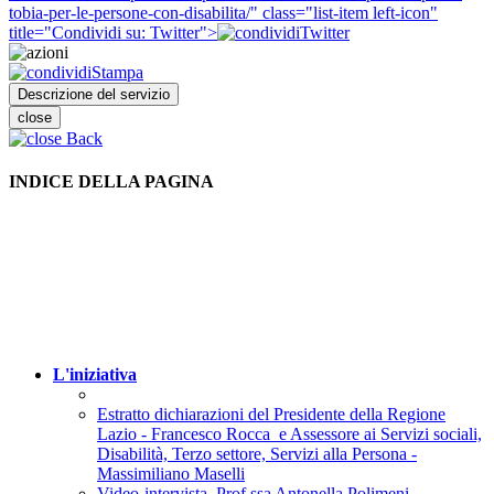
tobia-per-le-persone-con-disabilita/" class="list-item left-icon"
title="Condividi su: Twitter">
Twitter
Stampa
Descrizione del servizio
close
Back
INDICE DELLA PAGINA
L'iniziativa
Estratto dichiarazioni del Presidente della Regione
Lazio - Francesco Rocca e Assessore ai Servizi sociali,
Disabilità, Terzo settore, Servizi alla Persona -
Massimiliano Maselli
Video-intervista. Prof.ssa Antonella Polimeni,