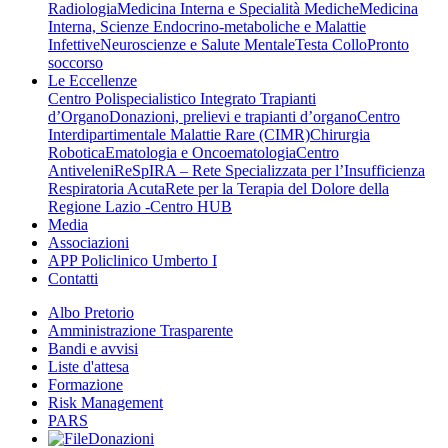
Radiologia
Medicina Interna e Specialità Mediche
Medicina
Interna, Scienze Endocrino-metaboliche e Malattie
Infettive
Neuroscienze e Salute Mentale
Testa Collo
Pronto
soccorso
Le Eccellenze
Centro Polispecialistico Integrato Trapianti
d’Organo
Donazioni, prelievi e trapianti d’organo
Centro
Interdipartimentale Malattie Rare (CIMR)
Chirurgia
Robotica
Ematologia e Oncoematologia
Centro
Antiveleni
ReSpIRA – Rete Specializzata per l’Insufficienza
Respiratoria Acuta
Rete per la Terapia del Dolore della
Regione Lazio -Centro HUB
Media
Associazioni
APP Policlinico Umberto I
Contatti
Albo Pretorio
Amministrazione Trasparente
Bandi e avvisi
Liste d'attesa
Formazione
Risk Management
PARS
Donazioni