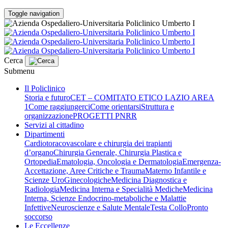
Toggle navigation
Cerca
Submenu
Il Policlinico
Storia e futuro
CET – COMITATO ETICO LAZIO AREA
1
Come raggiungerci
Come orientarsi
Struttura e
organizzazione
PROGETTI PNRR
Servizi al cittadino
Dipartimenti
Cardiotoracovascolare e chirurgia dei trapianti
d’organo
Chirurgia Generale, Chirurgia Plastica e
Ortopedia
Ematologia, Oncologia e Dermatologia
Emergenza-
Accettazione, Aree Critiche e Trauma
Materno Infantile e
Scienze UroGinecologiche
Medicina Diagnostica e
Radiologia
Medicina Interna e Specialità Mediche
Medicina
Interna, Scienze Endocrino-metaboliche e Malattie
Infettive
Neuroscienze e Salute Mentale
Testa Collo
Pronto
soccorso
Le Eccellenze