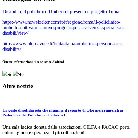
Disabilità, il policlinico Umberto I presenta il progetto Tobia
https://www.newslocker.com/it-it/regione/roma/il-policlinico-
umberto-i-attiva-un-nuovo-progetto-per-lassistenza-speciale-ai-
disabili/view
/
https://www.ultimavoce.it/tobia-dama-umberto-i-persone-con-
disabilita/
Queste informazioni ti sono state d'aiuto?
Si
No
Altre notizie
Un gesto di solidarietà che illumina il reparto di Otorinolaringoiatria
Pediatrica del Policlinico Umberto I
Una sala ludica donata dalle associazioni OILFA e PACAO porta
colore, gioco e speranza ai piccoli pazienti