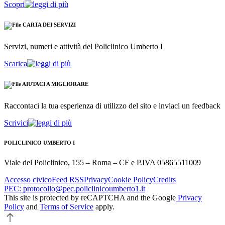
Scopri
CARTA DEI SERVIZI
Servizi, numeri e attività del Policlinico Umberto I
Scarica
AIUTACI A MIGLIORARE
Raccontaci la tua esperienza di utilizzo del sito e inviaci un feedback
Scrivici
POLICLINICO UMBERTO I
Viale del Policlinico, 155 – Roma – CF e P.IVA 05865511009
Accesso civico
Feed RSS
Privacy
Cookie Policy
Credits
PEC: protocollo@pec.policlinicoumberto1.it
This site is protected by reCAPTCHA and the Google
Privacy
Policy
and
Terms of Service
apply.