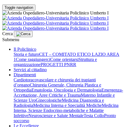
Toggle navigation
Cerca
Submenu
Il Policlinico
Storia e futuro
CET – COMITATO ETICO LAZIO AREA
1
Come raggiungerci
Come orientarsi
Struttura e
organizzazione
PROGETTI PNRR
Servizi al cittadino
Dipartimenti
Cardiotoracovascolare e chirurgia dei trapianti
d’organo
Chirurgia Generale, Chirurgia Plastica e
Ortopedia
Ematologia, Oncologia e Dermatologia
Emergenza-
Accettazione, Aree Critiche e Trauma
Materno Infantile e
Scienze UroGinecologiche
Medicina Diagnostica e
Radiologia
Medicina Interna e Specialità Mediche
Medicina
Interna, Scienze Endocrino-metaboliche e Malattie
Infettive
Neuroscienze e Salute Mentale
Testa Collo
Pronto
soccorso
Le Eccellenze