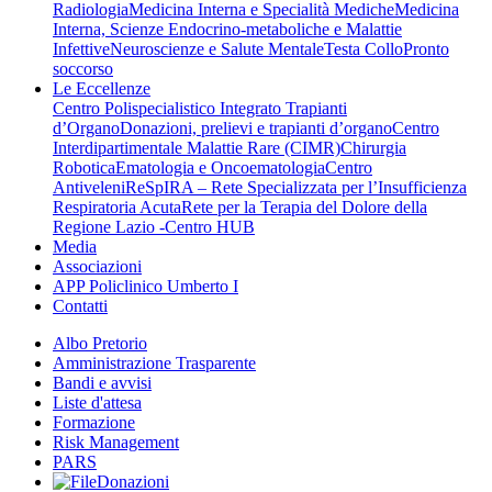
Radiologia
Medicina Interna e Specialità Mediche
Medicina
Interna, Scienze Endocrino-metaboliche e Malattie
Infettive
Neuroscienze e Salute Mentale
Testa Collo
Pronto
soccorso
Le Eccellenze
Centro Polispecialistico Integrato Trapianti
d’Organo
Donazioni, prelievi e trapianti d’organo
Centro
Interdipartimentale Malattie Rare (CIMR)
Chirurgia
Robotica
Ematologia e Oncoematologia
Centro
Antiveleni
ReSpIRA – Rete Specializzata per l’Insufficienza
Respiratoria Acuta
Rete per la Terapia del Dolore della
Regione Lazio -Centro HUB
Media
Associazioni
APP Policlinico Umberto I
Contatti
Albo Pretorio
Amministrazione Trasparente
Bandi e avvisi
Liste d'attesa
Formazione
Risk Management
PARS
Donazioni