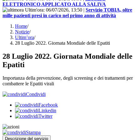
ELETTRONICO APPLICATO ALLA SALIVA
Ultim'ora:
06/07/2026, 13:50
|
Servizio TOBIA, oltre
mille pazienti presi in carico nel primo anno di attività
Home
/
Notizie
/
Ultim’ora
/
28 Luglio 2022. Giornata Mondiale delle Epatiti
28 Luglio 2022. Giornata Mondiale delle
Epatiti
Importanza della prevenzione, degli screening e dei trattamenti per
combattere le Epatiti virali
Condividi
Facebook
Linkedin
Twitter
Stampa
Descrizione del servizio