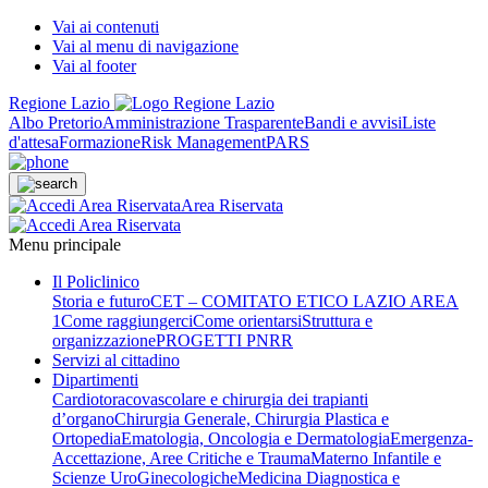
Vai ai contenuti
Vai al menu di navigazione
Vai al footer
Regione Lazio
Albo Pretorio
Amministrazione Trasparente
Bandi e avvisi
Liste
d'attesa
Formazione
Risk Management
PARS
Area Riservata
Menu principale
Il Policlinico
Storia e futuro
CET – COMITATO ETICO LAZIO AREA
1
Come raggiungerci
Come orientarsi
Struttura e
organizzazione
PROGETTI PNRR
Servizi al cittadino
Dipartimenti
Cardiotoracovascolare e chirurgia dei trapianti
d’organo
Chirurgia Generale, Chirurgia Plastica e
Ortopedia
Ematologia, Oncologia e Dermatologia
Emergenza-
Accettazione, Aree Critiche e Trauma
Materno Infantile e
Scienze UroGinecologiche
Medicina Diagnostica e