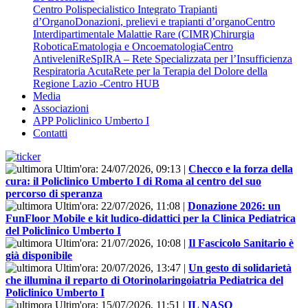
Centro Polispecialistico Integrato Trapianti
d’Organo
Donazioni, prelievi e trapianti d’organo
Centro
Interdipartimentale Malattie Rare (CIMR)
Chirurgia
Robotica
Ematologia e Oncoematologia
Centro
Antiveleni
ReSpIRA – Rete Specializzata per l’Insufficienza
Respiratoria Acuta
Rete per la Terapia del Dolore della
Regione Lazio -Centro HUB
Media
Associazioni
APP Policlinico Umberto I
Contatti
Ultim'ora:
24/07/2026, 09:13
|
Checco e la forza della
cura: il Policlinico Umberto I di Roma al centro del suo
percorso di speranza
Ultim'ora:
22/07/2026, 11:08
|
Donazione 2026: un
FunFloor Mobile e kit ludico-didattici per la Clinica Pediatrica
del Policlinico Umberto I
Ultim'ora:
21/07/2026, 10:08
|
Il Fascicolo Sanitario è
già disponibile
Ultim'ora:
20/07/2026, 13:47
|
Un gesto di solidarietà
che illumina il reparto di Otorinolaringoiatria Pediatrica del
Policlinico Umberto I
Ultim'ora:
15/07/2026, 11:51
|
IL NASO