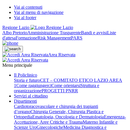
Vai ai contenuti
Vai al menu di navigazione
Vai al footer
Regione Lazio
Albo Pretorio
Amministrazione Trasparente
Bandi e avvisi
Liste
d'attesa
Formazione
Risk Management
PARS
Area Riservata
Menu principale
Il Policlinico
Storia e futuro
CET – COMITATO ETICO LAZIO AREA
1
Come raggiungerci
Come orientarsi
Struttura e
organizzazione
PROGETTI PNRR
Servizi al cittadino
Dipartimenti
Cardiotoracovascolare e chirurgia dei trapianti
d’organo
Chirurgia Generale, Chirurgia Plastica e
Ortopedia
Ematologia, Oncologia e Dermatologia
Emergenza-
Accettazione, Aree Critiche e Trauma
Materno Infantile e
Scienze UroGinecologiche
Medicina Diagnostica e