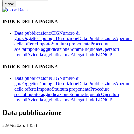
close
Back
INDICE DELLA PAGINA
Data pubblicazione
CIG
Numero di
gara
Oggetto
Tipologia
Descrizione
Data Pubblicazione
Apertura
delle offerte
Importo
Struttura proponente
Procedura
scelta
Importo aggiudicazione
Somme liquidate
Operatori
invitati
Azienda aggiudicataria
Allegati
Link BDNCP
INDICE DELLA PAGINA
Data pubblicazione
CIG
Numero di
gara
Oggetto
Tipologia
Descrizione
Data Pubblicazione
Apertura
delle offerte
Importo
Struttura proponente
Procedura
scelta
Importo aggiudicazione
Somme liquidate
Operatori
invitati
Azienda aggiudicataria
Allegati
Link BDNCP
Data pubblicazione
22/09/2025, 13:33