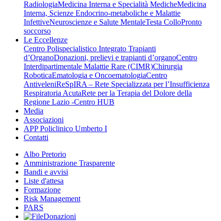
Radiologia
Medicina Interna e Specialità Mediche
Medicina
Interna, Scienze Endocrino-metaboliche e Malattie
Infettive
Neuroscienze e Salute Mentale
Testa Collo
Pronto
soccorso
Le Eccellenze
Centro Polispecialistico Integrato Trapianti
d’Organo
Donazioni, prelievi e trapianti d’organo
Centro
Interdipartimentale Malattie Rare (CIMR)
Chirurgia
Robotica
Ematologia e Oncoematologia
Centro
Antiveleni
ReSpIRA – Rete Specializzata per l’Insufficienza
Respiratoria Acuta
Rete per la Terapia del Dolore della
Regione Lazio -Centro HUB
Media
Associazioni
APP Policlinico Umberto I
Contatti
Albo Pretorio
Amministrazione Trasparente
Bandi e avvisi
Liste d'attesa
Formazione
Risk Management
PARS
Donazioni