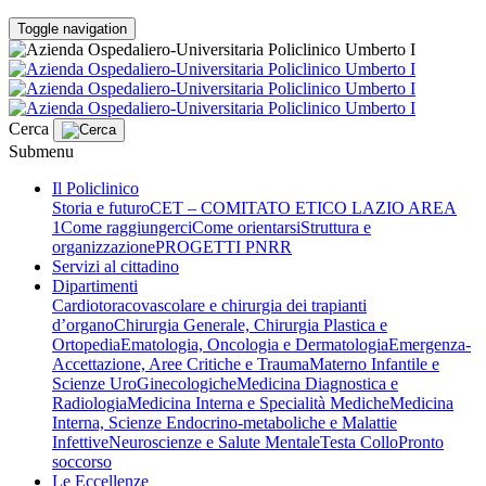
Toggle navigation
Cerca
Submenu
Il Policlinico
Storia e futuro
CET – COMITATO ETICO LAZIO AREA
1
Come raggiungerci
Come orientarsi
Struttura e
organizzazione
PROGETTI PNRR
Servizi al cittadino
Dipartimenti
Cardiotoracovascolare e chirurgia dei trapianti
d’organo
Chirurgia Generale, Chirurgia Plastica e
Ortopedia
Ematologia, Oncologia e Dermatologia
Emergenza-
Accettazione, Aree Critiche e Trauma
Materno Infantile e
Scienze UroGinecologiche
Medicina Diagnostica e
Radiologia
Medicina Interna e Specialità Mediche
Medicina
Interna, Scienze Endocrino-metaboliche e Malattie
Infettive
Neuroscienze e Salute Mentale
Testa Collo
Pronto
soccorso
Le Eccellenze