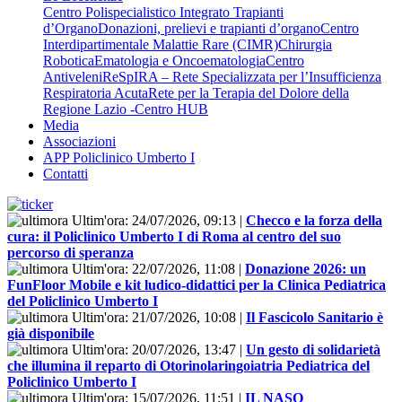
Centro Polispecialistico Integrato Trapianti
d’Organo
Donazioni, prelievi e trapianti d’organo
Centro
Interdipartimentale Malattie Rare (CIMR)
Chirurgia
Robotica
Ematologia e Oncoematologia
Centro
Antiveleni
ReSpIRA – Rete Specializzata per l’Insufficienza
Respiratoria Acuta
Rete per la Terapia del Dolore della
Regione Lazio -Centro HUB
Media
Associazioni
APP Policlinico Umberto I
Contatti
Ultim'ora:
24/07/2026, 09:13
|
Checco e la forza della
cura: il Policlinico Umberto I di Roma al centro del suo
percorso di speranza
Ultim'ora:
22/07/2026, 11:08
|
Donazione 2026: un
FunFloor Mobile e kit ludico-didattici per la Clinica Pediatrica
del Policlinico Umberto I
Ultim'ora:
21/07/2026, 10:08
|
Il Fascicolo Sanitario è
già disponibile
Ultim'ora:
20/07/2026, 13:47
|
Un gesto di solidarietà
che illumina il reparto di Otorinolaringoiatria Pediatrica del
Policlinico Umberto I
Ultim'ora:
15/07/2026, 11:51
|
IL NASO