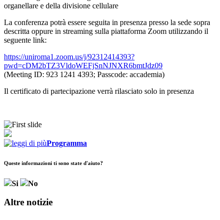
organellare e della divisione cellulare
La conferenza potrà essere seguita in presenza presso la sede sopra
descritta oppure in streaming sulla piattaforma Zoom utilizzando il
seguente link:
https://uniroma1.zoom.us/j/92312414393?
pwd=cDM2bTZ3VldoWEFjSnNJNXR6bmtJdz09
(Meeting ID: 923 1241 4393; Passcode: accademia)
Il certificato di partecipazione verrà rilasciato solo in presenza
Programma
Queste informazioni ti sono state d'aiuto?
Si
No
Altre notizie