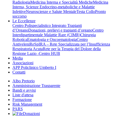
Radiologia
Medicina Interna e Specialità Mediche
Medicina
Interna, Scienze Endocrino-metaboliche e Malattie
Infettive
Neuroscienze e Salute Mentale
Testa Collo
Pronto
soccorso
Le Eccellenze
Centro Polispecialistico Integrato Trapianti
d’Organo
Donazioni, prelievi e trapianti d’organo
Centro
Interdipartimentale Malattie Rare (CIMR)
Chirurgia
Robotica
Ematologia e Oncoematologia
Centro
Antiveleni
ReSpIRA – Rete Specializzata per l’Insufficienza
Respiratoria Acuta
Rete per la Terapia del Dolore della
Regione Lazio -Centro HUB
Media
Associazioni
APP Policlinico Umberto I
Contatti
Albo Pretorio
Amministrazione Trasparente
Bandi e avvisi
Liste d'attesa
Formazione
Risk Management
PARS
Donazioni