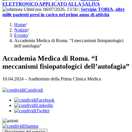
ELETTRONICO APPLICATO ALLA SALIVA
Ultim'ora:
06/07/2026, 13:50
|
Servizio TOBIA, oltre
mille pazienti presi in carico nel primo anno di attività
Home
/
Notizie
/
Evento
/
Accademia Medica di Roma. “I meccanismi fisiopatologici
dell’autofagia”
Accademia Medica di Roma. “I
meccanismi fisiopatologici dell’autofagia”
10.04.2024 – Auditorium della Prima Clinica Medica
Condividi
Facebook
Linkedin
Twitter
Stampa
Descrizione del servizio