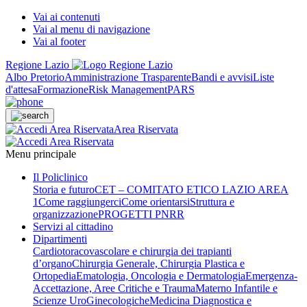
Vai ai contenuti
Vai al menu di navigazione
Vai al footer
Regione Lazio
Albo Pretorio
Amministrazione Trasparente
Bandi e avvisi
Liste
d'attesa
Formazione
Risk Management
PARS
Area Riservata
Menu principale
Il Policlinico
Storia e futuro
CET – COMITATO ETICO LAZIO AREA
1
Come raggiungerci
Come orientarsi
Struttura e
organizzazione
PROGETTI PNRR
Servizi al cittadino
Dipartimenti
Cardiotoracovascolare e chirurgia dei trapianti
d’organo
Chirurgia Generale, Chirurgia Plastica e
Ortopedia
Ematologia, Oncologia e Dermatologia
Emergenza-
Accettazione, Aree Critiche e Trauma
Materno Infantile e
Scienze UroGinecologiche
Medicina Diagnostica e