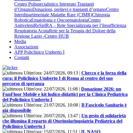
Centro Polispecialistico Integrato Trapianti
d’Organo
Donazioni, prelievi e trapianti d’organo
Centro
Interdipartimentale Malattie Rare (CIMR)
Chirurgia
Robotica
Ematologia e Oncoematologia
Centro
Antiveleni
ReSpIRA – Rete Specializzata per l’Insufficienza
Respiratoria Acuta
Rete per la Terapia del Dolore della
Regione Lazio -Centro HUB
Media
Associazioni
APP Policlinico Umberto I
Contatti
Ultim'ora:
24/07/2026, 09:13
|
Checco e la forza della
cura: il Policlinico Umberto I di Roma al centro del suo
percorso di speranza
Ultim'ora:
22/07/2026, 11:08
|
Donazione 2026: un
FunFloor Mobile e kit ludico-didattici per la Clinica Pediatrica
del Policlinico Umberto I
Ultim'ora:
21/07/2026, 10:08
|
Il Fascicolo Sanitario è
già disponibile
Ultim'ora:
20/07/2026, 13:47
|
Un gesto di solidarietà
che illumina il reparto di Otorinolaringoiatria Pediatrica del
Policlinico Umberto I
Ultim'ora:
15/07/2026, 11:51
|
IL NASO