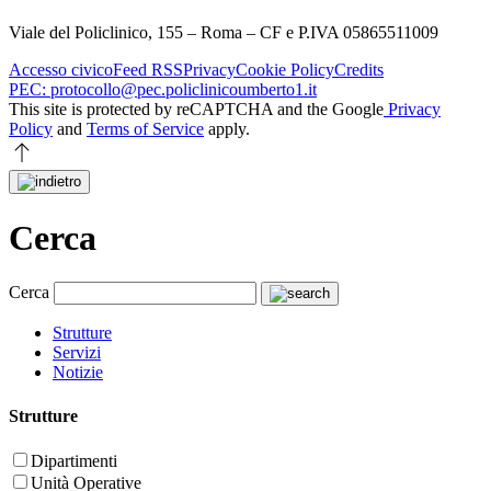
Viale del Policlinico, 155 – Roma – CF e P.IVA 05865511009
Accesso civico
Feed RSS
Privacy
Cookie Policy
Credits
PEC: protocollo@pec.policlinicoumberto1.it
This site is protected by reCAPTCHA and the Google
Privacy
Policy
and
Terms of Service
apply.
Cerca
Cerca
Strutture
Servizi
Notizie
Strutture
Dipartimenti
Unità Operative