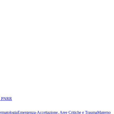
 PNRR
ermatologia
Emergenza-Accettazione, Aree Critiche e Trauma
Materno