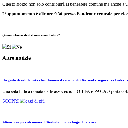
Questo sforzo non solo contribuirà al benessere comune ma anche a u
L’appuntamento è alle ore 9.30 presso l’androne centrale per rice
Queste informazioni ti sono state d'aiuto?
Si
No
Altre notizie
Un gesto di solidarietà che illumina il reparto di Otorinolaringoiatria Pediatr
Una sala ludica donata dalle associazioni OILFA e PACAO porta colore
SCOPRI
Attenzione piccoli umani: l’Ambulatorio si tinge di terrore!