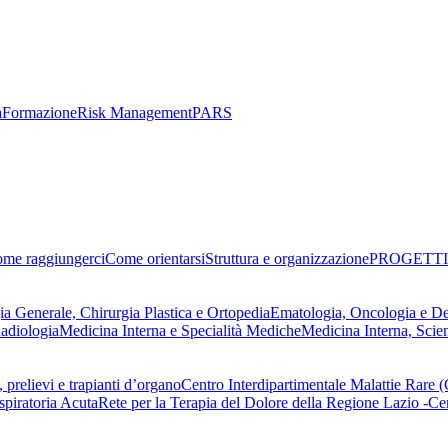
a
Formazione
Risk Management
PARS
me raggiungerci
Come orientarsi
Struttura e organizzazione
PROGETTI
ia Generale, Chirurgia Plastica e Ortopedia
Ematologia, Oncologia e D
adiologia
Medicina Interna e Specialità Mediche
Medicina Interna, Scie
 prelievi e trapianti d’organo
Centro Interdipartimentale Malattie Rare
spiratoria Acuta
Rete per la Terapia del Dolore della Regione Lazio -