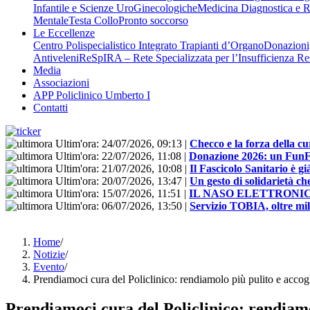
Infantile e Scienze UroGinecologiche
Medicina Diagnostica e R
Mentale
Testa Collo
Pronto soccorso
Le Eccellenze
Centro Polispecialistico Integrato Trapianti d’Organo
Donazioni,
Antiveleni
ReSpIRA – Rete Specializzata per l’Insufficienza Re
Media
Associazioni
APP Policlinico Umberto I
Contatti
Ultim'ora:
24/07/2026, 09:13
|
Checco e la forza della cu
Ultim'ora:
22/07/2026, 11:08
|
Donazione 2026: un FunFloo
Ultim'ora:
21/07/2026, 10:08
|
Il Fascicolo Sanitario è gi
Ultim'ora:
20/07/2026, 13:47
|
Un gesto di solidarietà ch
Ultim'ora:
15/07/2026, 11:51
|
IL NASO ELETTRONI
Ultim'ora:
06/07/2026, 13:50
|
Servizio TOBIA, oltre mill
Home
/
Notizie
/
Evento
/
Prendiamoci cura del Policlinico: rendiamolo più pulito e accogl
Prendiamoci cura del Policlinico: rendiamol