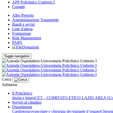
APP Policlinico Umberto I
Contatti
Albo Pretorio
Amministrazione Trasparente
Bandi e avvisi
Liste d'attesa
Formazione
Risk Management
PARS
Donazioni
Toggle navigation
Cerca
Submenu
Il Policlinico
Storia e futuro
CET – COMITATO ETICO LAZIO AREA 1
Co
Servizi al cittadino
Dipartimenti
Cardiotoracovascolare e chirurgia dei trapianti d’organo
Chirurg