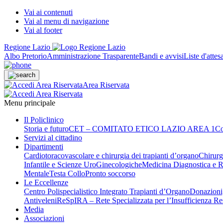
Vai ai contenuti
Vai al menu di navigazione
Vai al footer
Regione Lazio
Albo Pretorio
Amministrazione Trasparente
Bandi e avvisi
Liste d'attes
Area Riservata
Menu principale
Il Policlinico
Storia e futuro
CET – COMITATO ETICO LAZIO AREA 1
Co
Servizi al cittadino
Dipartimenti
Cardiotoracovascolare e chirurgia dei trapianti d’organo
Chirurg
Infantile e Scienze UroGinecologiche
Medicina Diagnostica e R
Mentale
Testa Collo
Pronto soccorso
Le Eccellenze
Centro Polispecialistico Integrato Trapianti d’Organo
Donazioni,
Antiveleni
ReSpIRA – Rete Specializzata per l’Insufficienza Re
Media
Associazioni