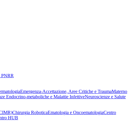
 PNRR
ermatologia
Emergenza-Accettazione, Aree Critiche e Trauma
Materno
nze Endocrino-metaboliche e Malattie Infettive
Neuroscienze e Salute
 (CIMR)
Chirurgia Robotica
Ematologia e Oncoematologia
Centro
Centro HUB