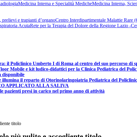
adiologia
Medicina Interna e Specialità Mediche
Medicina Interna, Scie
 prelievi e trapianti d’organo
Centro Interdipartimentale Malattie Rare
spiratoria Acuta
Rete per la Terapia del Dolore della Regione Lazio -
ra: il Policlinico Umberto I di Roma al centro del suo percorso di 
r Mobile e kit ludico-didattici per la Clinica Pediatrica del Poli
à disponibile
e illumina il reparto di Otorinolaringoiatria Pediatrica del Policlin
CO APPLICATO ALLA SALIVA
e pazienti presi in carico nel primo anno di attività
iente titolo
o più pulito e accogliente titolo