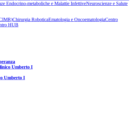
nze Endocrino-metaboliche e Malattie Infettive
Neuroscienze e Salute
 (CIMR)
Chirurgia Robotica
Ematologia e Oncoematologia
Centro
Centro HUB
speranza
clinico Umberto I
ico Umberto I