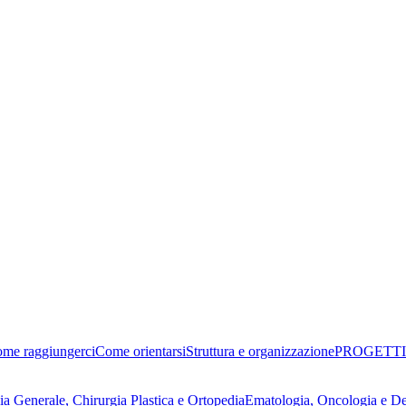
me raggiungerci
Come orientarsi
Struttura e organizzazione
PROGETTI
ia Generale, Chirurgia Plastica e Ortopedia
Ematologia, Oncologia e D