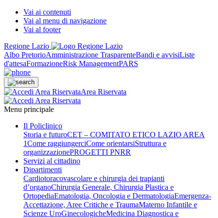
Vai ai contenuti
Vai al menu di navigazione
Vai al footer
Regione Lazio
Albo Pretorio
Amministrazione Trasparente
Bandi e avvisi
Liste
d'attesa
Formazione
Risk Management
PARS
Area Riservata
Menu principale
Il Policlinico
Storia e futuro
CET – COMITATO ETICO LAZIO AREA
1
Come raggiungerci
Come orientarsi
Struttura e
organizzazione
PROGETTI PNRR
Servizi al cittadino
Dipartimenti
Cardiotoracovascolare e chirurgia dei trapianti
d’organo
Chirurgia Generale, Chirurgia Plastica e
Ortopedia
Ematologia, Oncologia e Dermatologia
Emergenza-
Accettazione, Aree Critiche e Trauma
Materno Infantile e
Scienze UroGinecologiche
Medicina Diagnostica e