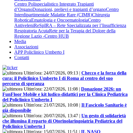
Centro Polispecialistico Integrato Trapianti
d’Organo
Donazioni, prelievi e trapianti d’organo
Centro
Interdipartimentale Malattie Rare (CIMR)
Chirurgia
Robotica
Ematologia e Oncoematologia
Centro
Antiveleni
ReSpIRA – Rete Specializzata per l’Insufficienza
Respiratoria Acuta
Rete per la Terapia del Dolore della
Regione Lazio -Centro HUB
Media
Associazioni
APP Policlinico Umberto I
Contatti
Ultim'ora:
24/07/2026, 09:13
|
Checco e la forza della
cura: il Policlinico Umberto I di Roma al centro del suo
percorso di speranza
Ultim'ora:
22/07/2026, 11:08
|
Donazione 2026: un
FunFloor Mobile e kit ludico-didattici per la Clinica Pediatrica
del Policlinico Umberto I
Ultim'ora:
21/07/2026, 10:08
|
Il Fascicolo Sanitario è
già disponibile
Ultim'ora:
20/07/2026, 13:47
|
Un gesto di solidarietà
che illumina il reparto di Otorinolaringoiatria Pediatrica del
Policlinico Umberto I
Ultim'ora:
15/07/2026, 11:51
|
IL NASO