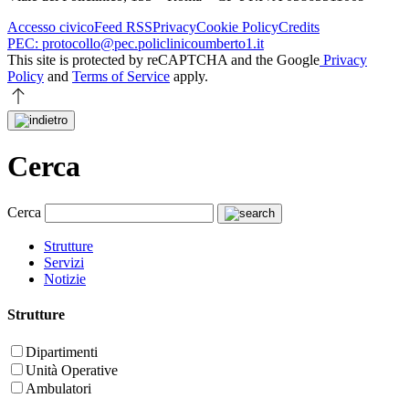
Accesso civico
Feed RSS
Privacy
Cookie Policy
Credits
PEC: protocollo@pec.policlinicoumberto1.it
This site is protected by reCAPTCHA and the Google
Privacy
Policy
and
Terms of Service
apply.
Cerca
Cerca
Strutture
Servizi
Notizie
Strutture
Dipartimenti
Unità Operative
Ambulatori