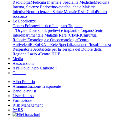
Radiologia
Medicina Interna e Specialità Mediche
Medicina
Interna, Scienze Endocrino-metaboliche e Malattie
Infettive
Neuroscienze e Salute Mentale
Testa Collo
Pronto
soccorso
Le Eccellenze
Centro Polispecialistico Integrato Trapianti
d’Organo
Donazioni, prelievi e trapianti d’organo
Centro
Interdipartimentale Malattie Rare (CIMR)
Chirurgia
Robotica
Ematologia e Oncoematologia
Centro
Antiveleni
ReSpIRA – Rete Specializzata per l’Insufficienza
Respiratoria Acuta
Rete per la Terapia del Dolore della
Regione Lazio -Centro HUB
Media
Associazioni
APP Policlinico Umberto I
Contatti
Albo Pretorio
Amministrazione Trasparente
Bandi e avvisi
Liste d'attesa
Formazione
Risk Management
PARS
Donazioni