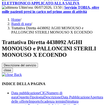
ELETTRONICO APPLICATO ALLA SALIVA
Ultim'ora:
06/07/2026, 13:50
|
Servizio TOBIA, oltre
mille pazienti presi in carico nel primo anno di attività
Home
/
Bandi di gara
/
Trattativa Diretta 4438092 AGHI MONOUSO e
PALLONCINI STERILI MONOUSO X ECOENDO
Trattativa Diretta 4438092 AGHI
MONOUSO e PALLONCINI STERILI
MONOUSO X ECOENDO
Descrizione del servizio
close
Back
INDICE DELLA PAGINA
Data pubblicazione
CIG
Numero di
gara
Oggetto
Tipologia
Descrizione
Data Pubblicazione
Apertura
delle offerte
Importo
Scadenza termini
Struttura