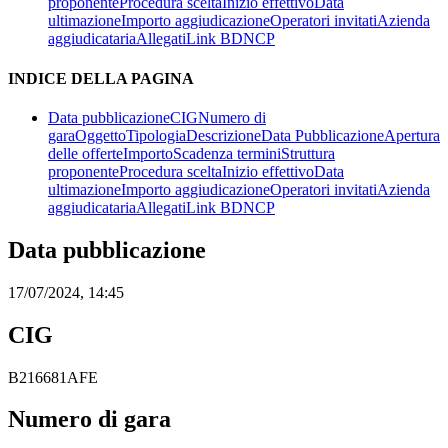
proponente
Procedura scelta
Inizio effettivo
Data
ultimazione
Importo aggiudicazione
Operatori invitati
Azienda
aggiudicataria
Allegati
Link BDNCP
INDICE DELLA PAGINA
Data pubblicazione
CIG
Numero di
gara
Oggetto
Tipologia
Descrizione
Data Pubblicazione
Apertura
delle offerte
Importo
Scadenza termini
Struttura
proponente
Procedura scelta
Inizio effettivo
Data
ultimazione
Importo aggiudicazione
Operatori invitati
Azienda
aggiudicataria
Allegati
Link BDNCP
Data pubblicazione
17/07/2024, 14:45
CIG
B216681AFE
Numero di gara