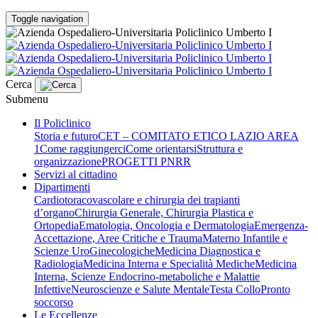
Toggle navigation
Cerca
Submenu
Il Policlinico
Storia e futuro
CET – COMITATO ETICO LAZIO AREA
1
Come raggiungerci
Come orientarsi
Struttura e
organizzazione
PROGETTI PNRR
Servizi al cittadino
Dipartimenti
Cardiotoracovascolare e chirurgia dei trapianti
d’organo
Chirurgia Generale, Chirurgia Plastica e
Ortopedia
Ematologia, Oncologia e Dermatologia
Emergenza-
Accettazione, Aree Critiche e Trauma
Materno Infantile e
Scienze UroGinecologiche
Medicina Diagnostica e
Radiologia
Medicina Interna e Specialità Mediche
Medicina
Interna, Scienze Endocrino-metaboliche e Malattie
Infettive
Neuroscienze e Salute Mentale
Testa Collo
Pronto
soccorso
Le Eccellenze