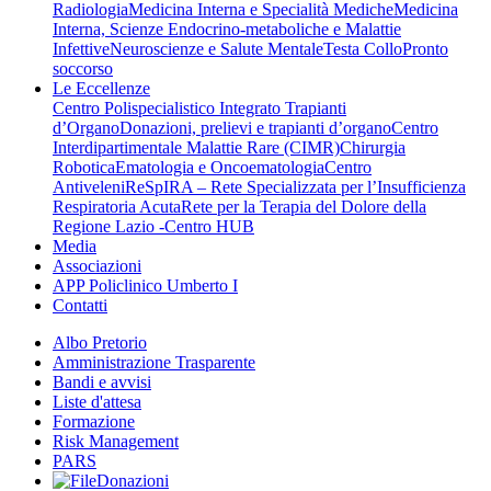
Radiologia
Medicina Interna e Specialità Mediche
Medicina
Interna, Scienze Endocrino-metaboliche e Malattie
Infettive
Neuroscienze e Salute Mentale
Testa Collo
Pronto
soccorso
Le Eccellenze
Centro Polispecialistico Integrato Trapianti
d’Organo
Donazioni, prelievi e trapianti d’organo
Centro
Interdipartimentale Malattie Rare (CIMR)
Chirurgia
Robotica
Ematologia e Oncoematologia
Centro
Antiveleni
ReSpIRA – Rete Specializzata per l’Insufficienza
Respiratoria Acuta
Rete per la Terapia del Dolore della
Regione Lazio -Centro HUB
Media
Associazioni
APP Policlinico Umberto I
Contatti
Albo Pretorio
Amministrazione Trasparente
Bandi e avvisi
Liste d'attesa
Formazione
Risk Management
PARS
Donazioni