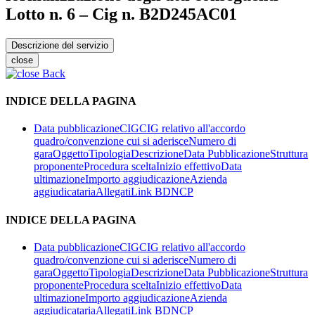
Lotto n. 6 – Cig n. B2D245AC01
Descrizione del servizio
close
Back
INDICE DELLA PAGINA
Data pubblicazione
CIG
CIG relativo all'accordo
quadro/convenzione cui si aderisce
Numero di
gara
Oggetto
Tipologia
Descrizione
Data Pubblicazione
Struttura
proponente
Procedura scelta
Inizio effettivo
Data
ultimazione
Importo aggiudicazione
Azienda
aggiudicataria
Allegati
Link BDNCP
INDICE DELLA PAGINA
Data pubblicazione
CIG
CIG relativo all'accordo
quadro/convenzione cui si aderisce
Numero di
gara
Oggetto
Tipologia
Descrizione
Data Pubblicazione
Struttura
proponente
Procedura scelta
Inizio effettivo
Data
ultimazione
Importo aggiudicazione
Azienda
aggiudicataria
Allegati
Link BDNCP