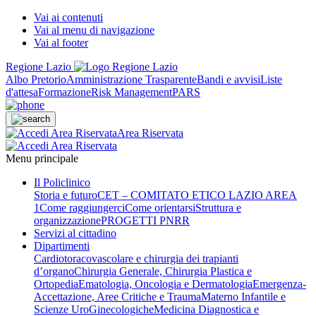
Vai ai contenuti
Vai al menu di navigazione
Vai al footer
Regione Lazio
Albo Pretorio
Amministrazione Trasparente
Bandi e avvisi
Liste
d'attesa
Formazione
Risk Management
PARS
Area Riservata
Menu principale
Il Policlinico
Storia e futuro
CET – COMITATO ETICO LAZIO AREA
1
Come raggiungerci
Come orientarsi
Struttura e
organizzazione
PROGETTI PNRR
Servizi al cittadino
Dipartimenti
Cardiotoracovascolare e chirurgia dei trapianti
d’organo
Chirurgia Generale, Chirurgia Plastica e
Ortopedia
Ematologia, Oncologia e Dermatologia
Emergenza-
Accettazione, Aree Critiche e Trauma
Materno Infantile e
Scienze UroGinecologiche
Medicina Diagnostica e