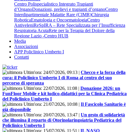
Centro Polispecialistico Integrato Trapianti
d’Organo
Donazioni, prelievi e trapianti d’organo
Centro
Interdipartimentale Malattie Rare (CIMR)
Chirurgia
Robotica
Ematologia e Oncoematologia
Centro
Antiveleni
ReSpIRA – Rete Specializzata per l’Insufficienza
Respiratoria Acuta
Rete per la Terapia del Dolore della
Regione Lazio -Centro HUB
Media
Associazioni
APP Policlinico Umberto I
Contatti
Ultim'ora:
24/07/2026, 09:13
|
Checco e la forza della
cura: il Policlinico Umberto I di Roma al centro del suo
percorso di speranza
Ultim'ora:
22/07/2026, 11:08
|
Donazione 2026: un
FunFloor Mobile e kit ludico-didattici per la Clinica Pediatrica
del Policlinico Umberto I
Ultim'ora:
21/07/2026, 10:08
|
Il Fascicolo Sanitario è
già disponibile
Ultim'ora:
20/07/2026, 13:47
|
Un gesto di solidarietà
che illumina il reparto di Otorinolaringoiatria Pediatrica del
Policlinico Umberto I
Ultim'ora:
15/07/2026, 11:51
|
IL NASO