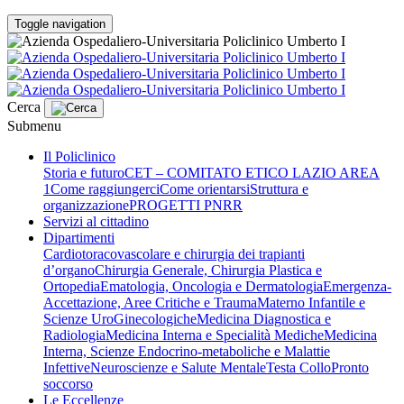
Toggle navigation
Cerca
Submenu
Il Policlinico
Storia e futuro
CET – COMITATO ETICO LAZIO AREA
1
Come raggiungerci
Come orientarsi
Struttura e
organizzazione
PROGETTI PNRR
Servizi al cittadino
Dipartimenti
Cardiotoracovascolare e chirurgia dei trapianti
d’organo
Chirurgia Generale, Chirurgia Plastica e
Ortopedia
Ematologia, Oncologia e Dermatologia
Emergenza-
Accettazione, Aree Critiche e Trauma
Materno Infantile e
Scienze UroGinecologiche
Medicina Diagnostica e
Radiologia
Medicina Interna e Specialità Mediche
Medicina
Interna, Scienze Endocrino-metaboliche e Malattie
Infettive
Neuroscienze e Salute Mentale
Testa Collo
Pronto
soccorso
Le Eccellenze