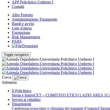
APP Policlinico Umberto I
Contatti
Albo Pretorio
Amministrazione Trasparente
Bandi e avvisi
Liste d'attesa
Formazione
Risk Management
PARS
Donazioni
Toggle navigation
Cerca
Submenu
Il Policlinico
Storia e futuro
CET – COMITATO ETICO LAZIO AREA 1
Co
Servizi al cittadino
Dipartimenti
Cardiotoracovascolare e chirurgia dei trapianti d’organo
Chirurg