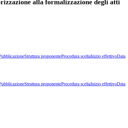
izzazione alla formalizzazione degli atti
Pubblicazione
Struttura proponente
Procedura scelta
Inizio effettivo
Data
Pubblicazione
Struttura proponente
Procedura scelta
Inizio effettivo
Data