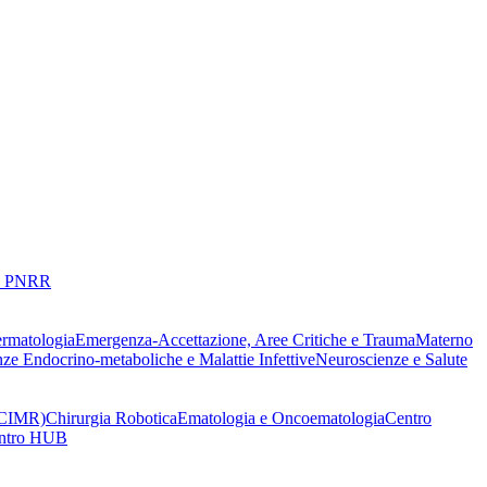
 PNRR
ermatologia
Emergenza-Accettazione, Aree Critiche e Trauma
Materno
nze Endocrino-metaboliche e Malattie Infettive
Neuroscienze e Salute
 (CIMR)
Chirurgia Robotica
Ematologia e Oncoematologia
Centro
Centro HUB