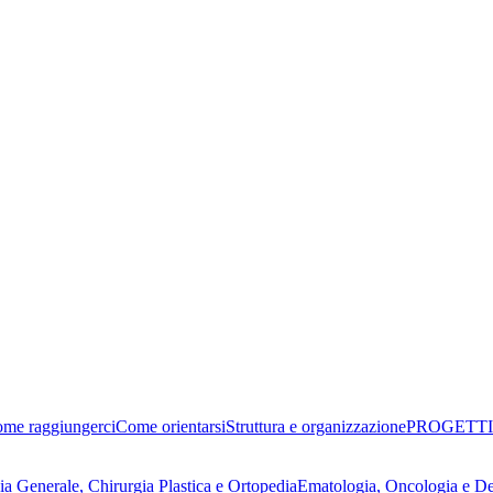
me raggiungerci
Come orientarsi
Struttura e organizzazione
PROGETTI
ia Generale, Chirurgia Plastica e Ortopedia
Ematologia, Oncologia e D