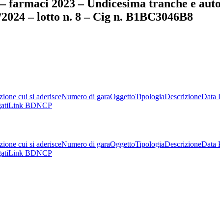
 – farmaci 2023 – Undicesima tranche e autor
/2024 – lotto n. 8 – Cig n. B1BC3046B8
ione cui si aderisce
Numero di gara
Oggetto
Tipologia
Descrizione
Data 
ati
Link BDNCP
ione cui si aderisce
Numero di gara
Oggetto
Tipologia
Descrizione
Data 
ati
Link BDNCP