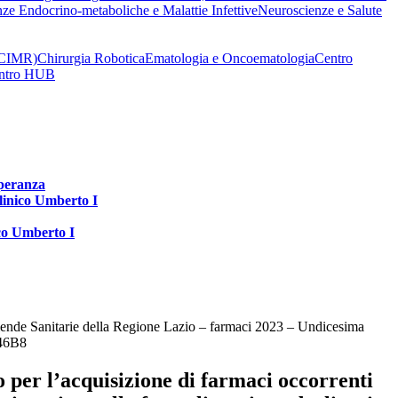
nze Endocrino-metaboliche e Malattie Infettive
Neuroscienze e Salute
 (CIMR)
Chirurgia Robotica
Ematologia e Oncoematologia
Centro
Centro HUB
speranza
clinico Umberto I
ico Umberto I
Aziende Sanitarie della Regione Lazio – farmaci 2023 – Undicesima
046B8
 per l’acquisizione di farmaci occorrenti