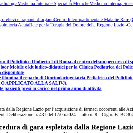
adiologia
Medicina Interna e Specialità Mediche
Medicina Interna, Scie
 prelievi e trapianti d’organo
Centro Interdipartimentale Malattie Rare
spiratoria Acuta
Rete per la Terapia del Dolore della Regione Lazio -
ra: il Policlinico Umberto I di Roma al centro del suo percorso di 
r Mobile e kit ludico-didattici per la Clinica Pediatrica del Poli
à disponibile
e illumina il reparto di Otorinolaringoiatria Pediatrica del Policlin
CO APPLICATO ALLA SALIVA
e pazienti presi in carico nel primo anno di attività
ata dalla Regione Lazio per l’acquisizione di farmaci occorrenti alle 
guenti-Deliberazione n. 431 del 17/05/2024 – lotto n. 8 – Cig n. B1BC3
edura di gara espletata dalla Regione Lazio