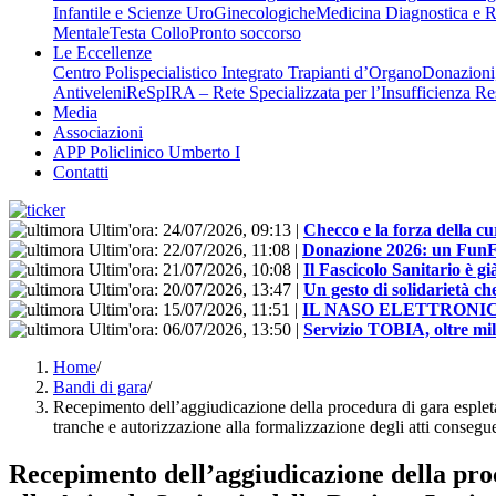
Infantile e Scienze UroGinecologiche
Medicina Diagnostica e R
Mentale
Testa Collo
Pronto soccorso
Le Eccellenze
Centro Polispecialistico Integrato Trapianti d’Organo
Donazioni,
Antiveleni
ReSpIRA – Rete Specializzata per l’Insufficienza Re
Media
Associazioni
APP Policlinico Umberto I
Contatti
Ultim'ora:
24/07/2026, 09:13
|
Checco e la forza della cu
Ultim'ora:
22/07/2026, 11:08
|
Donazione 2026: un FunFloo
Ultim'ora:
21/07/2026, 10:08
|
Il Fascicolo Sanitario è gi
Ultim'ora:
20/07/2026, 13:47
|
Un gesto di solidarietà ch
Ultim'ora:
15/07/2026, 11:51
|
IL NASO ELETTRONI
Ultim'ora:
06/07/2026, 13:50
|
Servizio TOBIA, oltre mill
Home
/
Bandi di gara
/
Recepimento dell’aggiudicazione della procedura di gara esplet
tranche e autorizzazione alla formalizzazione degli atti conse
Recepimento dell’aggiudicazione della proc