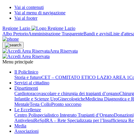
Vai ai contenuti
Vai al menu di navigazione
Vai al footer
Regione Lazio
Albo Pretorio
Amministrazione Trasparente
Bandi e avvisi
Liste d'attes
Area Riservata
Menu principale
Il Policlinico
Storia e futuro
CET – COMITATO ETICO LAZIO AREA 1
Co
Servizi al cittadino
Dipartimenti
Cardiotoracovascolare e chirurgia dei trapianti d’organo
Chirurg
Infantile e Scienze UroGinecologiche
Medicina Diagnostica e R
Mentale
Testa Collo
Pronto soccorso
Le Eccellenze
Centro Polispecialistico Integrato Trapianti d’Organo
Donazioni,
Antiveleni
ReSpIRA – Rete Specializzata per l’Insufficienza Re
Media
Associazioni