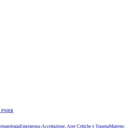
 PNRR
ermatologia
Emergenza-Accettazione, Aree Critiche e Trauma
Materno