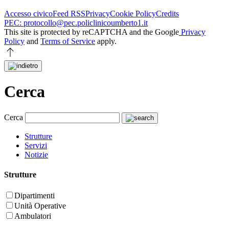
Accesso civico
Feed RSS
Privacy
Cookie Policy
Credits
PEC: protocollo@pec.policlinicoumberto1.it
This site is protected by reCAPTCHA and the Google
Privacy
Policy
and
Terms of Service
apply.
Cerca
Cerca
Strutture
Servizi
Notizie
Strutture
Dipartimenti
Unità Operative
Ambulatori