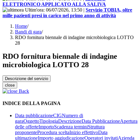
ELETTRONICO APPLICATO ALLA SALIVA
Ultim'ora:
06/07/2026, 13:50
|
Servizio TOBIA, oltre
mille pazienti presi in carico nel primo anno di attività
Home
/
Bandi di gara
/
RDO fornitura biennale di indagine microbiologica LOTTO
28
RDO fornitura biennale di indagine
microbiologica LOTTO 28
Descrizione del servizio
close
Back
INDICE DELLA PAGINA
Data pubblicazione
CIG
Numero di
gara
Oggetto
Tipologia
Descrizione
Data Pubblicazione
Apertura
delle offerte
Importo
Scadenza termini
Struttura
proponente
Procedura scelta
Inizio effettivo
Data
ultimazione
Importo aggiudicazione
Operatori invitati
Azienda