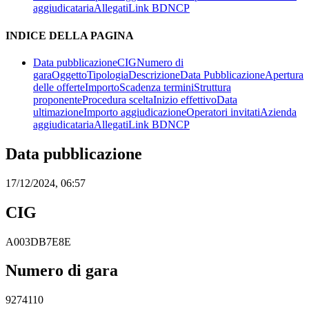
aggiudicataria
Allegati
Link BDNCP
INDICE DELLA PAGINA
Data pubblicazione
CIG
Numero di
gara
Oggetto
Tipologia
Descrizione
Data Pubblicazione
Apertura
delle offerte
Importo
Scadenza termini
Struttura
proponente
Procedura scelta
Inizio effettivo
Data
ultimazione
Importo aggiudicazione
Operatori invitati
Azienda
aggiudicataria
Allegati
Link BDNCP
Data pubblicazione
17/12/2024, 06:57
CIG
A003DB7E8E
Numero di gara
9274110