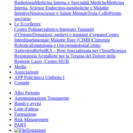
Radiologia
Medicina Interna e Specialità Mediche
Medicina
Interna, Scienze Endocrino-metaboliche e Malattie
Infettive
Neuroscienze e Salute Mentale
Testa Collo
Pronto
soccorso
Le Eccellenze
Centro Polispecialistico Integrato Trapianti
d’Organo
Donazioni, prelievi e trapianti d’organo
Centro
Interdipartimentale Malattie Rare (CIMR)
Chirurgia
Robotica
Ematologia e Oncoematologia
Centro
Antiveleni
ReSpIRA – Rete Specializzata per l’Insufficienza
Respiratoria Acuta
Rete per la Terapia del Dolore della
Regione Lazio -Centro HUB
Media
Associazioni
APP Policlinico Umberto I
Contatti
Albo Pretorio
Amministrazione Trasparente
Bandi e avvisi
Liste d'attesa
Formazione
Risk Management
PARS
Donazioni