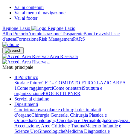
Vai ai contenuti
Vai al menu di navigazione
Vai al footer
Regione Lazio
Albo Pretorio
Amministrazione Trasparente
Bandi e avvisi
Liste
d'attesa
Formazione
Risk Management
PARS
Area Riservata
Menu principale
Il Policlinico
Storia e futuro
CET – COMITATO ETICO LAZIO AREA
1
Come raggiungerci
Come orientarsi
Struttura e
organizzazione
PROGETTI PNRR
Servizi al cittadino
Dipartimenti
Cardiotoracovascolare e chirurgia dei trapianti
d’organo
Chirurgia Generale, Chirurgia Plastica e
Ortopedia
Ematologia, Oncologia e Dermatologia
Emergenza-
Accettazione, Aree Critiche e Trauma
Materno Infantile e
Scienze UroGinecologiche
Medicina Diagnostica e