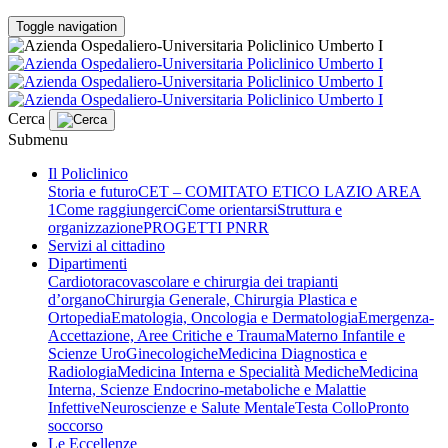
Toggle navigation
Cerca
Submenu
Il Policlinico
Storia e futuro
CET – COMITATO ETICO LAZIO AREA
1
Come raggiungerci
Come orientarsi
Struttura e
organizzazione
PROGETTI PNRR
Servizi al cittadino
Dipartimenti
Cardiotoracovascolare e chirurgia dei trapianti
d’organo
Chirurgia Generale, Chirurgia Plastica e
Ortopedia
Ematologia, Oncologia e Dermatologia
Emergenza-
Accettazione, Aree Critiche e Trauma
Materno Infantile e
Scienze UroGinecologiche
Medicina Diagnostica e
Radiologia
Medicina Interna e Specialità Mediche
Medicina
Interna, Scienze Endocrino-metaboliche e Malattie
Infettive
Neuroscienze e Salute Mentale
Testa Collo
Pronto
soccorso
Le Eccellenze