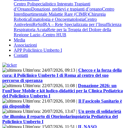
Centro Polispecialistico Integrato Trapianti
d’Organo
Donazioni, prelievi e trapianti d’organo
Centro
Interdipartimentale Malattie Rare (CIMR)
Chirurgia
Robotica
Ematologia e Oncoematologia
Centro
Antiveleni
ReSpIRA – Rete Specializzata per l’Insufficienza
Respiratoria Acuta
Rete per la Terapia del Dolore della
Regione Lazio -Centro HUB
Media
Associazioni
APP Policlinico Umberto I
Contatti
Ultim'ora:
24/07/2026, 09:13
|
Checco e la forza della
cura: il Policlinico Umberto I di Roma al centro del suo
percorso di speranza
Ultim'ora:
22/07/2026, 11:08
|
Donazione 2026: un
FunFloor Mobile e kit ludico-didattici per la Clinica Pediatrica
del Policlinico Umberto I
Ultim'ora:
21/07/2026, 10:08
|
Il Fascicolo Sanitario è
già disponibile
Ultim'ora:
20/07/2026, 13:47
|
Un gesto di solidarietà
che illumina il reparto di Otorinolaringoiatria Pediatrica del
Policlinico Umberto I
Ultim'ora:
15/07/2026, 11:51
|
IL NASO