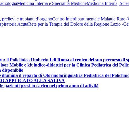
adiologia
Medicina Interna e Specialità Mediche
Medicina Interna, Scie
 prelievi e trapianti d’organo
Centro Interdipartimentale Malattie Rare
spiratoria Acuta
Rete per la Terapia del Dolore della Regione Lazio -
ra: il Policlinico Umberto I di Roma al centro del suo percorso di 
r Mobile e kit ludico-didattici per la Clinica Pediatrica del Poli
à disponibile
e illumina il reparto di Otorinolaringoiatria Pediatrica del Policlin
CO APPLICATO ALLA SALIVA
e pazienti presi in carico nel primo anno di attività