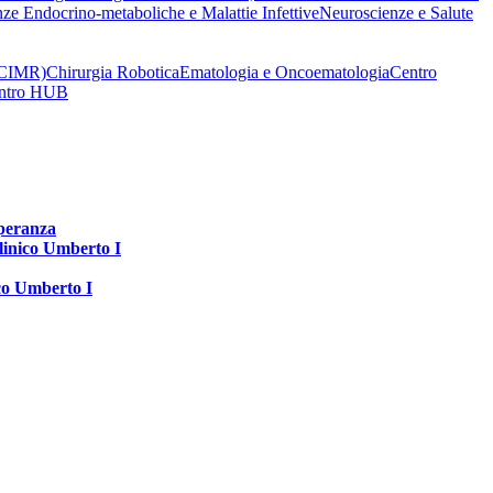
nze Endocrino-metaboliche e Malattie Infettive
Neuroscienze e Salute
 (CIMR)
Chirurgia Robotica
Ematologia e Oncoematologia
Centro
Centro HUB
speranza
clinico Umberto I
ico Umberto I