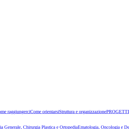
me raggiungerci
Come orientarsi
Struttura e organizzazione
PROGETTI
ia Generale, Chirurgia Plastica e Ortopedia
Ematologia, Oncologia e D