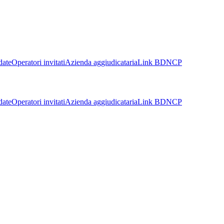
date
Operatori invitati
Azienda aggiudicataria
Link BDNCP
date
Operatori invitati
Azienda aggiudicataria
Link BDNCP