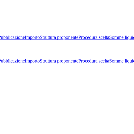
Pubblicazione
Importo
Struttura proponente
Procedura scelta
Somme liqui
Pubblicazione
Importo
Struttura proponente
Procedura scelta
Somme liqui