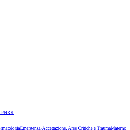
 PNRR
ermatologia
Emergenza-Accettazione, Aree Critiche e Trauma
Materno