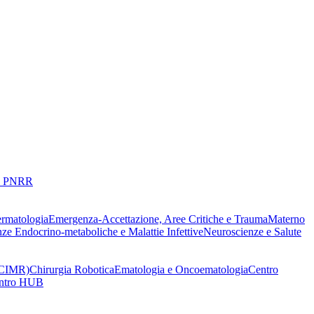
 PNRR
ermatologia
Emergenza-Accettazione, Aree Critiche e Trauma
Materno
nze Endocrino-metaboliche e Malattie Infettive
Neuroscienze e Salute
 (CIMR)
Chirurgia Robotica
Ematologia e Oncoematologia
Centro
Centro HUB