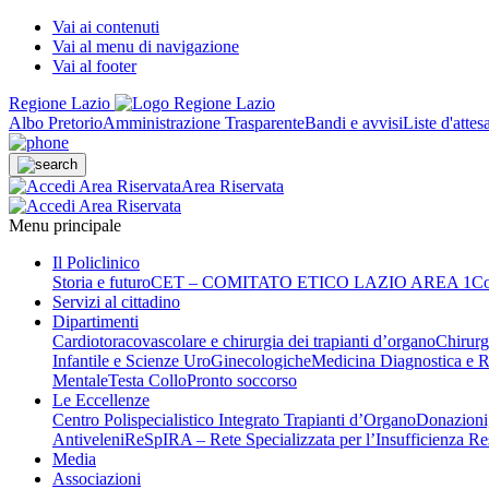
Vai ai contenuti
Vai al menu di navigazione
Vai al footer
Regione Lazio
Albo Pretorio
Amministrazione Trasparente
Bandi e avvisi
Liste d'attes
Area Riservata
Menu principale
Il Policlinico
Storia e futuro
CET – COMITATO ETICO LAZIO AREA 1
Co
Servizi al cittadino
Dipartimenti
Cardiotoracovascolare e chirurgia dei trapianti d’organo
Chirurg
Infantile e Scienze UroGinecologiche
Medicina Diagnostica e R
Mentale
Testa Collo
Pronto soccorso
Le Eccellenze
Centro Polispecialistico Integrato Trapianti d’Organo
Donazioni,
Antiveleni
ReSpIRA – Rete Specializzata per l’Insufficienza Re
Media
Associazioni