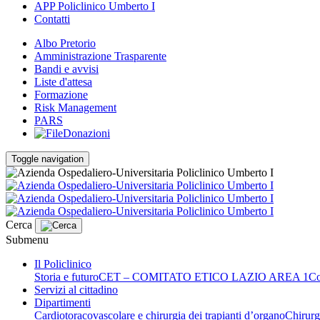
APP Policlinico Umberto I
Contatti
Albo Pretorio
Amministrazione Trasparente
Bandi e avvisi
Liste d'attesa
Formazione
Risk Management
PARS
Donazioni
Toggle navigation
Cerca
Submenu
Il Policlinico
Storia e futuro
CET – COMITATO ETICO LAZIO AREA 1
Co
Servizi al cittadino
Dipartimenti
Cardiotoracovascolare e chirurgia dei trapianti d’organo
Chirurg