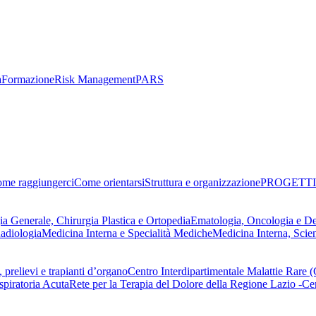
a
Formazione
Risk Management
PARS
me raggiungerci
Come orientarsi
Struttura e organizzazione
PROGETTI
ia Generale, Chirurgia Plastica e Ortopedia
Ematologia, Oncologia e D
adiologia
Medicina Interna e Specialità Mediche
Medicina Interna, Scie
 prelievi e trapianti d’organo
Centro Interdipartimentale Malattie Rare
spiratoria Acuta
Rete per la Terapia del Dolore della Regione Lazio -