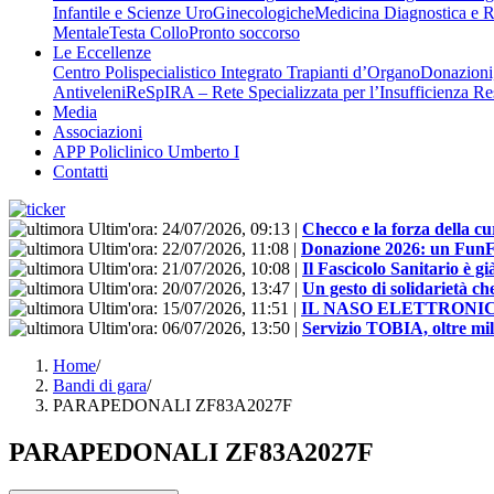
Infantile e Scienze UroGinecologiche
Medicina Diagnostica e R
Mentale
Testa Collo
Pronto soccorso
Le Eccellenze
Centro Polispecialistico Integrato Trapianti d’Organo
Donazioni,
Antiveleni
ReSpIRA – Rete Specializzata per l’Insufficienza Re
Media
Associazioni
APP Policlinico Umberto I
Contatti
Ultim'ora:
24/07/2026, 09:13
|
Checco e la forza della cu
Ultim'ora:
22/07/2026, 11:08
|
Donazione 2026: un FunFloo
Ultim'ora:
21/07/2026, 10:08
|
Il Fascicolo Sanitario è gi
Ultim'ora:
20/07/2026, 13:47
|
Un gesto di solidarietà ch
Ultim'ora:
15/07/2026, 11:51
|
IL NASO ELETTRONI
Ultim'ora:
06/07/2026, 13:50
|
Servizio TOBIA, oltre mill
Home
/
Bandi di gara
/
PARAPEDONALI ZF83A2027F
PARAPEDONALI ZF83A2027F