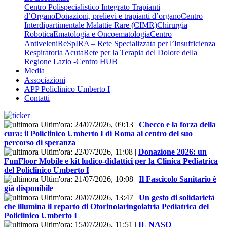
Centro Polispecialistico Integrato Trapianti
d’Organo
Donazioni, prelievi e trapianti d’organo
Centro
Interdipartimentale Malattie Rare (CIMR)
Chirurgia
Robotica
Ematologia e Oncoematologia
Centro
Antiveleni
ReSpIRA – Rete Specializzata per l’Insufficienza
Respiratoria Acuta
Rete per la Terapia del Dolore della
Regione Lazio -Centro HUB
Media
Associazioni
APP Policlinico Umberto I
Contatti
Ultim'ora:
24/07/2026, 09:13
|
Checco e la forza della
cura: il Policlinico Umberto I di Roma al centro del suo
percorso di speranza
Ultim'ora:
22/07/2026, 11:08
|
Donazione 2026: un
FunFloor Mobile e kit ludico-didattici per la Clinica Pediatrica
del Policlinico Umberto I
Ultim'ora:
21/07/2026, 10:08
|
Il Fascicolo Sanitario è
già disponibile
Ultim'ora:
20/07/2026, 13:47
|
Un gesto di solidarietà
che illumina il reparto di Otorinolaringoiatria Pediatrica del
Policlinico Umberto I
Ultim'ora:
15/07/2026, 11:51
|
IL NASO