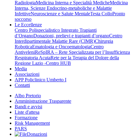
Radiologia
Medicina Interna e Specialità Mediche
Medicina
Interna, Scienze Endocrino-metaboliche e Malattie
Infettive
Neuroscienze e Salute Mentale
Testa Collo
Pronto
soccorso
Le Eccellenze
Centro Polispecialistico Integrato Trapianti
d’Organo
Donazioni, prelievi e trapianti d’organo
Centro
Interdipartimentale Malattie Rare (CIMR)
Chirurgia
Robotica
Ematologia e Oncoematologia
Centro
Antiveleni
ReSpIRA – Rete Specializzata per l’Insufficienza
Respiratoria Acuta
Rete per la Terapia del Dolore della
Regione Lazio -Centro HUB
Media
Associazioni
APP Policlinico Umberto I
Contatti
Albo Pretorio
Amministrazione Trasparente
Bandi e avvisi
Liste d'attesa
Formazione
Risk Management
PARS
Donazioni