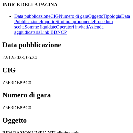
INDICE DELLA PAGINA
Data pubblicazione
CIG
Numero di gara
Oggetto
Tipologia
Data
Pubblicazione
Importo
Struttura proponente
Procedura
scelta
Somme liquidate
Operatori invitati
Azienda
aggiudicataria
Link BDNCP
Data pubblicazione
22/12/2023, 06:24
CIG
Z5E3DB8BC0
Numero di gara
Z5E3DB8BC0
Oggetto
RIPARAZIONI IMPIANTI eliminacode