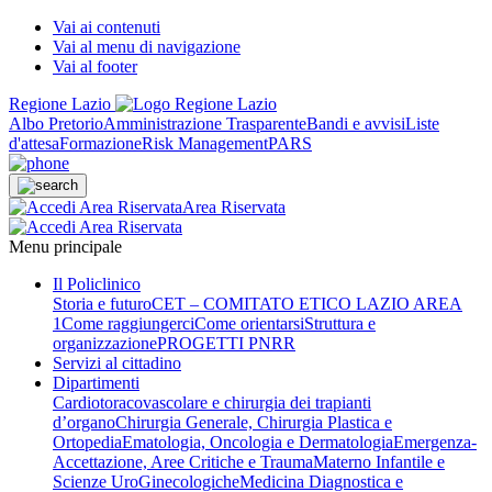
Vai ai contenuti
Vai al menu di navigazione
Vai al footer
Regione Lazio
Albo Pretorio
Amministrazione Trasparente
Bandi e avvisi
Liste
d'attesa
Formazione
Risk Management
PARS
Area Riservata
Menu principale
Il Policlinico
Storia e futuro
CET – COMITATO ETICO LAZIO AREA
1
Come raggiungerci
Come orientarsi
Struttura e
organizzazione
PROGETTI PNRR
Servizi al cittadino
Dipartimenti
Cardiotoracovascolare e chirurgia dei trapianti
d’organo
Chirurgia Generale, Chirurgia Plastica e
Ortopedia
Ematologia, Oncologia e Dermatologia
Emergenza-
Accettazione, Aree Critiche e Trauma
Materno Infantile e
Scienze UroGinecologiche
Medicina Diagnostica e