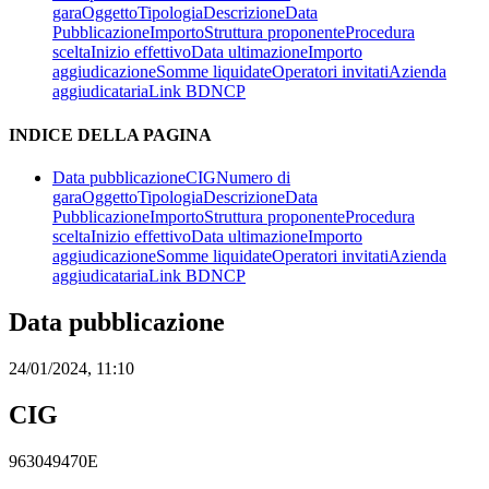
gara
Oggetto
Tipologia
Descrizione
Data
Pubblicazione
Importo
Struttura proponente
Procedura
scelta
Inizio effettivo
Data ultimazione
Importo
aggiudicazione
Somme liquidate
Operatori invitati
Azienda
aggiudicataria
Link BDNCP
INDICE DELLA PAGINA
Data pubblicazione
CIG
Numero di
gara
Oggetto
Tipologia
Descrizione
Data
Pubblicazione
Importo
Struttura proponente
Procedura
scelta
Inizio effettivo
Data ultimazione
Importo
aggiudicazione
Somme liquidate
Operatori invitati
Azienda
aggiudicataria
Link BDNCP
Data pubblicazione
24/01/2024, 11:10
CIG
963049470E