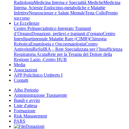
Radiologia
Medicina Interna e Specialità Mediche
Medicina
Interna, Scienze Endocrino-metaboliche e Malattie
Infettive
Neuroscienze e Salute Mentale
Testa Collo
Pronto
soccorso
Le Eccellenze
Centro Polispecialistico Integrato Trapianti
d’Organo
Donazioni, prelievi e trapianti d’organo
Centro
Interdipartimentale Malattie Rare (CIMR)
Chirurgia
Robotica
Ematologia e Oncoematologia
Centro
Antiveleni
ReSpIRA – Rete Specializzata per l’Insufficienza
Respiratoria Acuta
Rete per la Terapia del Dolore della
Regione Lazio -Centro HUB
Media
Associazioni
APP Policlinico Umberto I
Contatti
Albo Pretorio
Amministrazione Trasparente
Bandi e avvisi
Liste d'attesa
Formazione
Risk Management
PARS
Donazioni