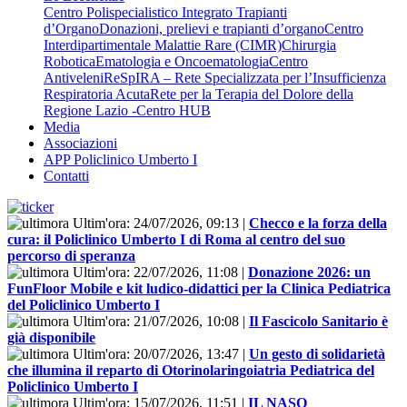
Centro Polispecialistico Integrato Trapianti
d’Organo
Donazioni, prelievi e trapianti d’organo
Centro
Interdipartimentale Malattie Rare (CIMR)
Chirurgia
Robotica
Ematologia e Oncoematologia
Centro
Antiveleni
ReSpIRA – Rete Specializzata per l’Insufficienza
Respiratoria Acuta
Rete per la Terapia del Dolore della
Regione Lazio -Centro HUB
Media
Associazioni
APP Policlinico Umberto I
Contatti
Ultim'ora:
24/07/2026, 09:13
|
Checco e la forza della
cura: il Policlinico Umberto I di Roma al centro del suo
percorso di speranza
Ultim'ora:
22/07/2026, 11:08
|
Donazione 2026: un
FunFloor Mobile e kit ludico-didattici per la Clinica Pediatrica
del Policlinico Umberto I
Ultim'ora:
21/07/2026, 10:08
|
Il Fascicolo Sanitario è
già disponibile
Ultim'ora:
20/07/2026, 13:47
|
Un gesto di solidarietà
che illumina il reparto di Otorinolaringoiatria Pediatrica del
Policlinico Umberto I
Ultim'ora:
15/07/2026, 11:51
|
IL NASO