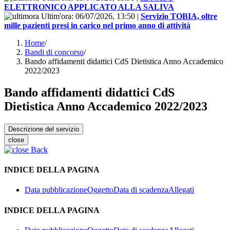
ELETTRONICO APPLICATO ALLA SALIVA
Ultim'ora:
06/07/2026, 13:50
|
Servizio TOBIA, oltre
mille pazienti presi in carico nel primo anno di attività
Home
/
Bandi di concorso
/
Bando affidamenti didattici CdS Dietistica Anno Accademico
2022/2023
Bando affidamenti didattici CdS
Dietistica Anno Accademico 2022/2023
Descrizione del servizio
close
Back
INDICE DELLA PAGINA
Data pubblicazione
Oggetto
Data di scadenza
Allegati
INDICE DELLA PAGINA