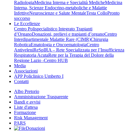
Radiologia
Medicina Interna e Specialità Mediche
Medicina
Interna, Scienze Endocrino-metaboliche e Malattie
Infettive
Neuroscienze e Salute Mentale
Testa Collo
Pronto
soccorso
Le Eccellenze
Centro Polispecialistico Integrato Trapianti
d’Organo
Donazioni, prelievi e trapianti d’organo
Centro
Interdipartimentale Malattie Rare (CIMR)
Chirurgia
Robotica
Ematologia e Oncoematologia
Centro
Antiveleni
ReSpIRA – Rete Specializzata per l’Insufficienza
Respiratoria Acuta
Rete per la Terapia del Dolore della
Regione Lazio -Centro HUB
Media
Associazioni
APP Policlinico Umberto I
Contatti
Albo Pretorio
Amministrazione Trasparente
Bandi e avvisi
Liste d'attesa
Formazione
Risk Management
PARS
Donazioni