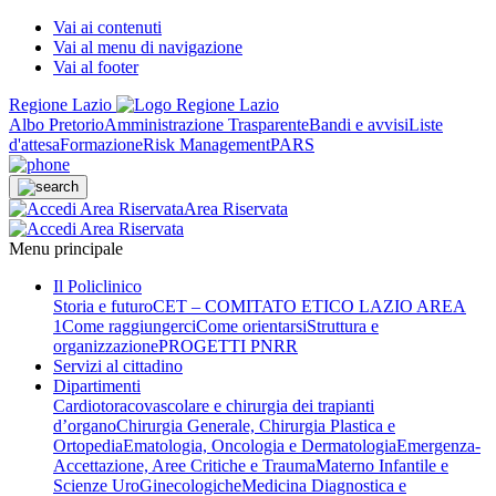
Vai ai contenuti
Vai al menu di navigazione
Vai al footer
Regione Lazio
Albo Pretorio
Amministrazione Trasparente
Bandi e avvisi
Liste
d'attesa
Formazione
Risk Management
PARS
Area Riservata
Menu principale
Il Policlinico
Storia e futuro
CET – COMITATO ETICO LAZIO AREA
1
Come raggiungerci
Come orientarsi
Struttura e
organizzazione
PROGETTI PNRR
Servizi al cittadino
Dipartimenti
Cardiotoracovascolare e chirurgia dei trapianti
d’organo
Chirurgia Generale, Chirurgia Plastica e
Ortopedia
Ematologia, Oncologia e Dermatologia
Emergenza-
Accettazione, Aree Critiche e Trauma
Materno Infantile e
Scienze UroGinecologiche
Medicina Diagnostica e