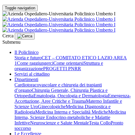
Toggle navigation
Cerca
Submenu
Il Policlinico
Storia e futuro
CET – COMITATO ETICO LAZIO AREA
1
Come raggiungerci
Come orientarsi
Struttura e
organizzazione
PROGETTI PNRR
Servizi al cittadino
Dipartimenti
Cardiotoracovascolare e chirurgia dei trapianti
d’organo
Chirurgia Generale, Chirurgia Plastica e
Ortopedia
Ematologia, Oncologia e Dermatologia
Emergenza-
Accettazione, Aree Critiche e Trauma
Materno Infantile e
Scienze UroGinecologiche
Medicina Diagnostica e
Radiologia
Medicina Interna e Specialità Mediche
Medicina
Interna, Scienze Endocrino-metaboliche e Malattie
Infettive
Neuroscienze e Salute Mentale
Testa Collo
Pronto
soccorso
Le Eccellenze