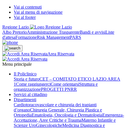
Vai ai contenuti
Vai al menu di navigazione
Vai al footer
Regione Lazio
Albo Pretorio
Amministrazione Trasparente
Bandi e avvisi
Liste
d'attesa
Formazione
Risk Management
PARS
Area Riservata
Menu principale
Il Policlinico
Storia e futuro
CET – COMITATO ETICO LAZIO AREA
1
Come raggiungerci
Come orientarsi
Struttura e
organizzazione
PROGETTI PNRR
Servizi al cittadino
Dipartimenti
Cardiotoracovascolare e chirurgia dei trapianti
d’organo
Chirurgia Generale, Chirurgia Plastica e
Ortopedia
Ematologia, Oncologia e Dermatologia
Emergenza-
Accettazione, Aree Critiche e Trauma
Materno Infantile e
Scienze UroGinecologiche
Medicina Diagnostica e