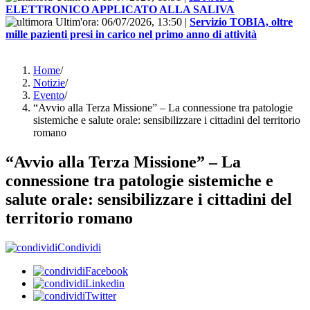
ELETTRONICO APPLICATO ALLA SALIVA
Ultim'ora:
06/07/2026, 13:50
|
Servizio TOBIA, oltre
mille pazienti presi in carico nel primo anno di attività
Home
/
Notizie
/
Evento
/
“Avvio alla Terza Missione” – La connessione tra patologie
sistemiche e salute orale: sensibilizzare i cittadini del territorio
romano
“Avvio alla Terza Missione” – La
connessione tra patologie sistemiche e
salute orale: sensibilizzare i cittadini del
territorio romano
Condividi
Facebook
Linkedin
Twitter