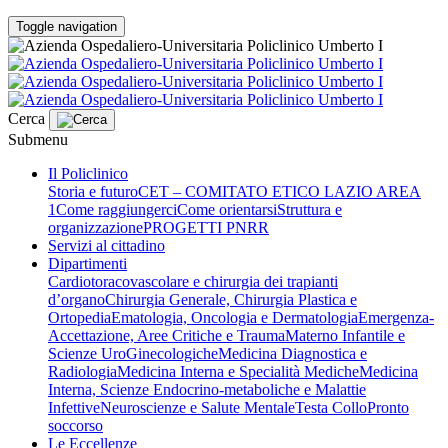
Toggle navigation
Cerca
Submenu
Il Policlinico
Storia e futuro
CET – COMITATO ETICO LAZIO AREA
1
Come raggiungerci
Come orientarsi
Struttura e
organizzazione
PROGETTI PNRR
Servizi al cittadino
Dipartimenti
Cardiotoracovascolare e chirurgia dei trapianti
d’organo
Chirurgia Generale, Chirurgia Plastica e
Ortopedia
Ematologia, Oncologia e Dermatologia
Emergenza-
Accettazione, Aree Critiche e Trauma
Materno Infantile e
Scienze UroGinecologiche
Medicina Diagnostica e
Radiologia
Medicina Interna e Specialità Mediche
Medicina
Interna, Scienze Endocrino-metaboliche e Malattie
Infettive
Neuroscienze e Salute Mentale
Testa Collo
Pronto
soccorso
Le Eccellenze