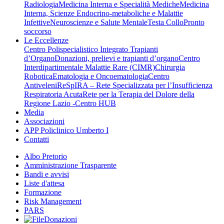
Radiologia
Medicina Interna e Specialità Mediche
Medicina
Interna, Scienze Endocrino-metaboliche e Malattie
Infettive
Neuroscienze e Salute Mentale
Testa Collo
Pronto
soccorso
Le Eccellenze
Centro Polispecialistico Integrato Trapianti
d’Organo
Donazioni, prelievi e trapianti d’organo
Centro
Interdipartimentale Malattie Rare (CIMR)
Chirurgia
Robotica
Ematologia e Oncoematologia
Centro
Antiveleni
ReSpIRA – Rete Specializzata per l’Insufficienza
Respiratoria Acuta
Rete per la Terapia del Dolore della
Regione Lazio -Centro HUB
Media
Associazioni
APP Policlinico Umberto I
Contatti
Albo Pretorio
Amministrazione Trasparente
Bandi e avvisi
Liste d'attesa
Formazione
Risk Management
PARS
Donazioni