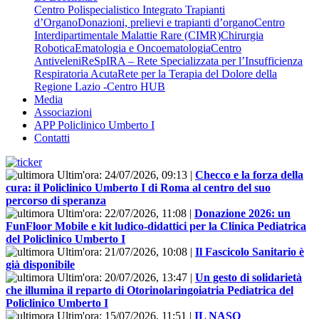
Centro Polispecialistico Integrato Trapianti
d’Organo
Donazioni, prelievi e trapianti d’organo
Centro
Interdipartimentale Malattie Rare (CIMR)
Chirurgia
Robotica
Ematologia e Oncoematologia
Centro
Antiveleni
ReSpIRA – Rete Specializzata per l’Insufficienza
Respiratoria Acuta
Rete per la Terapia del Dolore della
Regione Lazio -Centro HUB
Media
Associazioni
APP Policlinico Umberto I
Contatti
Ultim'ora:
24/07/2026, 09:13
|
Checco e la forza della
cura: il Policlinico Umberto I di Roma al centro del suo
percorso di speranza
Ultim'ora:
22/07/2026, 11:08
|
Donazione 2026: un
FunFloor Mobile e kit ludico-didattici per la Clinica Pediatrica
del Policlinico Umberto I
Ultim'ora:
21/07/2026, 10:08
|
Il Fascicolo Sanitario è
già disponibile
Ultim'ora:
20/07/2026, 13:47
|
Un gesto di solidarietà
che illumina il reparto di Otorinolaringoiatria Pediatrica del
Policlinico Umberto I
Ultim'ora:
15/07/2026, 11:51
|
IL NASO