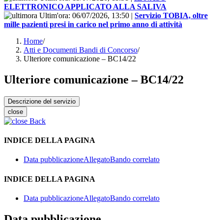
ELETTRONICO APPLICATO ALLA SALIVA
Ultim'ora:
06/07/2026, 13:50
|
Servizio TOBIA, oltre
mille pazienti presi in carico nel primo anno di attività
Home
/
Atti e Documenti Bandi di Concorso
/
Ulteriore comunicazione – BC14/22
Ulteriore comunicazione – BC14/22
Descrizione del servizio
close
Back
INDICE DELLA PAGINA
Data pubblicazione
Allegato
Bando correlato
INDICE DELLA PAGINA
Data pubblicazione
Allegato
Bando correlato
Data pubblicazione