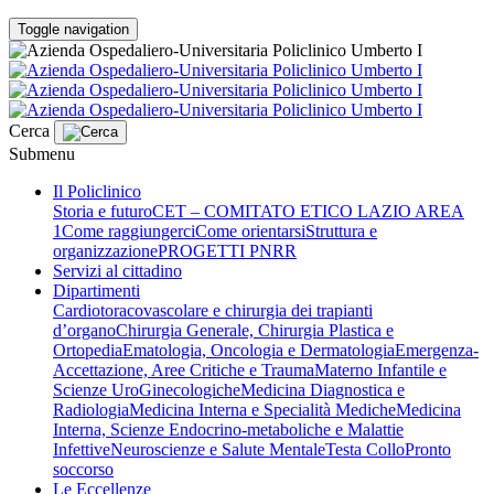
Toggle navigation
Cerca
Submenu
Il Policlinico
Storia e futuro
CET – COMITATO ETICO LAZIO AREA
1
Come raggiungerci
Come orientarsi
Struttura e
organizzazione
PROGETTI PNRR
Servizi al cittadino
Dipartimenti
Cardiotoracovascolare e chirurgia dei trapianti
d’organo
Chirurgia Generale, Chirurgia Plastica e
Ortopedia
Ematologia, Oncologia e Dermatologia
Emergenza-
Accettazione, Aree Critiche e Trauma
Materno Infantile e
Scienze UroGinecologiche
Medicina Diagnostica e
Radiologia
Medicina Interna e Specialità Mediche
Medicina
Interna, Scienze Endocrino-metaboliche e Malattie
Infettive
Neuroscienze e Salute Mentale
Testa Collo
Pronto
soccorso
Le Eccellenze