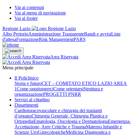
Vai ai contenuti
Vai al menu di navigazione
Vai al footer
Regione Lazio
Albo Pretorio
Amministrazione Trasparente
Bandi e avvisi
Liste
d'attesa
Formazione
Risk Management
PARS
Area Riservata
Menu principale
Il Policlinico
Storia e futuro
CET – COMITATO ETICO LAZIO AREA
1
Come raggiungerci
Come orientarsi
Struttura e
organizzazione
PROGETTI PNRR
Servizi al cittadino
Dipartimenti
Cardiotoracovascolare e chirurgia dei trapianti
d’organo
Chirurgia Generale, Chirurgia Plastica e
Ortopedia
Ematologia, Oncologia e Dermatologia
Emergenza-
Accettazione, Aree Critiche e Trauma
Materno Infantile e
Scienze UroGinecologiche
Medicina Diagnostica e