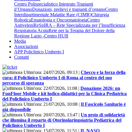
Centro Polispecialistico Integrato Trapianti
d’Organo
Donazioni, prelievi e trapianti d’organo
Centro
Interdipartimentale Malattie Rare (CIMR)
Chirurgia
Robotica
Ematologia e Oncoematologia
Centro
Antiveleni
ReSpIRA – Rete Specializzata per l’Insufficienza
Respiratoria Acuta
Rete per la Terapia del Dolore della
Regione Lazio -Centro HUB
Media
Associazioni
APP Policlinico Umberto I
Contatti
Ultim'ora:
24/07/2026, 09:13
|
Checco e la forza della
cura: il Policlinico Umberto I di Roma al centro del suo
percorso di speranza
Ultim'ora:
22/07/2026, 11:08
|
Donazione 2026: un
FunFloor Mobile e kit ludico-didattici per la Clinica Pediatrica
del Policlinico Umberto I
Ultim'ora:
21/07/2026, 10:08
|
Il Fascicolo Sanitario è
già disponibile
Ultim'ora:
20/07/2026, 13:47
|
Un gesto di solidarietà
che illumina il reparto di Otorinolaringoiatria Pediatrica del
Policlinico Umberto I
Ultim'ora:
15/07/2026, 11:51
|
IL NASO