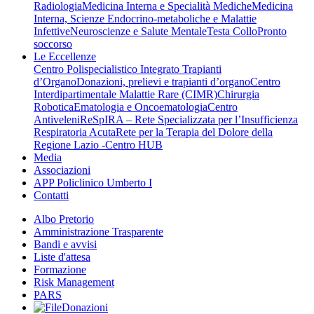
Radiologia
Medicina Interna e Specialità Mediche
Medicina
Interna, Scienze Endocrino-metaboliche e Malattie
Infettive
Neuroscienze e Salute Mentale
Testa Collo
Pronto
soccorso
Le Eccellenze
Centro Polispecialistico Integrato Trapianti
d’Organo
Donazioni, prelievi e trapianti d’organo
Centro
Interdipartimentale Malattie Rare (CIMR)
Chirurgia
Robotica
Ematologia e Oncoematologia
Centro
Antiveleni
ReSpIRA – Rete Specializzata per l’Insufficienza
Respiratoria Acuta
Rete per la Terapia del Dolore della
Regione Lazio -Centro HUB
Media
Associazioni
APP Policlinico Umberto I
Contatti
Albo Pretorio
Amministrazione Trasparente
Bandi e avvisi
Liste d'attesa
Formazione
Risk Management
PARS
Donazioni