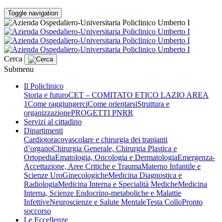
Toggle navigation
Cerca
Submenu
Il Policlinico
Storia e futuro
CET – COMITATO ETICO LAZIO AREA
1
Come raggiungerci
Come orientarsi
Struttura e
organizzazione
PROGETTI PNRR
Servizi al cittadino
Dipartimenti
Cardiotoracovascolare e chirurgia dei trapianti
d’organo
Chirurgia Generale, Chirurgia Plastica e
Ortopedia
Ematologia, Oncologia e Dermatologia
Emergenza-
Accettazione, Aree Critiche e Trauma
Materno Infantile e
Scienze UroGinecologiche
Medicina Diagnostica e
Radiologia
Medicina Interna e Specialità Mediche
Medicina
Interna, Scienze Endocrino-metaboliche e Malattie
Infettive
Neuroscienze e Salute Mentale
Testa Collo
Pronto
soccorso
Le Eccellenze