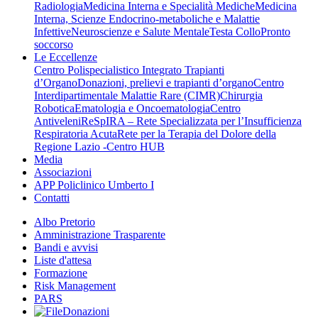
Radiologia
Medicina Interna e Specialità Mediche
Medicina
Interna, Scienze Endocrino-metaboliche e Malattie
Infettive
Neuroscienze e Salute Mentale
Testa Collo
Pronto
soccorso
Le Eccellenze
Centro Polispecialistico Integrato Trapianti
d’Organo
Donazioni, prelievi e trapianti d’organo
Centro
Interdipartimentale Malattie Rare (CIMR)
Chirurgia
Robotica
Ematologia e Oncoematologia
Centro
Antiveleni
ReSpIRA – Rete Specializzata per l’Insufficienza
Respiratoria Acuta
Rete per la Terapia del Dolore della
Regione Lazio -Centro HUB
Media
Associazioni
APP Policlinico Umberto I
Contatti
Albo Pretorio
Amministrazione Trasparente
Bandi e avvisi
Liste d'attesa
Formazione
Risk Management
PARS
Donazioni