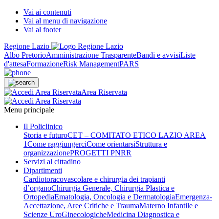
Vai ai contenuti
Vai al menu di navigazione
Vai al footer
Regione Lazio
Albo Pretorio
Amministrazione Trasparente
Bandi e avvisi
Liste
d'attesa
Formazione
Risk Management
PARS
Area Riservata
Menu principale
Il Policlinico
Storia e futuro
CET – COMITATO ETICO LAZIO AREA
1
Come raggiungerci
Come orientarsi
Struttura e
organizzazione
PROGETTI PNRR
Servizi al cittadino
Dipartimenti
Cardiotoracovascolare e chirurgia dei trapianti
d’organo
Chirurgia Generale, Chirurgia Plastica e
Ortopedia
Ematologia, Oncologia e Dermatologia
Emergenza-
Accettazione, Aree Critiche e Trauma
Materno Infantile e
Scienze UroGinecologiche
Medicina Diagnostica e