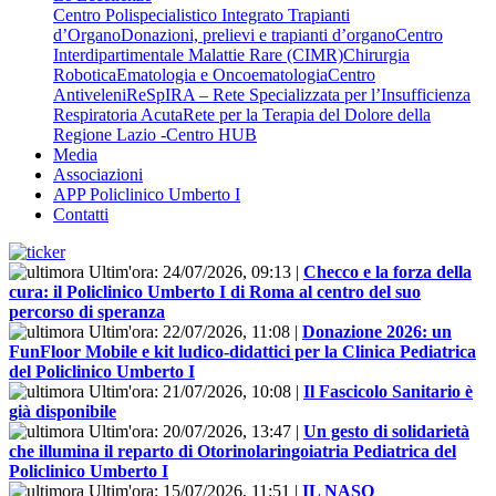
Centro Polispecialistico Integrato Trapianti
d’Organo
Donazioni, prelievi e trapianti d’organo
Centro
Interdipartimentale Malattie Rare (CIMR)
Chirurgia
Robotica
Ematologia e Oncoematologia
Centro
Antiveleni
ReSpIRA – Rete Specializzata per l’Insufficienza
Respiratoria Acuta
Rete per la Terapia del Dolore della
Regione Lazio -Centro HUB
Media
Associazioni
APP Policlinico Umberto I
Contatti
Ultim'ora:
24/07/2026, 09:13
|
Checco e la forza della
cura: il Policlinico Umberto I di Roma al centro del suo
percorso di speranza
Ultim'ora:
22/07/2026, 11:08
|
Donazione 2026: un
FunFloor Mobile e kit ludico-didattici per la Clinica Pediatrica
del Policlinico Umberto I
Ultim'ora:
21/07/2026, 10:08
|
Il Fascicolo Sanitario è
già disponibile
Ultim'ora:
20/07/2026, 13:47
|
Un gesto di solidarietà
che illumina il reparto di Otorinolaringoiatria Pediatrica del
Policlinico Umberto I
Ultim'ora:
15/07/2026, 11:51
|
IL NASO