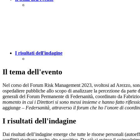
I risultati dell'indagine
Il tema dell'evento
Nel corso del Forum Risk Management 2023, svoltosi ad Arezzo, sono stat
ospedaliere pubbliche allo scopo di analizzare la percezione da parte de
generali del Forum Permanente di Federsanità, coordinato da Fabrizio
momento in cui i Direttori si sono messi insieme e hanno fatto riflessi
aggiunge
–
Federsanità, attraverso il forum che ho l’onore di coordinar
I risultati dell'indagine
Dai risultati dell’indagine emerge che tutte le risorse personali (autoeff
conflitti) risultano molto alte e positive. Da ciò si evince il coinvolg