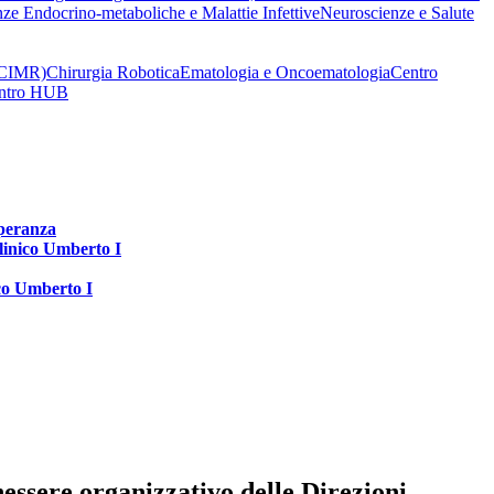
nze Endocrino-metaboliche e Malattie Infettive
Neuroscienze e Salute
 (CIMR)
Chirurgia Robotica
Ematologia e Oncoematologia
Centro
Centro HUB
speranza
clinico Umberto I
ico Umberto I
ssere organizzativo delle Direzioni