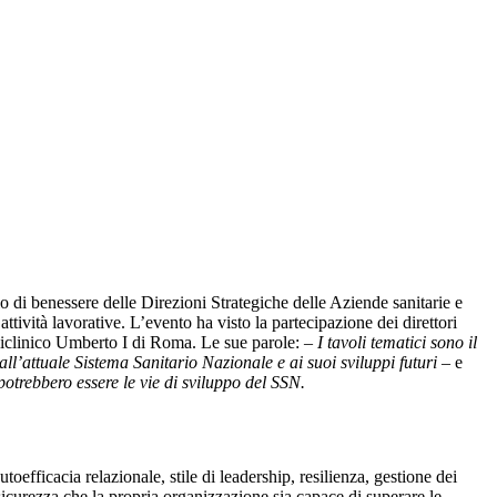
o di benessere delle Direzioni Strategiche delle Aziende sanitarie e
tività lavorative. L’evento ha visto la partecipazione dei direttori
liclinico Umberto I di Roma. Le sue parole: –
I tavoli tematici sono il
all’attuale Sistema Sanitario Nazionale e ai suoi sviluppi futuri –
e
 potrebbero essere le vie di sviluppo del SSN.
toefficacia relazionale, stile di leadership, resilienza, gestione dei
 sicurezza che la propria organizzazione sia capace di superare le