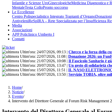
Infantile e Scienze UroGinecologiche
Medicina Diagnostica e R
Mentale
Testa Collo
Pronto soccorso
Le Eccellenze
Centro Polispecialistico Integrato Trapianti d’Organo
Donazioni,
Antiveleni
ReSpIRA – Rete Specializzata per l’Insufficienza Re
Media
Associazioni
APP Policlinico Umberto I
Contatti
Ultim'ora:
24/07/2026, 09:13
|
Checco e la forza della cu
Ultim'ora:
22/07/2026, 11:08
|
Donazione 2026: un FunFloo
Ultim'ora:
21/07/2026, 10:08
|
Il Fascicolo Sanitario è gi
Ultim'ora:
20/07/2026, 13:47
|
Un gesto di solidarietà ch
Ultim'ora:
15/07/2026, 11:51
|
IL NASO ELETTRONI
Ultim'ora:
06/07/2026, 13:50
|
Servizio TOBIA, oltre mill
Home
/
Notizie
/
Evento
/
Intervento del Direttore Generale al Forum Risk Management 20
Intervento del Direttore Generale al Foru