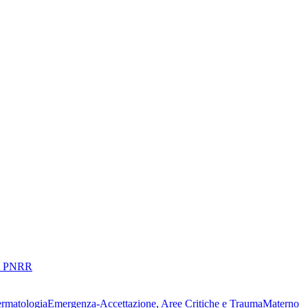
 PNRR
ermatologia
Emergenza-Accettazione, Aree Critiche e Trauma
Materno