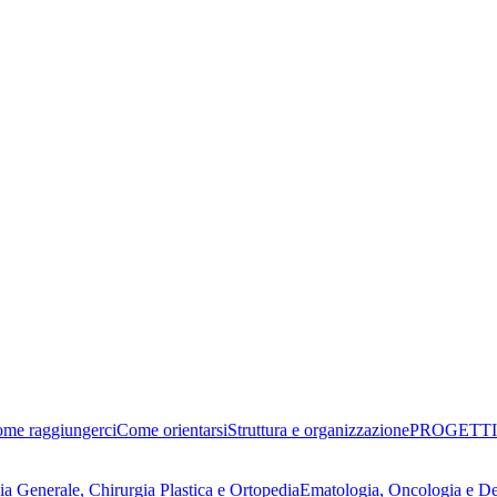
me raggiungerci
Come orientarsi
Struttura e organizzazione
PROGETTI
ia Generale, Chirurgia Plastica e Ortopedia
Ematologia, Oncologia e D