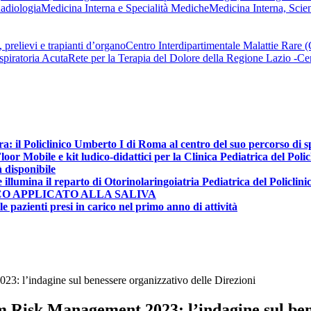
adiologia
Medicina Interna e Specialità Mediche
Medicina Interna, Scie
 prelievi e trapianti d’organo
Centro Interdipartimentale Malattie Rare
spiratoria Acuta
Rete per la Terapia del Dolore della Regione Lazio -
ra: il Policlinico Umberto I di Roma al centro del suo percorso di 
r Mobile e kit ludico-didattici per la Clinica Pediatrica del Poli
à disponibile
e illumina il reparto di Otorinolaringoiatria Pediatrica del Policlin
CO APPLICATO ALLA SALIVA
e pazienti presi in carico nel primo anno di attività
23: l’indagine sul benessere organizzativo delle Direzioni
m Risk Management 2023: l’indagine sul bene