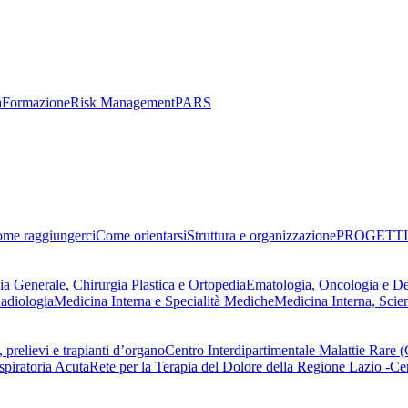
a
Formazione
Risk Management
PARS
me raggiungerci
Come orientarsi
Struttura e organizzazione
PROGETTI
ia Generale, Chirurgia Plastica e Ortopedia
Ematologia, Oncologia e D
adiologia
Medicina Interna e Specialità Mediche
Medicina Interna, Scie
 prelievi e trapianti d’organo
Centro Interdipartimentale Malattie Rare
spiratoria Acuta
Rete per la Terapia del Dolore della Regione Lazio -