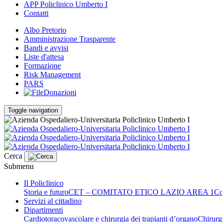
APP Policlinico Umberto I
Contatti
Albo Pretorio
Amministrazione Trasparente
Bandi e avvisi
Liste d'attesa
Formazione
Risk Management
PARS
Donazioni
Toggle navigation
Cerca
Submenu
Il Policlinico
Storia e futuro
CET – COMITATO ETICO LAZIO AREA 1
Co
Servizi al cittadino
Dipartimenti
Cardiotoracovascolare e chirurgia dei trapianti d’organo
Chirurg