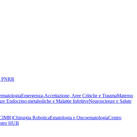
 PNRR
ermatologia
Emergenza-Accettazione, Aree Critiche e Trauma
Materno
nze Endocrino-metaboliche e Malattie Infettive
Neuroscienze e Salute
 (CIMR)
Chirurgia Robotica
Ematologia e Oncoematologia
Centro
Centro HUB