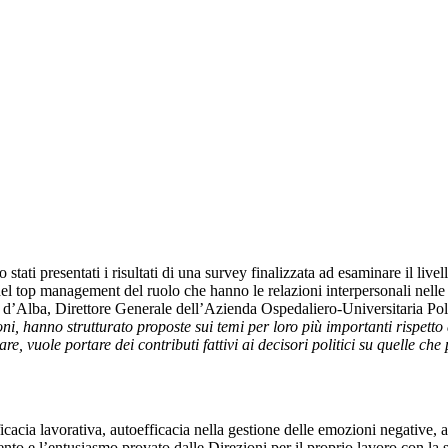
i presentati i risultati di una survey finalizzata ad esaminare il livell
l top management del ruolo che hanno le relazioni interpersonali nelle at
 d’Alba, Direttore Generale dell’Azienda Ospedaliero-Universitaria Po
oni, hanno strutturato proposte sui temi per loro più importanti rispetto 
e, vuole portare dei contributi fattivi ai decisori politici su quelle che
icacia lavorativa, autoefficacia nella gestione delle emozioni negative, au
imento e l’entusiasmo provato dalle Direzioni per il proprio lavoro con la