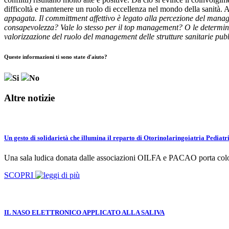
difficoltà e mantenere un ruolo di eccellenza nel mondo della sanità. 
appagata. Il committment affettivo è legato alla percezione del man
consapevolezza? Vale lo stesso per il top management? O le determina
valorizzazione del ruolo del management delle strutture sanitarie pub
Queste informazioni ti sono state d'aiuto?
Si
No
Altre notizie
Un gesto di solidarietà che illumina il reparto di Otorinolaringoiatria Pediatr
Una sala ludica donata dalle associazioni OILFA e PACAO porta colore
SCOPRI
IL NASO ELETTRONICO APPLICATO ALLA SALIVA