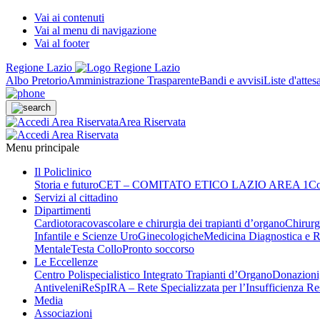
Vai ai contenuti
Vai al menu di navigazione
Vai al footer
Regione Lazio
Albo Pretorio
Amministrazione Trasparente
Bandi e avvisi
Liste d'attes
Area Riservata
Menu principale
Il Policlinico
Storia e futuro
CET – COMITATO ETICO LAZIO AREA 1
Co
Servizi al cittadino
Dipartimenti
Cardiotoracovascolare e chirurgia dei trapianti d’organo
Chirurg
Infantile e Scienze UroGinecologiche
Medicina Diagnostica e R
Mentale
Testa Collo
Pronto soccorso
Le Eccellenze
Centro Polispecialistico Integrato Trapianti d’Organo
Donazioni,
Antiveleni
ReSpIRA – Rete Specializzata per l’Insufficienza Re
Media
Associazioni