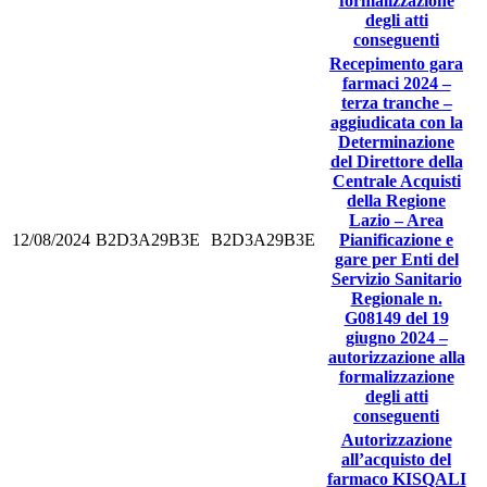
formalizzazione
degli atti
conseguenti
Recepimento gara
farmaci 2024 –
terza tranche –
aggiudicata con la
Determinazione
del Direttore della
Centrale Acquisti
della Regione
Lazio – Area
12/08/2024
B2D3A29B3E
B2D3A29B3E
Pianificazione e
gare per Enti del
Servizio Sanitario
Regionale n.
G08149 del 19
giugno 2024 –
autorizzazione alla
formalizzazione
degli atti
conseguenti
Autorizzazione
all’acquisto del
farmaco KISQALI