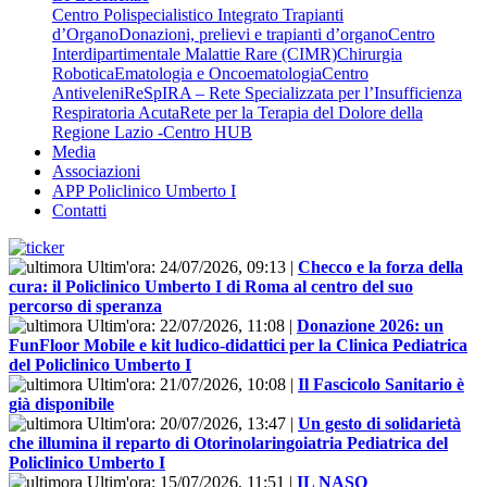
Centro Polispecialistico Integrato Trapianti
d’Organo
Donazioni, prelievi e trapianti d’organo
Centro
Interdipartimentale Malattie Rare (CIMR)
Chirurgia
Robotica
Ematologia e Oncoematologia
Centro
Antiveleni
ReSpIRA – Rete Specializzata per l’Insufficienza
Respiratoria Acuta
Rete per la Terapia del Dolore della
Regione Lazio -Centro HUB
Media
Associazioni
APP Policlinico Umberto I
Contatti
Ultim'ora:
24/07/2026, 09:13
|
Checco e la forza della
cura: il Policlinico Umberto I di Roma al centro del suo
percorso di speranza
Ultim'ora:
22/07/2026, 11:08
|
Donazione 2026: un
FunFloor Mobile e kit ludico-didattici per la Clinica Pediatrica
del Policlinico Umberto I
Ultim'ora:
21/07/2026, 10:08
|
Il Fascicolo Sanitario è
già disponibile
Ultim'ora:
20/07/2026, 13:47
|
Un gesto di solidarietà
che illumina il reparto di Otorinolaringoiatria Pediatrica del
Policlinico Umberto I
Ultim'ora:
15/07/2026, 11:51
|
IL NASO