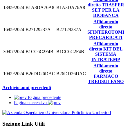
diretto TRASFER
13/09/2024
B1A3DA76A8
B1A3DA76A8
SET PER LA
BIOBANCA
Affidamento
diretto
16/09/2024
B27129237A
B27129237A
SFINTEROTOMI
PRECARICATI
Affidamento
diretto KIT DEL
30/07/2024
B1CC6C2F4B
B1CC6C2F4B
SISTEMA
INTRATEMP
Affidamento
diretto
10/09/2024
B26DD26DAC
B26DD26DAC
FARMACO
TREOSULFANO
Archivio anni precedenti
Pagina precedente
Pagina successiva
Sezione Link Utili