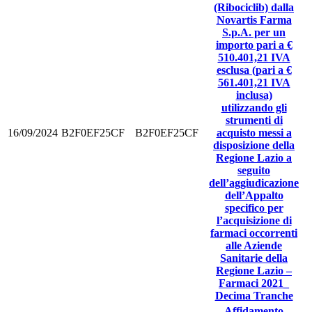
(Ribociclib) dalla
Novartis Farma
S.p.A. per un
importo pari a €
510.401,21 IVA
esclusa (pari a €
561.401,21 IVA
inclusa)
utilizzando gli
strumenti di
16/09/2024
B2F0EF25CF
B2F0EF25CF
acquisto messi a
disposizione della
Regione Lazio a
seguito
dell’aggiudicazione
dell’Appalto
specifico per
l’acquisizione di
farmaci occorrenti
alle Aziende
Sanitarie della
Regione Lazio –
Farmaci 2021_
Decima Tranche
Affidamento