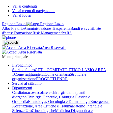
Vai ai contenuti
Vai al menu di navigazione
Vai al footer
Regione Lazio
Albo Pretorio
Amministrazione Trasparente
Bandi e avvisi
Liste
d'attesa
Formazione
Risk Management
PARS
Area Riservata
Menu principale
Il Policlinico
Storia e futuro
CET – COMITATO ETICO LAZIO AREA
1
Come raggiungerci
Come orientarsi
Struttura e
organizzazione
PROGETTI PNRR
Servizi al cittadino
Dipartimenti
Cardiotoracovascolare e chirurgia dei trapianti
d’organo
Chirurgia Generale, Chirurgia Plastica e
Ortopedia
Ematologia, Oncologia e Dermatologia
Emergenza-
Accettazione, Aree Critiche e Trauma
Materno Infantile e
Scienze UroGinecologiche
Medicina Diagnostica e