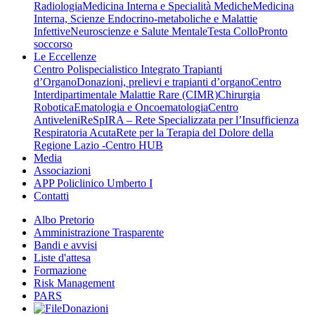
Radiologia
Medicina Interna e Specialità Mediche
Medicina
Interna, Scienze Endocrino-metaboliche e Malattie
Infettive
Neuroscienze e Salute Mentale
Testa Collo
Pronto
soccorso
Le Eccellenze
Centro Polispecialistico Integrato Trapianti
d’Organo
Donazioni, prelievi e trapianti d’organo
Centro
Interdipartimentale Malattie Rare (CIMR)
Chirurgia
Robotica
Ematologia e Oncoematologia
Centro
Antiveleni
ReSpIRA – Rete Specializzata per l’Insufficienza
Respiratoria Acuta
Rete per la Terapia del Dolore della
Regione Lazio -Centro HUB
Media
Associazioni
APP Policlinico Umberto I
Contatti
Albo Pretorio
Amministrazione Trasparente
Bandi e avvisi
Liste d'attesa
Formazione
Risk Management
PARS
Donazioni