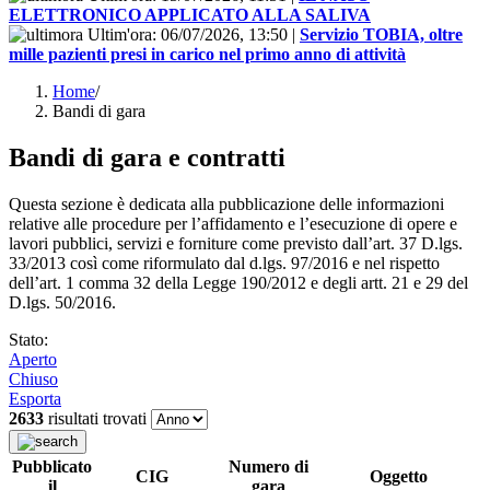
ELETTRONICO APPLICATO ALLA SALIVA
Ultim'ora:
06/07/2026, 13:50
|
Servizio TOBIA, oltre
mille pazienti presi in carico nel primo anno di attività
Home
/
Bandi di gara
Bandi di gara e contratti
Questa sezione è dedicata alla pubblicazione delle informazioni
relative alle procedure per l’affidamento e l’esecuzione di opere e
lavori pubblici, servizi e forniture come previsto dall’art. 37 D.lgs.
33/2013 così come riformulato dal d.lgs. 97/2016 e nel rispetto
dell’art. 1 comma 32 della Legge 190/2012 e degli artt. 21 e 29 del
D.lgs. 50/2016.
Stato:
Aperto
Chiuso
Esporta
2633
risultati trovati
Pubblicato
Numero di
CIG
Oggetto
il
gara