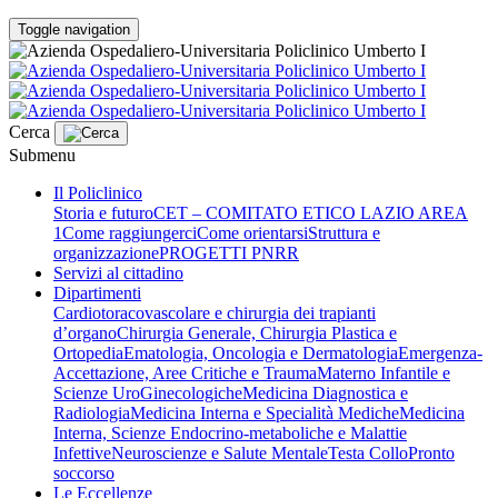
Toggle navigation
Cerca
Submenu
Il Policlinico
Storia e futuro
CET – COMITATO ETICO LAZIO AREA
1
Come raggiungerci
Come orientarsi
Struttura e
organizzazione
PROGETTI PNRR
Servizi al cittadino
Dipartimenti
Cardiotoracovascolare e chirurgia dei trapianti
d’organo
Chirurgia Generale, Chirurgia Plastica e
Ortopedia
Ematologia, Oncologia e Dermatologia
Emergenza-
Accettazione, Aree Critiche e Trauma
Materno Infantile e
Scienze UroGinecologiche
Medicina Diagnostica e
Radiologia
Medicina Interna e Specialità Mediche
Medicina
Interna, Scienze Endocrino-metaboliche e Malattie
Infettive
Neuroscienze e Salute Mentale
Testa Collo
Pronto
soccorso
Le Eccellenze